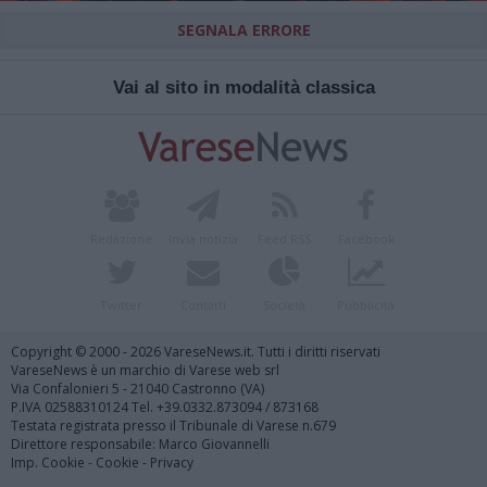
SEGNALA ERRORE
Vai al sito in modalità classica
Redazione
Invia notizia
Feed RSS
Facebook
Twitter
Contatti
Società
Pubblicità
Copyright © 2000 - 2026 VareseNews.it. Tutti i diritti riservati
VareseNews è un marchio di Varese web srl
Via Confalonieri 5 - 21040 Castronno (VA)
P.IVA 02588310124 Tel. +39.0332.873094 / 873168
Testata registrata presso il Tribunale di Varese n.679
Direttore responsabile: Marco Giovannelli
Imp. Cookie
-
Cookie
-
Privacy