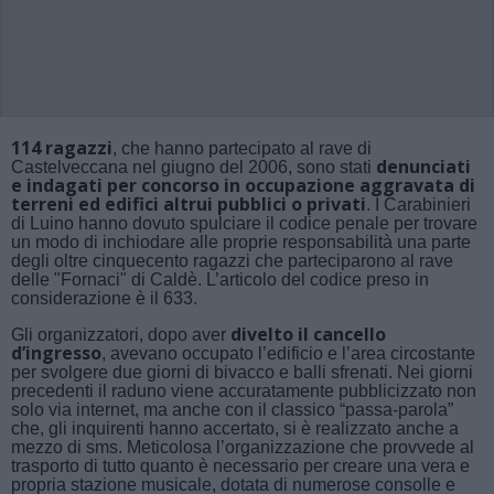
114 ragazzi
, che hanno partecipato al rave di
denunciati
Castelveccana nel giugno del 2006, sono stati
e indagati per concorso in occupazione aggravata di
terreni ed edifici altrui pubblici o privati
. I Carabinieri
di Luino hanno dovuto spulciare il codice penale per trovare
un modo di inchiodare alle proprie responsabilità una parte
degli oltre c
inquecento ragazzi che parteciparono al rave
delle "Fornaci" di Caldè
. L’articolo del codice preso in
considerazione è il 633.
divelto il cancello
Gli organizzatori, dopo aver
d’ingresso
, avevano occupato l’edificio e l’area circostante
per svolgere due giorni di bivacco e balli sfrenati. Nei giorni
precedenti il raduno viene accuratamente pubblicizzato non
solo via internet, ma anche con il classico “passa-parola”
che, gli inquirenti hanno accertato, si è realizzato anche a
mezzo di sms. Meticolosa l’organizzazione che provvede al
trasporto di tutto quanto è necessario per creare una vera e
propria stazione musicale, dotata di numerose consolle e