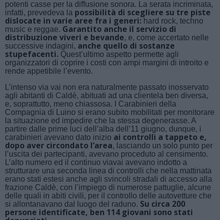
potenti casse per la diffusione sonora. La serata incriminata,
possibilità di scegliere su tre piste
infatti, prevedeva la
dislocate in varie aree fra i generi:
hard rock, techno
Garantito anche il servizio di
music e reggae.
distribuzione viveri e bevande
, e, come accertato nelle
anche quello di sostanze
successive indagini,
stupefacenti.
Quest’ultimo aspetto permette agli
organizzatori di coprire i costi con ampi margini di introito e
rende appetibile l’evento.
L’intenso via vai non era naturalmente passato inosservato
agli abitanti di Caldè, abituati ad una clientela ben diversa,
e, soprattutto, meno chiassosa. I Carabinieri della
Compagnia di Luino si erano subito mobilitati per monitorare
la situazione ed impedire che la stessa degenerasse. A
partire dalle prime luci dell’alba dell’11 giugno, dunque, i
ai controlli a tappeto e,
carabinieri avevano dato inizio
dopo aver circondato l’area
, lasciando un solo punto per
l’uscita dei partecipanti, avevano proceduto al censimento.
L’alto numero ed il continuo viavai avevano indotto a
strutturare una seconda linea di controlli che nella mattinata
erano stati estesi anche agli svincoli stradali di accesso alla
frazione Caldè, con l’impiego di numerose pattuglie, alcune
delle quali in abiti civili, per il controllo delle autovetture che
Su circa 200
si allontanavano dal luogo del raduno.
persone identificate, ben 114 giovani sono stati