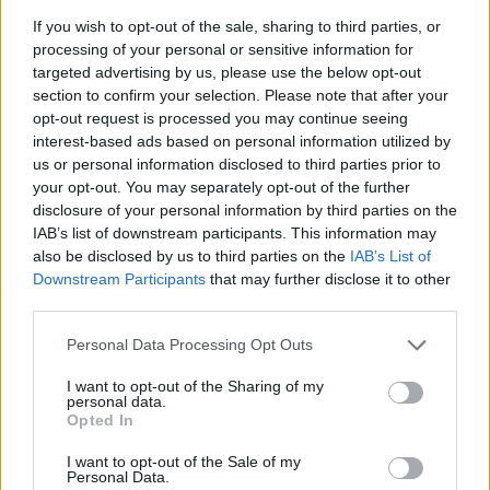
If you wish to opt-out of the sale, sharing to third parties, or
processing of your personal or sensitive information for
targeted advertising by us, please use the below opt-out
section to confirm your selection. Please note that after your
opt-out request is processed you may continue seeing
Commenti
interest-based ads based on personal information utilized by
Accedi
o
registrati
per commentare questo
us or personal information disclosed to third parties prior to
articolo.
your opt-out. You may separately opt-out of the further
disclosure of your personal information by third parties on the
L'email è richiesta ma non verrà mostrata ai visitatori. Il contenuto di questo
commento esprime il pensiero dell'autore e non rappresenta la linea editoriale
IAB’s list of downstream participants. This information may
di VareseNews.it, che rimane autonoma e indipendente. I messaggi inclusi nei
commenti non sono testi giornalistici, ma post inviati dai singoli lettori che
also be disclosed by us to third parties on the
IAB’s List of
possono essere automaticamente pubblicati senza filtro preventivo. I commenti
Downstream Participants
that may further disclose it to other
che includano uno o più link a siti esterni verranno rimossi in automatico dal
sistema.
third parties.
Personal Data Processing Opt Outs
I want to opt-out of the Sharing of my
personal data.
Opted In
I want to opt-out of the Sale of my
Personal Data.