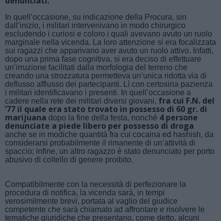
denunciati.
In quell’occasione, su indicazione della Procura, sin
dall’inizio, i militari intervenivano in modo chirurgico
escludendo i curiosi e coloro i quali avevano avuto un ruolo
marginale nella vicenda. La loro attenzione si era focalizzata
sui ragazzi che apparivano aver avuto un ruolo attivo. Infatti,
dopo una prima fase cognitiva, si era deciso di effettuare
un’irruzione facilitati dalla morfologia del terreno che
creando una strozzatura permetteva un’unica ridotta via di
deflusso afflusso dei partecipanti. Lì con certosina pazienza
i militari identificavano i presenti. In quell’occasione a
fra cui F.N. del
cadere nella rete dei militari diversi giovani,
’77 il quale era stato trovato in possesso di 60 gr. di
marijuana
4 persone
dopo la fine della festa, nonché
denunciate a piede libero per possesso di droga
anche se in modiche quantità fra cui cocaina ed hashish, da
considerarsi probabilmente il rimanente di un’attività di
spaccio; infine, un altro ragazzo è stato denunciato per porto
abusivo di coltello di genere proibito.
Compatibilmente con la necessità di perfezionare la
procedura di notifica, la vicenda sarà, in tempi
verosimilmente brevi, portata al vaglio del giudice
competente che sarà chiamato ad affrontare e risolvere le
tematiche giuridiche che presentano, come detto, alcuni