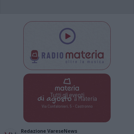
Tutti gli eventi
di
agosto
a Materia
Via Confalonieri, 5 - Castronno
Redazione VareseNews