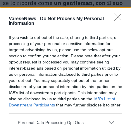
se lo ricorda come
un gentleman, con il suo
album da disegno che richiamava subito la
VareseNews -
Do Not Process My Personal
sua vita di artista della pietra
, uno dei tanti
Information
della Valceresio che si fecero valere
in
If you wish to opt-out of the sale, sharing to third parties, or
America
con il loro lavoro (nella foto: il
processing of your personal or sensitive information for
targeted advertising by us, please use the below opt-out
monumento al lavoro dello scalpellino, a
section to confirm your selection. Please note that after your
Barre, Vermont). Morì nel 1974, ad Arcisate,
opt-out request is processed you may continue seeing
interest-based ads based on personal information utilized by
dove
ancora vivono i suoi discendenti
.
us or personal information disclosed to third parties prior to
your opt-out. You may separately opt-out of the further
disclosure of your personal information by third parties on the
IAB’s list of downstream participants. This information may
also be disclosed by us to third parties on the
IAB’s List of
Downstream Participants
that may further disclose it to other
third parties.
La storia di Emilio Portaluppi è stata ricostruita
a partire dalle fonti di stampa e dai documenti
Personal Data Processing Opt Outs