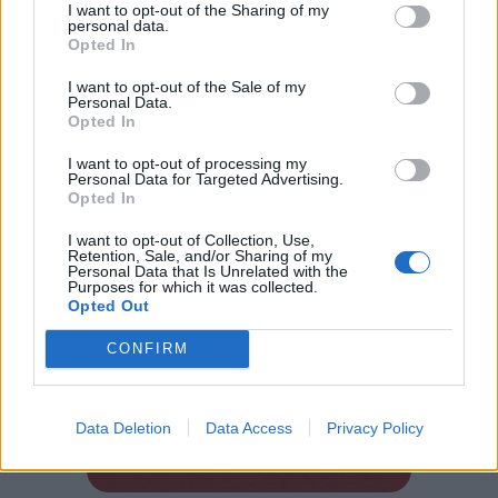
raccolti da
Claudio Bossi, il più esperto
I want to opt-out of the Sharing of my
personal data.
conoscitore delle vicende degli italiani sul
Opted In
Titanic
.
I want to opt-out of the Sale of my
Personal Data.
Opted In
I want to opt-out of processing my
Personal Data for Targeted Advertising.
Opted In
I want to opt-out of Collection, Use,
Retention, Sale, and/or Sharing of my
Personal Data that Is Unrelated with the
Purposes for which it was collected.
Opted Out
CONFIRM
Tutti gli eventi
di
agosto
a Materia
Data Deletion
Data Access
Privacy Policy
Via Confalonieri, 5 - Castronno