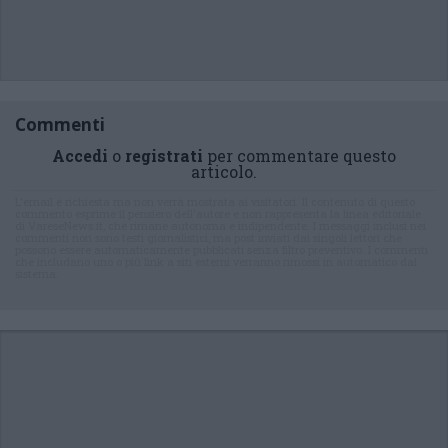
Commenti
Accedi
o
registrati
per commentare questo
articolo.
L'email è richiesta ma non verrà mostrata ai visitatori. Il contenuto di questo
commento esprime il pensiero dell'autore e non rappresenta la linea editoriale
di VareseNews.it, che rimane autonoma e indipendente. I messaggi inclusi nei
commenti non sono testi giornalistici, ma post inviati dai singoli lettori che
possono essere automaticamente pubblicati senza filtro preventivo. I commenti
che includano uno o più link a siti esterni verranno rimossi in automatico dal
sistema.