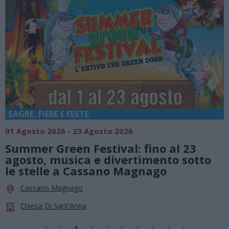
SAGRE, FIERE E FESTE
01 Agosto 2026 - 23 Agosto 2026
0
Summer Green Festival: fino al 23
agosto, musica e divertimento sotto
le stelle a Cassano Magnago
Cassano Magnago
Chiesa Di Sant’Anna