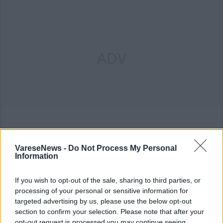
ADV
VareseNews -
Do Not Process My Personal
Commenti
Information
Accedi
o
registrati
per commentare questo
articolo.
If you wish to opt-out of the sale, sharing to third parties, or
L'email è richiesta ma non verrà mostrata ai visitatori. Il contenuto di questo
processing of your personal or sensitive information for
commento esprime il pensiero dell'autore e non rappresenta la linea editoriale
di VareseNews.it, che rimane autonoma e indipendente. I messaggi inclusi nei
targeted advertising by us, please use the below opt-out
commenti non sono testi giornalistici, ma post inviati dai singoli lettori che
section to confirm your selection. Please note that after your
possono essere automaticamente pubblicati senza filtro preventivo. I commenti
che includano uno o più link a siti esterni verranno rimossi in automatico dal
opt-out request is processed you may continue seeing