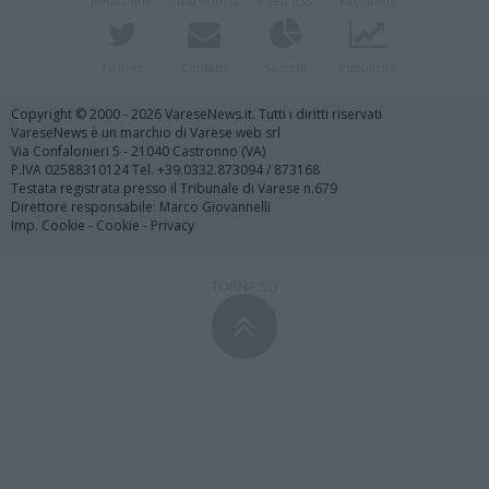
Redazione
Invia notizia
Feed RSS
Facebook
Twitter
Contatti
Società
Pubblicità
Copyright © 2000 - 2026 VareseNews.it. Tutti i diritti riservati
VareseNews è un marchio di Varese web srl
Via Confalonieri 5 - 21040 Castronno (VA)
P.IVA 02588310124 Tel. +39.0332.873094 / 873168
Testata registrata presso il Tribunale di Varese n.679
Direttore responsabile: Marco Giovannelli
Imp. Cookie
-
Cookie
-
Privacy
TORNA SU