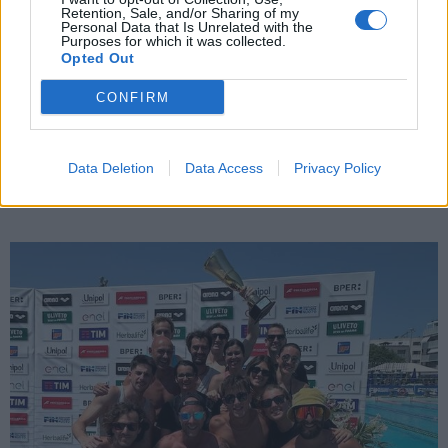
Retention, Sale, and/or Sharing of my
Personal Data that Is Unrelated with the
Purposes for which it was collected.
TICINO
Opted Out
Il Ticino visto dal drone: al Panperduto si
CONFIRM
divide un fiume che non c’è. Siamo a
metà del suo minimo storico
Il Ticino in secca
Data Deletion
Data Access
Privacy Policy