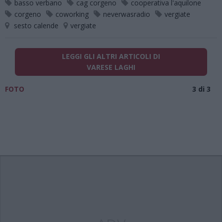
basso verbano
cag corgeno
cooperativa l'aquilone
corgeno
coworking
neverwasradio
vergiate
sesto calende
vergiate
LEGGI GLI ALTRI ARTICOLI DI
VARESE LAGHI
FOTO
3 di 3