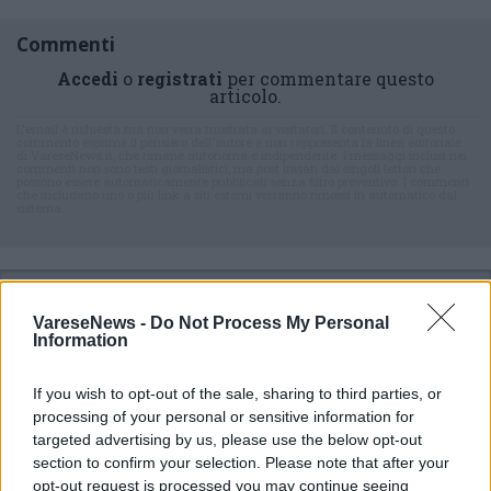
Commenti
Accedi
o
registrati
per commentare questo
articolo.
L'email è richiesta ma non verrà mostrata ai visitatori. Il contenuto di questo
commento esprime il pensiero dell'autore e non rappresenta la linea editoriale
di VareseNews.it, che rimane autonoma e indipendente. I messaggi inclusi nei
commenti non sono testi giornalistici, ma post inviati dai singoli lettori che
possono essere automaticamente pubblicati senza filtro preventivo. I commenti
che includano uno o più link a siti esterni verranno rimossi in automatico dal
sistema.
VareseNews -
Do Not Process My Personal
Information
If you wish to opt-out of the sale, sharing to third parties, or
ADV
processing of your personal or sensitive information for
targeted advertising by us, please use the below opt-out
section to confirm your selection. Please note that after your
opt-out request is processed you may continue seeing