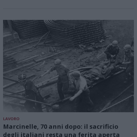
LAVORO
Marcinelle, 70 anni dopo: il sacrificio
degli italiani resta una ferita aperta