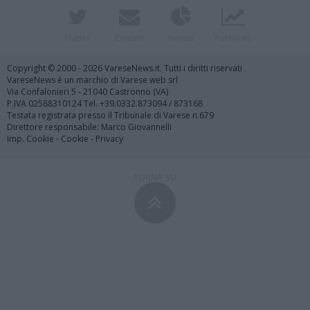
Twitter
Contatti
Società
Pubblicità
Copyright © 2000 - 2026 VareseNews.it. Tutti i diritti riservati
VareseNews è un marchio di Varese web srl
Via Confalonieri 5 - 21040 Castronno (VA)
P.IVA 02588310124 Tel. +39.0332.873094 / 873168
Testata registrata presso il Tribunale di Varese n.679
Direttore responsabile: Marco Giovannelli
Imp. Cookie
-
Cookie
-
Privacy
TORNA SU