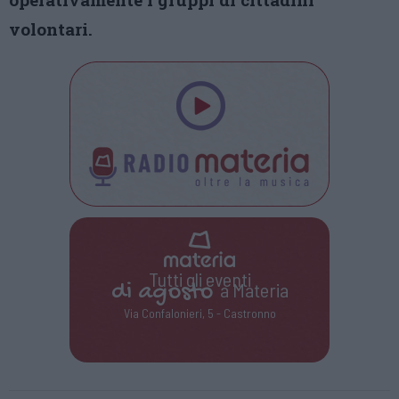
volontari.
Tutti gli eventi
di
agosto
a Materia
Via Confalonieri, 5 - Castronno