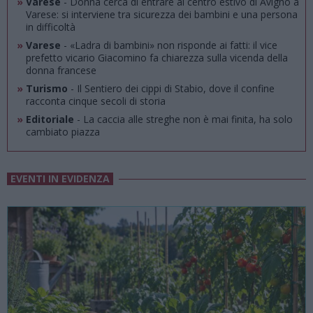
»
Varese
- Donna cerca di entrare al centro estivo di Avigno a
Varese: si interviene tra sicurezza dei bambini e una persona
in difficoltà
»
Varese
- «Ladra di bambini» non risponde ai fatti: il vice
prefetto vicario Giacomino fa chiarezza sulla vicenda della
donna francese
»
Turismo
- Il Sentiero dei cippi di Stabio, dove il confine
racconta cinque secoli di storia
»
Editoriale
- La caccia alle streghe non è mai finita, ha solo
cambiato piazza
EVENTI IN EVIDENZA