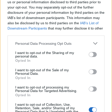
articolo.
us or personal information disclosed to third parties prior to
your opt-out. You may separately opt-out of the further
L'email è richiesta ma non verrà mostrata ai visitatori. Il contenuto di questo
commento esprime il pensiero dell'autore e non rappresenta la linea editoriale
disclosure of your personal information by third parties on the
di VareseNews.it, che rimane autonoma e indipendente. I messaggi inclusi nei
commenti non sono testi giornalistici, ma post inviati dai singoli lettori che
IAB’s list of downstream participants. This information may
possono essere automaticamente pubblicati senza filtro preventivo. I commenti
also be disclosed by us to third parties on the
IAB’s List of
che includano uno o più link a siti esterni verranno rimossi in automatico dal
sistema.
Downstream Participants
that may further disclose it to other
third parties.
Personal Data Processing Opt Outs
I want to opt-out of the Sharing of my
personal data.
Opted In
I want to opt-out of the Sale of my
ADV
Personal Data.
Opted In
I want to opt-out of processing my
Personal Data for Targeted Advertising.
Opted In
I want to opt-out of Collection, Use,
Retention, Sale, and/or Sharing of my
Personal Data that Is Unrelated with the