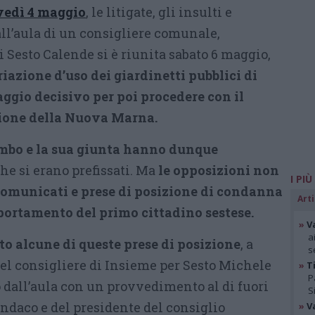
ovedì 4 maggio
, le litigate, gli insulti e
all’aula di un consigliere comunale,
i Sesto Calende si è riunita sabato 6 maggio,
riazione d’uso dei giardinetti pubblici di
aggio decisivo per poi procedere con il
zione della Nuova Marna.
mbo e la sua giunta hanno dunque
he si erano prefissati. Ma
le opposizioni non
I PIÙ
comunicati e prese di posizione di condanna
Arti
portamento del primo cittadino sestese.
»
V
a
to alcune di queste prese di posizione
, a
s
el consigliere di Insieme per Sesto Michele
»
Ti
P
 dall’aula con un provvedimento al di fuori
S
indaco e del presidente del consiglio
»
V