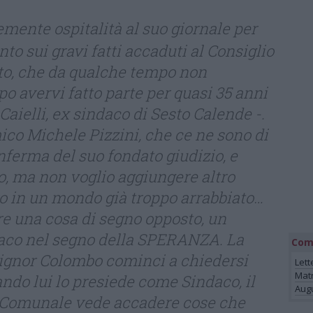
mente ospitalità al suo giornale per
o sui gravi fatti accaduti al Consiglio
to, che da qualche tempo non
po avervi fatto parte per quasi 35 anni
Caielli, ex sindaco di Sesto Calende -.
mico Michele Pizzini, che ce ne sono di
nferma del suo fondato giudizio, e
o, ma non voglio aggiungere altro
o in un mondo già troppo arrabbiato…
re una cosa di segno opposto, un
daco nel segno della SPERANZA. La
Com
signor Colombo cominci a chiedersi
Lett
Mat
ndo lui lo presiede come Sindaco, il
Augu
o Comunale vede accadere cose che