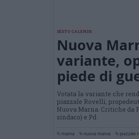
SESTO CALENDE
Nuova Marn
variante, op
piede di gu
Votata la variante che rend
piazzale Rovelli, propedeut
Nuova Marna. Critiche da Pi
sindaco) e Pd
marna
nuova marna
piazzale r