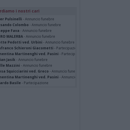
rdiamo i nostri cari
er Pulsinelli
- Annuncio funebre
ssando Colombo
- Annuncio funebre
seppe Fava
- Annuncio funebre
TRO MALERBA
- Annuncio funebre
tte Pedotti ved. Urbini
- Annuncio funebre
nfranco Schieroni Giacometti
- Partecipazione
mentina Martinenghi ved. Pasini
- Partecipazione
ian Jasik
- Annuncio funebre
lle Mazzini
- Annuncio funebre
sa Squicciarini ved. Greco
- Annuncio funebre
mentina Martinenghi ved. Pasini
- Annuncio funebre
cardo Basile
- Partecipazione