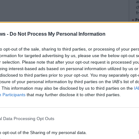
a
c
f
»
Pr
MICHELE PIZZINI,
e
l
ws -
Do Not Process My Personal Information
CONSIGLIERE COMUNALE
»
M
e
INSIEME PER SESTO
l
to opt-out of the sale, sharing to third parties, or processing of your per
«Oggi, prima della seduta
formation for targeted advertising by us, please use the below opt-out s
r selection. Please note that after your opt-out request is processed y
ho chiesto se fossi
GAL
eing interest-based ads based on personal information utilized by us or
legittimato a sedermi in
disclosed to third parties prior to your opt-out. You may separately opt-
losure of your personal information by third parties on the IAB’s list of
consiglio vista la
. This information may also be disclosed by us to third parties on the
IA
espulsione di giovedì,
Participants
that may further disclose it to other third parties.
stessa seduta di consiglio. Il segretario
 che la mia espulsione era illegittima
l Data Processing Opt Outs
-. Pertanto il sindaco prima e Favaron
o potuto chiedermi di lasciare l’aula.
o opt-out of the Sharing of my personal data.