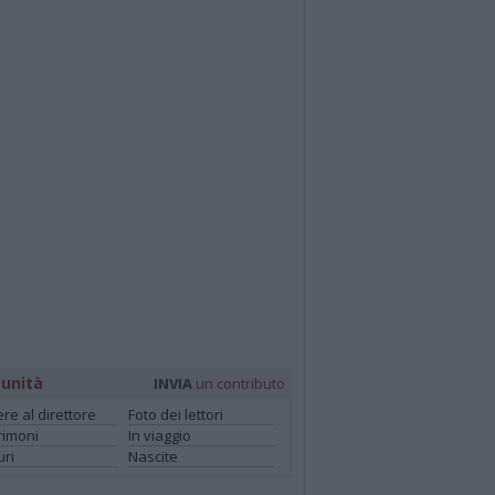
unità
INVIA
un contributo
ere al direttore
Foto dei lettori
rimoni
In viaggio
ri
Nascite