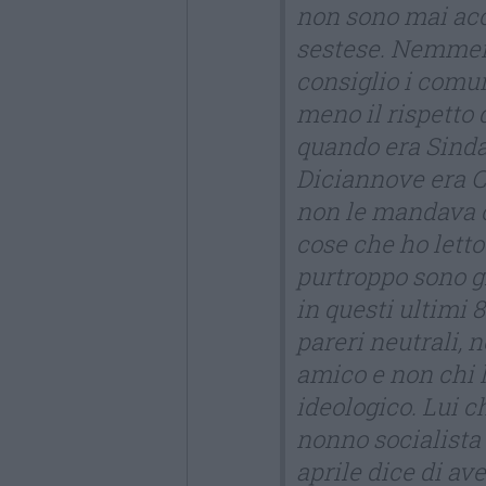
non sono mai acca
sestese. Nemmeno
consiglio i comun
meno il rispetto de
quando era Sindac
Diciannove era C
non le mandava c
cose che ho letto
purtroppo sono g
in questi ultimi 
pareri neutrali, n
amico e non chi l
ideologico. Lui c
nonno socialista 
aprile dice di ave