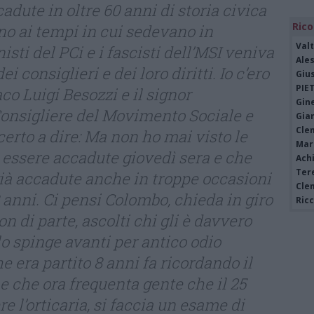
dute in oltre 60 anni di storia civica
Rico
 ai tempi in cui sedevano in
Valt
isti del PCi e i fascisti dell’MSI veniva
Ale
i consiglieri e dei loro diritti. Io c’ero
Giu
PIE
o Luigi Besozzi e il signor
Gine
onsigliere del Movimento Sociale e
Gia
Cle
erto a dire: Ma non ho mai visto le
Mar
 essere accadute giovedì sera e che
Achi
Tere
ià accadute anche in troppe occasioni
Cle
8 anni. Ci pensi Colombo, chieda in giro
Ric
on di parte, ascolti chi gli è davvero
o spinge avanti per antico odio
he era partito 8 anni fa ricordando il
e che ora frequenta gente che il 25
re l’orticaria, si faccia un esame di