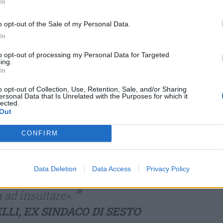
ltre impartito un ordine illegittimo
In
izia. Brutta pagina per la democrazia
o opt-out of the Sale of my Personal Data.
ro volte è stato stravolto il
In
consiglio comunale: nel chiedere una
to opt-out of processing my Personal Data for Targeted
a nei confronti di un consigliere,
ing.
In
sta, nell’impedire ad un consigliere di
 avesse diritto, nell’espellere un
o opt-out of Collection, Use, Retention, Sale, and/or Sharing
ersonal Data that Is Unrelated with the Purposes for which it
l’abbandonare più volte la seduta da
lected.
Out
, concludendo la stessa con l’ordine di
onsiglio impartito urlando dal sindaco
CONFIRM
blico. Benché oggi si sia scusato con il
rini, il sindaco ha dato ancora prova
Data Deletion
Data Access
Privacy Policy
e citando una nota frase di O. Wilde,
 ad insultare».
LLI, EX SINDACO DI SESTO