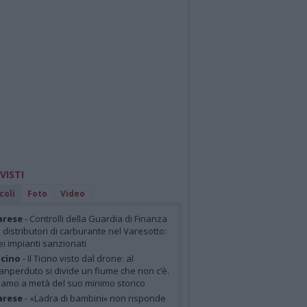
 VISTI
coli
Foto
Video
arese
- Controlli della Guardia di Finanza
i distributori di carburante nel Varesotto:
ei impianti sanzionati
cino
- Il Ticino visto dal drone: al
anperduto si divide un fiume che non c’è.
iamo a metà del suo minimo storico
arese
- «Ladra di bambini» non risponde