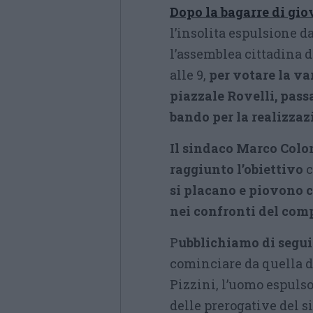
Dopo la bagarre di gi
l’insolita espulsione d
l’assemblea cittadina d
alle 9,
per votare la va
piazzale Rovelli, pass
bando per la realizza
Il sindaco Marco Colo
raggiunto l’obiettivo
c
si placano e piovono 
nei confronti del com
P
ubblichiamo di segui
cominciare da quella d
Pizzini, l’uomo espulso
delle prerogative del s