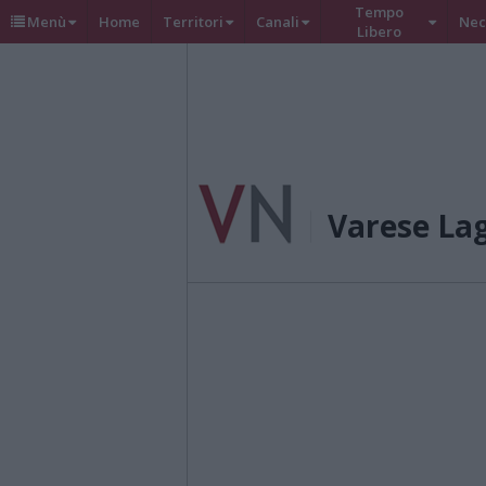
Tempo
Menù
Home
Territori
Canali
Nec
Libero
Varese La