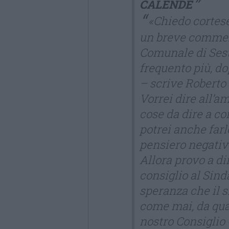
CALENDE
«Chiedo cortese
un breve comment
Comunale di Ses
frequento più, do
– scrive Roberto 
Vorrei dire all’a
cose da dire a co
potrei anche farl
pensiero negativ
Allora provo a di
consiglio al Sin
speranza che il 
come mai, da qua
nostro Consigli