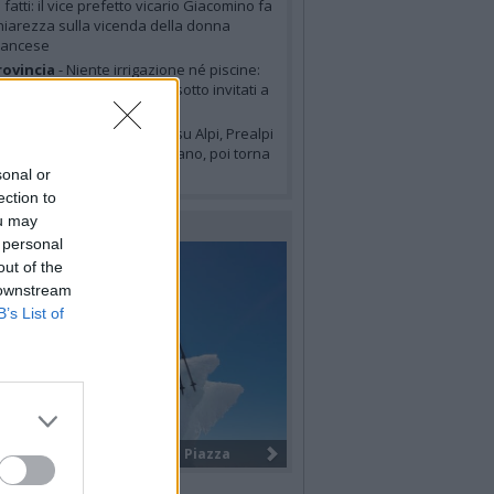
i fatti: il vice prefetto vicario Giacomino fa
hiarezza sulla vicenda della donna
rancese
ovincia
- Niente irrigazione né piscine:
cco i sette comuni del Varesotto invitati a
imitare i consumi d’acqua
eteo
- Temporali in arrivo su Alpi, Prealpi
 pianura: allerta gialla a Milano, poi torna
’alta pressione
sonal or
ection to
ou may
LERIE FOTOGRAFICHE
 personal
out of the
 downstream
B’s List of
I giovani volontari internazionali ...