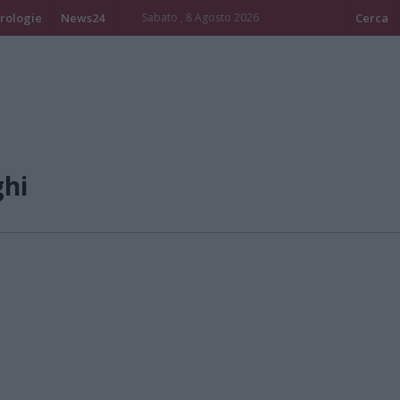
rologie
News24
Sabato , 8 Agosto 2026
Cerca
ghi