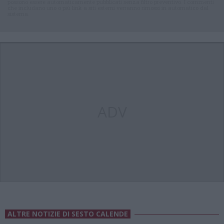
possono essere automaticamente pubblicati senza filtro preventivo. I commenti
che includano uno o più link a siti esterni verranno rimossi in automatico dal
sistema.
ADV
ALTRE NOTIZIE DI SESTO CALENDE