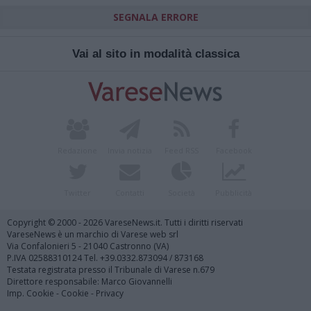
SEGNALA ERRORE
Vai al sito in modalità classica
Redazione
Invia notizia
Feed RSS
Facebook
Twitter
Contatti
Società
Pubblicità
Copyright © 2000 - 2026 VareseNews.it. Tutti i diritti riservati
VareseNews è un marchio di Varese web srl
Via Confalonieri 5 - 21040 Castronno (VA)
P.IVA 02588310124 Tel. +39.0332.873094 / 873168
Testata registrata presso il Tribunale di Varese n.679
Direttore responsabile: Marco Giovannelli
Imp. Cookie
-
Cookie
-
Privacy