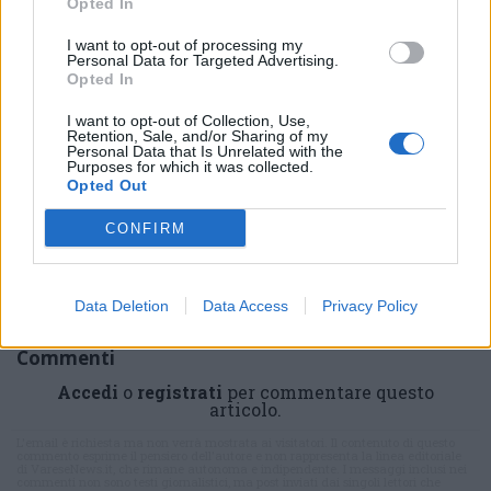
Opted In
I want to opt-out of processing my
Personal Data for Targeted Advertising.
Opted In
I want to opt-out of Collection, Use,
Retention, Sale, and/or Sharing of my
ADV
Personal Data that Is Unrelated with the
Purposes for which it was collected.
Opted Out
CONFIRM
Data Deletion
Data Access
Privacy Policy
Commenti
Accedi
o
registrati
per commentare questo
articolo.
L'email è richiesta ma non verrà mostrata ai visitatori. Il contenuto di questo
commento esprime il pensiero dell'autore e non rappresenta la linea editoriale
di VareseNews.it, che rimane autonoma e indipendente. I messaggi inclusi nei
commenti non sono testi giornalistici, ma post inviati dai singoli lettori che