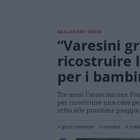
GALLARATE - INDIA
“Varesini g
ricostruire 
per i bambi
Tre mesi l'associazione Fra
per ricostruire una casa p
retto alle prossime piogg
good samaritan
mumbai
solid