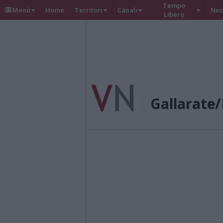
Tempo
Menù
Home
Territori
Canali
Nec
Libero
Gallarate