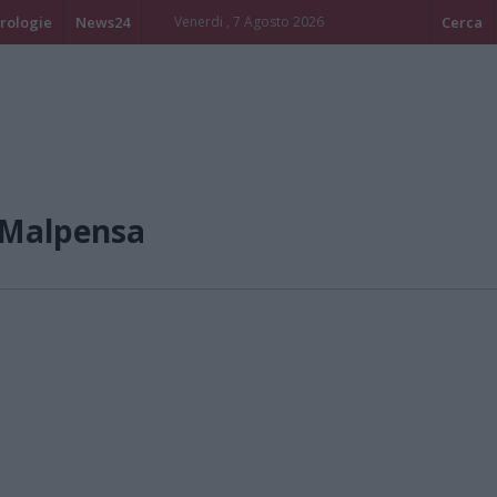
rologie
News24
Venerdi , 7 Agosto 2026
Cerca
/Malpensa