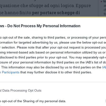
»
V
quazione che sfugge ad ogni logica. Eppure
a
c
ze hanno finito
per portare schegge di
f
 di Varese
e, lungo i tracciati di un disegno
»
T
d
ws -
Do Not Process My Personal Information
 anzi a Frascaro di Norcia.
s
»
Ed
osso riassumerla così:
tre mesi fa
m
to opt-out of the sale, sharing to third parties, or processing of your per
formation for targeted advertising by us, please use the below opt-out s
ontariato Frame Project Onlus
ha lanciato,
r selection. Please note that after your opt-out request is processed y
GAL
senews
, una campagna di raccolta fondi per
eing interest-based ads based on personal information utilized by us or
disclosed to third parties prior to your opt-out. You may separately opt-
lla
Good Samaritan Mission
che ha sede
losure of your personal information by third parties on the IAB’s list of
missione, fondata nel 1994 dall’indiano
Peter
. This information may also be disclosed by us to third parties on the
IA
 bambini e adolescenti
, divisi in quattro case
Participants
that may further disclose it to other third parties.
, quella che ospita le bambine, aveva seri
tturale, soprattutto in previsione delle
l Data Processing Opt Outs
ive.
Costo dei lavori di abbattimento e
o stimato intorno ai 13/14.000 euro.
o opt-out of the Sharing of my personal data.