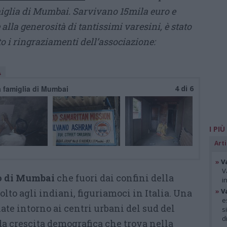
miglia di Mumbai. Sarvivano 15mila euro e
 alla generosità di tantissimi varesini, è stato
to i ringraziamenti dell’associazione:
A
a famiglia di Mumbai
4 di 6
I PIÙ
Arti
»
V
V
go di Mumbai
che fuori dai confini della
i
»
V
to agli indiani, figuriamoci in Italia. Una
e
ate intorno ai centri urbani del sud del
s
d
da crescita demografica che trova nella