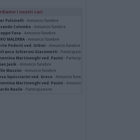
rdiamo i nostri cari
er Pulsinelli
- Annuncio funebre
ssando Colombo
- Annuncio funebre
seppe Fava
- Annuncio funebre
TRO MALERBA
- Annuncio funebre
tte Pedotti ved. Urbini
- Annuncio funebre
nfranco Schieroni Giacometti
- Partecipazione
mentina Martinenghi ved. Pasini
- Partecipazione
ian Jasik
- Annuncio funebre
lle Mazzini
- Annuncio funebre
sa Squicciarini ved. Greco
- Annuncio funebre
mentina Martinenghi ved. Pasini
- Annuncio funebre
cardo Basile
- Partecipazione