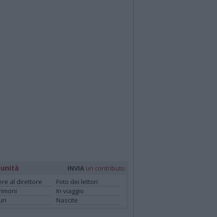
unità
INVIA
un contributo
ere al direttore
Foto dei lettori
rimoni
In viaggio
ri
Nascite