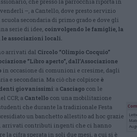
sionario, che presso la parrocchia riporta in
ivenderli –, a Cantello, dove presto servizio
scuola secondaria di primo grado e dove gli
na serie di idee,
coinvolgendo le famiglie, la
 le associazioni locali.
o arrivati dal
Circolo “Olimpio Cocquio”
ciazione “Libro aperto”, dall’Associazione
o
in occasione di comunioni e cresime, dagli
ria e secondaria. Ma ciò che colpisce
è
udenti giovanissimi
: a
Casciago
con le
del CCR; a
Cantello
con una mobilitazione
Com
studenti che durante la tradizionale Festa
Lett
residiato un banchetto allestito ad hoc grazie
Mat
 arrivati contributi ingenti che ci hanno
Augu
la cifra sperata in soli due mesi, a cui si è