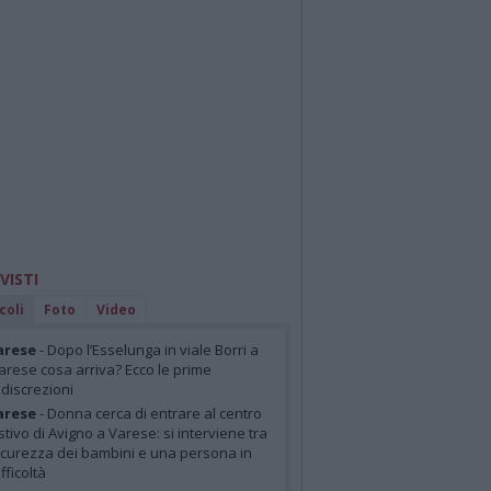
 VISTI
coli
Foto
Video
arese
- Dopo l’Esselunga in viale Borri a
arese cosa arriva? Ecco le prime
ndiscrezioni
arese
- Donna cerca di entrare al centro
stivo di Avigno a Varese: si interviene tra
icurezza dei bambini e una persona in
ifficoltà