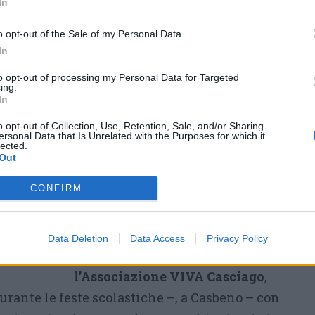
In
o opt-out of the Sale of my Personal Data.
 DAL LICEO SCIENTIFICO LA RACCOLTA FONDI PER
In
 DI MUMBAY
to opt-out of processing my Personal Data for Targeted
ing.
In
Come socio volontario di Frame
o opt-out of Collection, Use, Retention, Sale, and/or Sharing
Project ho esteso l’appello ad
ersonal Data that Is Unrelated with the Purposes for which it
lected.
amici e conoscenti, istituti
Out
scolastici, altre realtà solidali.
CONFIRM
Una rete provinciale che ha visto
protagonisti
tanti amici
generosi e adesioni a Casciago
–
Data Deletion
Data Access
Privacy Policy
con gli studenti di Villa Valerio e
l’Associazione VIVA Casciago
,
durante le feste scolastiche –, a Casbeno – con