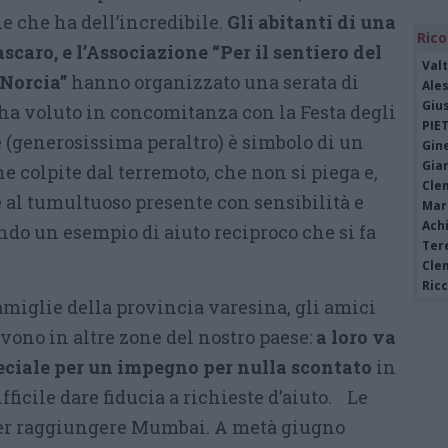
 che ha dell’incredibile.
Gli abitanti di una
Rico
scaro, e l’Associazione “Per il sentiero del
Valt
 Norcia”
hanno organizzato una serata di
Ale
Giu
o ha voluto in concomitanza con la Festa degli
PIE
 (generosissima peraltro) è simbolo di un
Gine
Gia
ne colpite dal terremoto, che non si piega e,
Cle
e al tumultuoso presente con sensibilità e
Mar
Achi
ndo un esempio di aiuto reciproco che si fa
Tere
Cle
Ric
famiglie della provincia varesina, gli amici
ono in altre zone del nostro paese:
a loro va
ciale per un impegno per nulla scontato
in
ficile dare fiducia a richieste d’aiuto. Le
er raggiungere Mumbai. A metà giugno