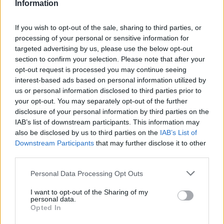
Information
possono essere automaticamente pubblicati senza filtro preventivo. I commenti
che includano uno o più link a siti esterni verranno rimossi in automatico dal
sistema.
If you wish to opt-out of the sale, sharing to third parties, or
processing of your personal or sensitive information for
targeted advertising by us, please use the below opt-out
section to confirm your selection. Please note that after your
opt-out request is processed you may continue seeing
interest-based ads based on personal information utilized by
us or personal information disclosed to third parties prior to
your opt-out. You may separately opt-out of the further
ADV
disclosure of your personal information by third parties on the
IAB’s list of downstream participants. This information may
also be disclosed by us to third parties on the
IAB’s List of
Downstream Participants
that may further disclose it to other
third parties.
Personal Data Processing Opt Outs
I want to opt-out of the Sharing of my
personal data.
Opted In
ALTRE NOTIZIE DI LUVINATE