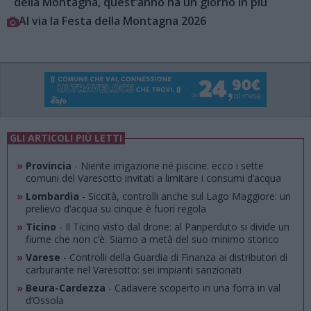
della Montagna, quest’anno ha un giorno in più
Al via la Festa della Montagna 2026
GLI ARTICOLI PIÙ LETTI
»
Provincia
- Niente irrigazione né piscine: ecco i sette
comuni del Varesotto invitati a limitare i consumi d’acqua
»
Lombardia
- Siccità, controlli anche sul Lago Maggiore: un
prelievo d’acqua su cinque è fuori regola
»
Ticino
- Il Ticino visto dal drone: al Panperduto si divide un
fiume che non c’è. Siamo a metà del suo minimo storico
»
Varese
- Controlli della Guardia di Finanza ai distributori di
carburante nel Varesotto: sei impianti sanzionati
»
Beura-Cardezza
- Cadavere scoperto in una forra in val
d’Ossola