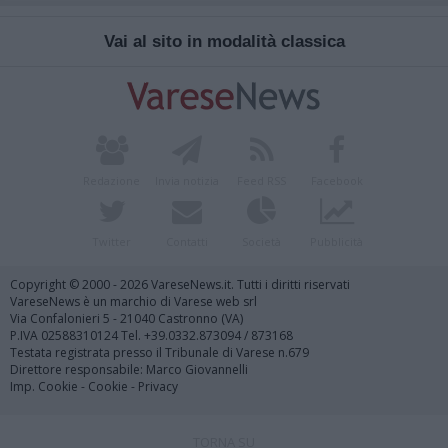
Vai al sito in modalità classica
Redazione
Invia notizia
Feed RSS
Facebook
Twitter
Contatti
Società
Pubblicità
Copyright © 2000 - 2026 VareseNews.it. Tutti i diritti riservati
VareseNews è un marchio di Varese web srl
Via Confalonieri 5 - 21040 Castronno (VA)
P.IVA 02588310124 Tel. +39.0332.873094 / 873168
Testata registrata presso il Tribunale di Varese n.679
Direttore responsabile: Marco Giovannelli
Imp. Cookie
-
Cookie
-
Privacy
TORNA SU