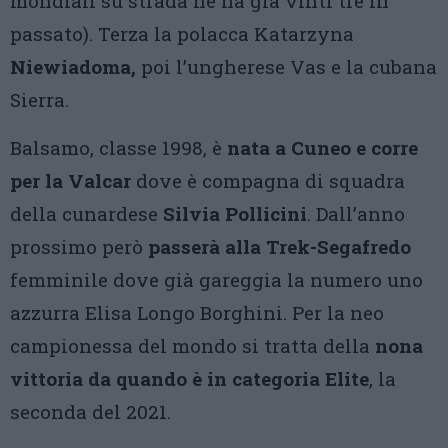
mondiali su strada ne ha già vinti tre in
passato). Terza la polacca Katarzyna
Niewiadoma,
poi l’ungherese Vas e la cubana
Sierra.
Balsamo, classe 1998, è
nata a Cuneo e corre
per la Valcar
dove è compagna di squadra
della cunardese
Silvia Pollicini
. Dall’anno
prossimo però
passerà alla Trek-Segafredo
femminile dove già gareggia la numero uno
azzurra Elisa Longo Borghini. Per la neo
campionessa del mondo si tratta della
nona
vittoria da quando è in categoria Elite
, la
seconda del 2021.