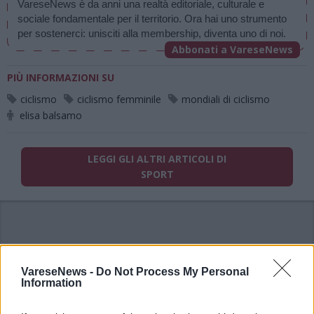
VareseNews è da anni una realtà editoriale, culturale e 
sociale fondamentale per il territorio. Ora hai uno strumento 
per sostenerci: unisciti alla membership, diventa uno di noi.
Abbonati a VareseNews
PIÙ INFORMAZIONI SU
ciclismo
ciclismo femminile
mondiali di ciclismo
elisa balsamo
LEGGI GLI ALTRI ARTICOLI DI
SPORT
VareseNews -
Do Not Process My Personal
Information
ADV