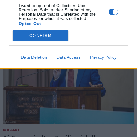
progetto di Alfa per salvare la specie
I want to opt-out of Collection, Use,
Retention, Sale, and/or Sharing of my
Personal Data that Is Unrelated with the
Purposes for which it was collected.
Opted Out
CONFIRM
Data Deletion
Data Access
Privacy Policy
MILANO