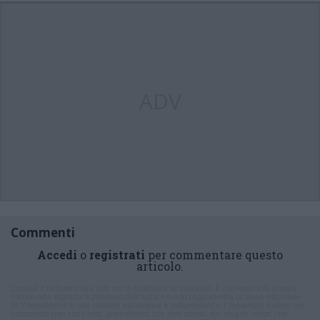
ADV
Commenti
Accedi
o
registrati
per commentare questo
articolo.
L'email è richiesta ma non verrà mostrata ai visitatori. Il contenuto di questo
commento esprime il pensiero dell'autore e non rappresenta la linea editoriale
di VareseNews.it, che rimane autonoma e indipendente. I messaggi inclusi nei
commenti non sono testi giornalistici, ma post inviati dai singoli lettori che