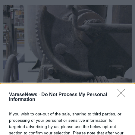
VareseNews -
Do Not Process My Personal
Information
ECONOMIA
Storia industriale da conservare: la
If you wish to opt-out of the sale, sharing to third parties, or
Regione finanzia quattro archivi e musei
processing of your personal or sensitive information for
d’impresa del Varesotto
targeted advertising by us, please use the below opt-out
section to confirm your selection. Please note that after your