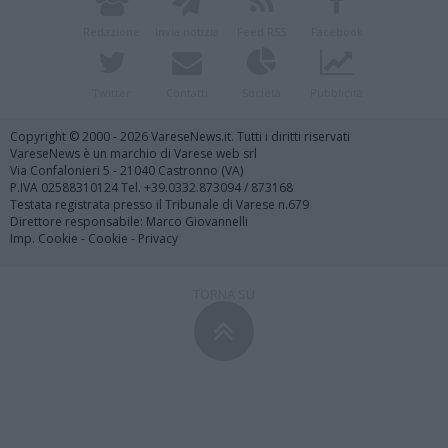
Redazione
Invia notizia
Feed RSS
Facebook
Twitter
Contatti
Società
Pubblicità
Copyright © 2000 - 2026 VareseNews.it. Tutti i diritti riservati
VareseNews è un marchio di Varese web srl
Via Confalonieri 5 - 21040 Castronno (VA)
P.IVA 02588310124 Tel. +39.0332.873094 / 873168
Testata registrata presso il Tribunale di Varese n.679
Direttore responsabile: Marco Giovannelli
Imp. Cookie
-
Cookie
-
Privacy
TORNA SU