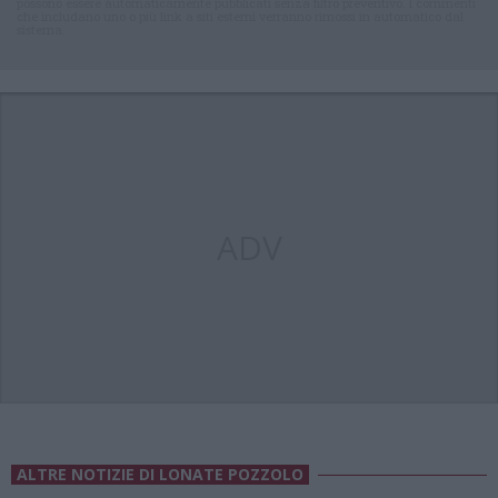
possono essere automaticamente pubblicati senza filtro preventivo. I commenti
che includano uno o più link a siti esterni verranno rimossi in automatico dal
sistema.
ADV
ALTRE NOTIZIE DI LONATE POZZOLO