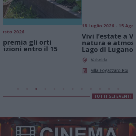
18 Luglio 2026 - 15 Agosto 2026
0
Vivi l’estate a Villa Fogazzaro Roi. Tra
natura e atmosfere senza tempo sul
Lago di Lugano
Valsolda
Villa Fogazzaro Roi
TUTTI GLI EVENTI