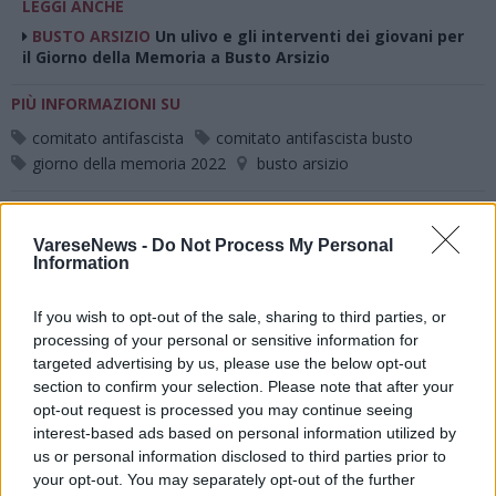
LEGGI ANCHE
BUSTO ARSIZIO
Un ulivo e gli interventi dei giovani per
il Giorno della Memoria a Busto Arsizio
PIÙ INFORMAZIONI SU
comitato antifascista
comitato antifascista busto
giorno della memoria 2022
busto arsizio
LEGGI GLI ALTRI ARTICOLI DI
VareseNews -
Do Not Process My Personal
BUSTO ARSIZIO/ALTOMILANESE
Information
If you wish to opt-out of the sale, sharing to third parties, or
processing of your personal or sensitive information for
targeted advertising by us, please use the below opt-out
section to confirm your selection. Please note that after your
opt-out request is processed you may continue seeing
interest-based ads based on personal information utilized by
ADV
us or personal information disclosed to third parties prior to
your opt-out. You may separately opt-out of the further