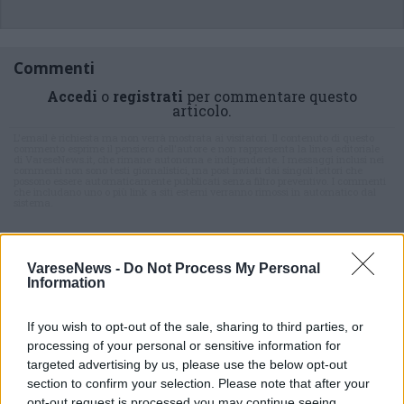
Commenti
Accedi
o
registrati
per commentare questo
articolo.
L'email è richiesta ma non verrà mostrata ai visitatori. Il contenuto di questo
commento esprime il pensiero dell'autore e non rappresenta la linea editoriale
di VareseNews.it, che rimane autonoma e indipendente. I messaggi inclusi nei
commenti non sono testi giornalistici, ma post inviati dai singoli lettori che
possono essere automaticamente pubblicati senza filtro preventivo. I commenti
che includano uno o più link a siti esterni verranno rimossi in automatico dal
sistema.
VareseNews -
Do Not Process My Personal
Information
If you wish to opt-out of the sale, sharing to third parties, or
processing of your personal or sensitive information for
targeted advertising by us, please use the below opt-out
ADV
section to confirm your selection. Please note that after your
opt-out request is processed you may continue seeing