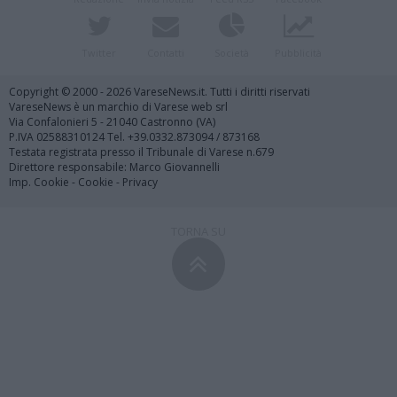
Twitter
Contatti
Società
Pubblicità
Copyright © 2000 - 2026 VareseNews.it. Tutti i diritti riservati
VareseNews è un marchio di Varese web srl
Via Confalonieri 5 - 21040 Castronno (VA)
P.IVA 02588310124 Tel. +39.0332.873094 / 873168
Testata registrata presso il Tribunale di Varese n.679
Direttore responsabile: Marco Giovannelli
Imp. Cookie
-
Cookie
-
Privacy
TORNA SU