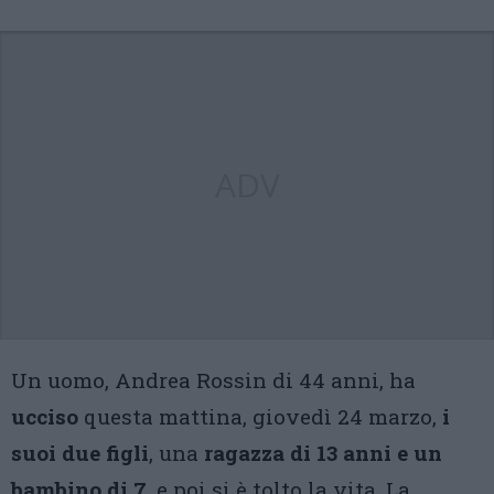
ADV
Un uomo, Andrea Rossin di 44 anni, ha
ucciso
questa mattina, giovedì 24 marzo,
i
suoi due figli
, una
ragazza di 13 anni e un
bambino di 7
, e poi si è tolto la vita. La