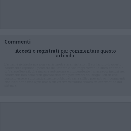
Commenti
Accedi
o
registrati
per commentare questo
articolo.
L'email è richiesta ma non verrà mostrata ai visitatori. Il contenuto di questo
commento esprime il pensiero dell'autore e non rappresenta la linea editoriale
di VareseNews.it, che rimane autonoma e indipendente. I messaggi inclusi nei
commenti non sono testi giornalistici, ma post inviati dai singoli lettori che
possono essere automaticamente pubblicati senza filtro preventivo. I commenti
che includano uno o più link a siti esterni verranno rimossi in automatico dal
sistema.