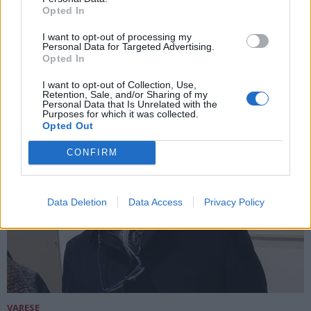
nelle dighe e ora agricoltura ed energia
Opted In
se la contendono”
I want to opt-out of processing my
Personal Data for Targeted Advertising.
Opted In
I want to opt-out of Collection, Use,
Retention, Sale, and/or Sharing of my
Personal Data that Is Unrelated with the
Purposes for which it was collected.
Opted Out
CONFIRM
Data Deletion
Data Access
Privacy Policy
VARESE