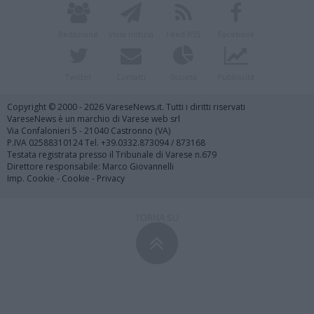
Redazione
Invia notizia
Feed RSS
Facebook
Twitter
Contatti
Società
Pubblicità
Copyright © 2000 - 2026 VareseNews.it. Tutti i diritti riservati
VareseNews è un marchio di Varese web srl
Via Confalonieri 5 - 21040 Castronno (VA)
P.IVA 02588310124 Tel. +39.0332.873094 / 873168
Testata registrata presso il Tribunale di Varese n.679
Direttore responsabile: Marco Giovannelli
Imp. Cookie
-
Cookie
-
Privacy
TORNA SU