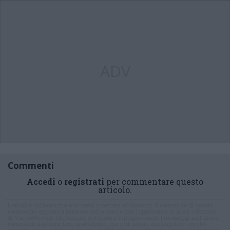
ADV
Commenti
Accedi
o
registrati
per commentare questo
articolo.
L'email è richiesta ma non verrà mostrata ai visitatori. Il contenuto di questo
commento esprime il pensiero dell'autore e non rappresenta la linea editoriale
di VareseNews.it, che rimane autonoma e indipendente. I messaggi inclusi nei
commenti non sono testi giornalistici, ma post inviati dai singoli lettori che
possono essere automaticamente pubblicati senza filtro preventivo. I commenti