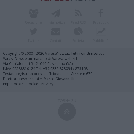
Redazione
Invia notizia
Feed RSS
Facebook
Twitter
Contatti
Società
Pubblicità
Copyright © 2000 - 2026 VareseNews.it. Tutti i diritti riservati
VareseNews è un marchio di Varese web srl
Via Confalonieri 5 - 21040 Castronno (VA)
P.IVA 02588310124 Tel. +39.0332.873094 / 873168
Testata registrata presso il Tribunale di Varese n.679
Direttore responsabile: Marco Giovannelli
Imp. Cookie
-
Cookie
-
Privacy
TORNA SU