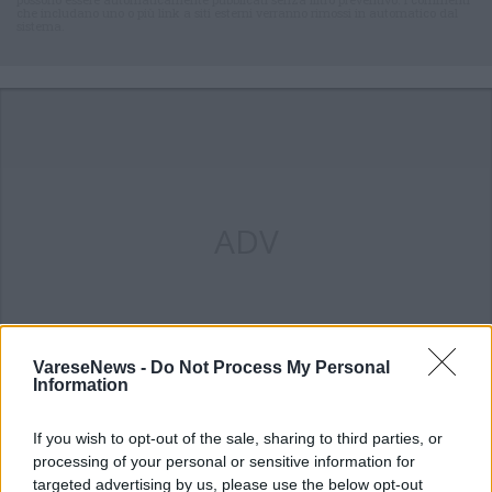
che includano uno o più link a siti esterni verranno rimossi in automatico dal
sistema.
ADV
VareseNews -
Do Not Process My Personal
Information
If you wish to opt-out of the sale, sharing to third parties, or
processing of your personal or sensitive information for
ALTRE NOTIZIE DI BUSTO ARSIZIO
targeted advertising by us, please use the below opt-out