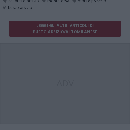
cai busto arsizio
monte orsa
monte pravello
busto arsizio
LEGGI GLI ALTRI ARTICOLI DI
BUSTO ARSIZIO/ALTOMILANESE
ADV