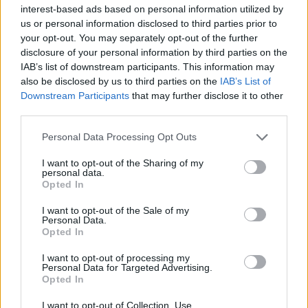
interest-based ads based on personal information utilized by
credito di amore ricevuto dai piccoli rifugiati.
us or personal information disclosed to third parties prior to
La meraviglia di un tramonto, i chiaroscuri di un vicolo, la
your opt-out. You may separately opt-out of the further
luce di un sorriso sono le testimonianze della vita che
disclosure of your personal information by third parties on the
resiste anche nel dramma dell’esilio, del tempo sempre
IAB’s list of downstream participants. This information may
più sospeso nella dimenticanza globale.
also be disclosed by us to third parties on the
IAB’s List of
Downstream Participants
that may further disclose it to other
third parties.
Sabato 30 aprile alle 17.30,
in occasione della mostra,
sarà presentato l’omonimo volume fotografico,
Personal Data Processing Opt Outs
stampato su carta pregiata da Grafiche Antiga, azienda
I want to opt-out of the Sharing of my
leader nella stampa d’autore. Oltre 200 pagine di
personal data.
fotografie accompagnate dai testi di Titti Di Vito, in
Opted In
italiano e inglese, racchiusi tra la prefazione di Shady
I want to opt-out of the Sale of my
Hamadi e la postfazione di Angela Caponnetto.
Personal Data.
Opted In
Per ulteriori informazioni sul Festival Fotografico
Europeo è possibile visitare il sito ufficiale
I want to opt-out of processing my
Personal Data for Targeted Advertising.
www.europhotofestival.com.
Opted In
–
mercoledì 27 aprile alle 18
si terrà alla Galleria
I want to opt-out of Collection, Use,