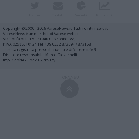
Twitter
Contatti
Società
Pubblicità
Copyright © 2000 - 2026 VareseNews.it. Tutti i diritti riservati
VareseNews è un marchio di Varese web srl
Via Confalonieri 5 - 21040 Castronno (VA)
P.IVA 02588310124 Tel. +39.0332.873094 / 873168
Testata registrata presso il Tribunale di Varese n.679
Direttore responsabile: Marco Giovannelli
Imp. Cookie
-
Cookie
-
Privacy
TORNA SU