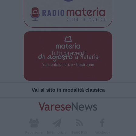
Tutti gli eventi
di
agosto
a Materia
Via Confalonieri, 5 - Castronno
Vai al sito in modalità classica
Redazione
Invia notizia
Feed RSS
Facebook