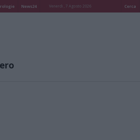
rologie
News24
Venerdi , 7 Agosto 2026
Cerca
ero