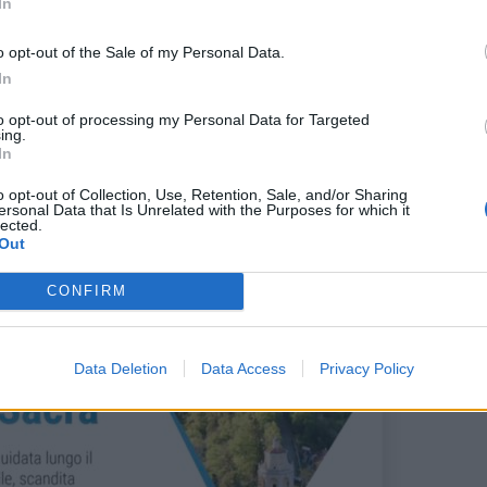
In
torio;
mo appuntamento di giugno
o opt-out of the Sale of my Personal Data.
In
onti lungo la via Sacra – Sacro
to opt-out of processing my Personal Data for Targeted
ing.
In
o opt-out of Collection, Use, Retention, Sale, and/or Sharing
ersonal Data that Is Unrelated with the Purposes for which it
lected.
Out
CONFIRM
Data Deletion
Data Access
Privacy Policy