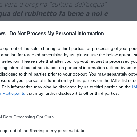
 vera e propria “cultura dell’acqua”
qua del rubinetto fa bene a noi e
ork di cittadini, associazioni e
ws -
Do Not Process My Personal Information
e rete virtuosa nella provincia di
to opt-out of the sale, sharing to third parties, or processing of your per
formation for targeted advertising by us, please use the below opt-out s
r selection. Please note that after your opt-out request is processed y
ono le numerose iniziative che la società ha
eing interest-based ads based on personal information utilized by us or
della primavera e fino all’autunno
alla scoperta del
disclosed to third parties prior to your opt-out. You may separately opt-
zze. Due le macro aree:
losure of your personal information by third parties on the IAB’s list of
. This information may also be disclosed by us to third parties on the
IA
onte di Varese, Isolino Virginia e Monte San Giorgio
Participants
that may further disclose it to other third parties.
ti – tra acque e beni Unesco del nostro territorio”
,
a attraverso visite guidate gratuite;
edi o in biciletta alla scoperta del bene acqua nel
l Data Processing Opt Outs
qua siAMO noi!”
, un più ampio progetto di educazione
o opt-out of the Sharing of my personal data.
gere i cittadini da 0 a 99 anni che prevede anche gite a