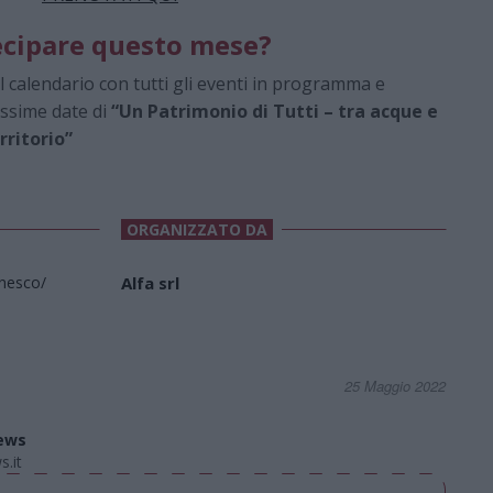
ecipare questo mese?
l calendario con tutti gli eventi in programma e
ossime date di
“Un Patrimonio di Tutti – tra acque e
rritorio”
ORGANIZZATO DA
unesco/
Alfa srl
25 Maggio 2022
ews
.it