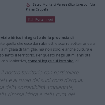
Sacro Monte di Varese (Sito Unesco), Via
Prima Cappella
Portami qui
rvizio idrico integrato della provincia di
te quella che esce dai rubinetti e scorre sotterranea a
a migliaia di famiglie, ma non solo: è anche cultura e
o lento il territorio. Per questo negli ultimi anni sta
 con l’obiettivo,
come si legge sul loro sito
, di:
il nostro territorio con particolare
tela e al ruolo dei suoi corsi d’acqua;
a della sostenibilità ambientale,
lla risorsa idrica e della cura del