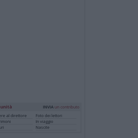
unità
INVIA
un contributo
ere al direttore
Foto dei lettori
rimoni
In viaggio
ri
Nascite