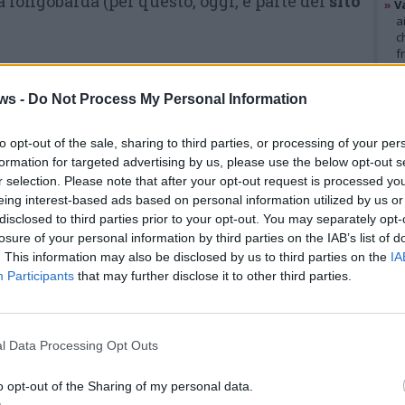
a longobarda (per questo, oggi, è parte del
sito
»
V
a
c
f
»
T
A
d
ws -
Do Not Process My Personal Information
s
a Lombardo Varese
4 di 31
»
Ed
m
to opt-out of the sale, sharing to third parties, or processing of your per
formation for targeted advertising by us, please use the below opt-out s
r selection. Please note that after your opt-out request is processed y
GAL
eing interest-based ads based on personal information utilized by us or
disclosed to third parties prior to your opt-out. You may separately opt-
losure of your personal information by third parties on the IAB’s list of
. This information may also be disclosed by us to third parties on the
IA
Participants
that may further disclose it to other third parties.
 VareseNews
l Data Processing Opt Outs
 La tappa di oggi finisce qui, domani ci si
o opt-out of the Sharing of my personal data.
a Lavena Ponte Tresa e poi via per una 5 gg