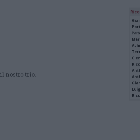
Rico
Gia
Par
Part
Mar
Achi
Tere
Cle
Ric
Ant
l nostro trio.
Ant
Gia
Luig
Ric