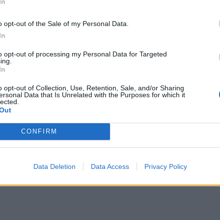
In
 del Lucomagno coi pellegrini del Lombardia
o opt-out of the Sale of my Personal Data.
In
to opt-out of processing my Personal Data for Targeted
ing.
In
o opt-out of Collection, Use, Retention, Sale, and/or Sharing
ersonal Data that Is Unrelated with the Purposes for which it
lected.
Out
CONFIRM
Data Deletion
Data Access
Privacy Policy