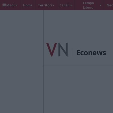
Tempo
Menù
Home
Territori
Canali
Nec
Libero
Econews