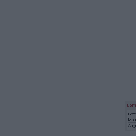
Com
Lett
Mat
Augu