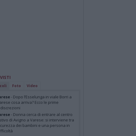
 VISTI
coli
Foto
Video
arese
- Dopo l’Esselunga in viale Borri a
arese cosa arriva? Ecco le prime
ndiscrezioni
arese
- Donna cerca di entrare al centro
stivo di Avigno a Varese: si interviene tra
icurezza dei bambini e una persona in
ifficoltà