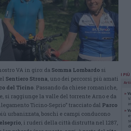
nostro VA in giro: da
Somma Lombardo
si
I PIÙ
del
Sentiero Strona
, uno dei percorsi più amati
Arti
co del Ticino
. Passando da chiese romaniche,
»
V
e, si raggiunge la valle del torrente Arno e da
V
i
ollegamento Ticino-Seprio” tracciato dal
Parco
»
V
più urbanizzata, boschi e campi conducono
e
s
elseprio
, i ruderi della città distrutta nel 1287,
d