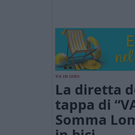
VA IN GIRO
La diretta 
tappa di “VA
Somma Lom
in bici