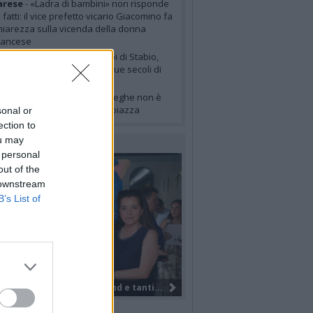
arese
- «Ladra di bambini» non risponde
i fatti: il vice prefetto vicario Giacomino fa
hiarezza sulla vicenda della donna
rancese
urismo
- Il Sentiero dei cippi di Stabio,
ove il confine racconta cinque secoli di
toria
itoriale
- La caccia alle streghe non è
ai finita, ha solo cambiato piazza
sonal or
ection to
ou may
LERIE FOTOGRAFICHE
 personal
out of the
 downstream
B’s List of
Il Gruppo Elite di VareseBasketball...