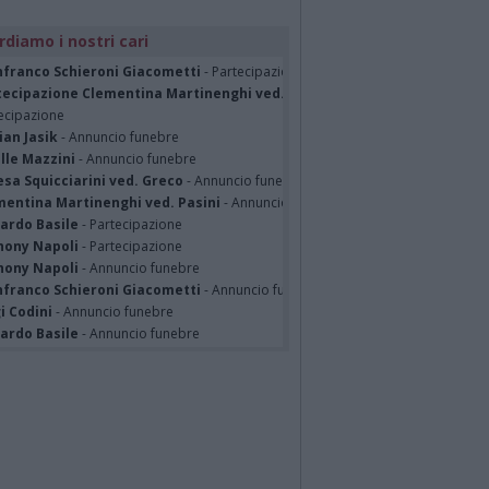
rdiamo i nostri cari
nfranco Schieroni Giacometti
- Partecipazione
tecipazione Clementina Martinenghi ved. Pasini Valganna 06/08/2026
-
ecipazione
ian Jasik
- Annuncio funebre
lle Mazzini
- Annuncio funebre
sa Squicciarini ved. Greco
- Annuncio funebre
mentina Martinenghi ved. Pasini
- Annuncio funebre
cardo Basile
- Partecipazione
hony Napoli
- Partecipazione
hony Napoli
- Annuncio funebre
nfranco Schieroni Giacometti
- Annuncio funebre
i Codini
- Annuncio funebre
cardo Basile
- Annuncio funebre