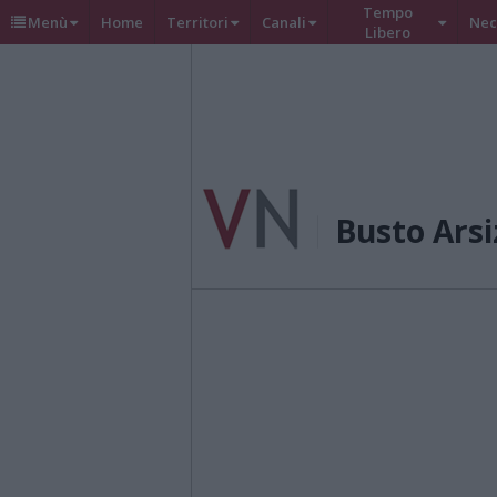
Tempo
Menù
Home
Territori
Canali
Nec
Libero
Busto Arsi