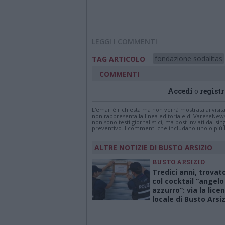
LEGGI I COMMENTI
fondazione sodalitas
TAG ARTICOLO
COMMENTI
Accedi
o
registr
L'email è richiesta ma non verrà mostrata ai visi
non rappresenta la linea editoriale di VareseNew
non sono testi giornalistici, ma post inviati dai s
preventivo. I commenti che includano uno o più li
ALTRE NOTIZIE DI BUSTO ARSIZIO
BUSTO ARSIZIO
Tredici anni, trovato
col cocktail “angelo
azzurro”: via la lice
locale di Busto Arsi