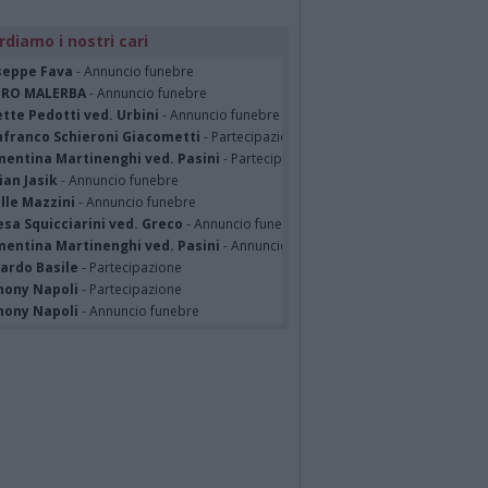
rdiamo i nostri cari
seppe Fava
- Annuncio funebre
TRO MALERBA
- Annuncio funebre
tte Pedotti ved. Urbini
- Annuncio funebre
nfranco Schieroni Giacometti
- Partecipazione
mentina Martinenghi ved. Pasini
- Partecipazione
ian Jasik
- Annuncio funebre
lle Mazzini
- Annuncio funebre
sa Squicciarini ved. Greco
- Annuncio funebre
mentina Martinenghi ved. Pasini
- Annuncio funebre
cardo Basile
- Partecipazione
hony Napoli
- Partecipazione
hony Napoli
- Annuncio funebre