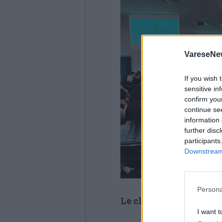
VareseNe
If you wish 
sensitive in
confirm you
continue se
information 
further disc
participants
Downstream 
Persona
Le classi premiate
I want t