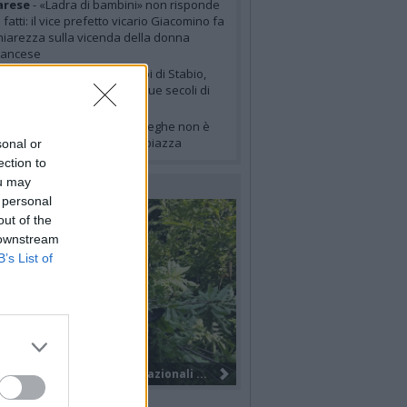
arese
- «Ladra di bambini» non risponde
i fatti: il vice prefetto vicario Giacomino fa
hiarezza sulla vicenda della donna
rancese
urismo
- Il Sentiero dei cippi di Stabio,
ove il confine racconta cinque secoli di
toria
itoriale
- La caccia alle streghe non è
ai finita, ha solo cambiato piazza
sonal or
ection to
ou may
LERIE FOTOGRAFICHE
 personal
out of the
 downstream
B’s List of
Nuova società, nuovo brand e tanti...