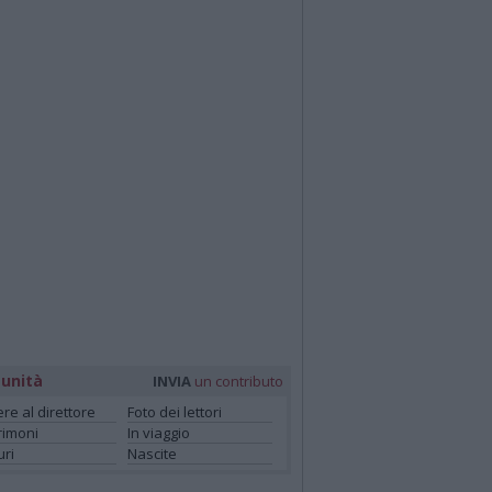
unità
INVIA
un contributo
ere al direttore
Foto dei lettori
rimoni
In viaggio
ri
Nascite