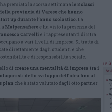
ha premiato la scorsa settimana
le 8 classi
 della provincia di Varese che hanno
start up durante l’anno scolastico.
La
a a
Malpensafiere
e ha visto la presenza del
rancesco Carvelli
e i rappresentanti di 8 tra
ccupano a vari livelli di impresa. Si tratta di
pate direttamente dagli studenti e che
ostenibilità e di responsabilità sociale.
I PIÙ
ello di
creare una mentalità di impresa tra i
Arti
tagonisti dello sviluppo dell’idea fino al
»
V
s plan
che è stato valutato dagli otto partner
V
i
»
V
e
s
d