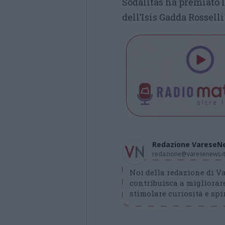
Sodalitas ha premiato l
dell’Isis Gadda Rosselli
Redazione VareseN
redazione@varesenews.i
Noi della redazione di 
contribuisca a migliorare
stimolare curiosità e spir