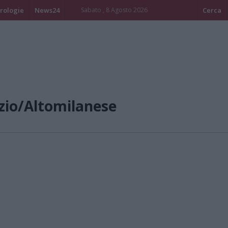
rologie
News24
Sabato , 8 Agosto 2026
Cerca
zio/Altomilanese