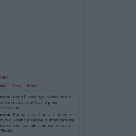
 VISTI
coli
Foto
Video
arese
- Dopo l’Esselunga in viale Borri a
arese cosa arriva? Ecco le prime
ndiscrezioni
arese
- Donna cerca di entrare al centro
stivo di Avigno a Varese: si interviene tra
icurezza dei bambini e una persona in
ifficoltà