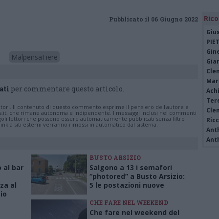
Rico
Pubblicato il 06 Giugno 2022
Giu
PIE
Gine
MalpensaFiere
Gia
Cle
Mar
ati
per commentare questo articolo.
Achi
Tere
tatori. Il contenuto di questo commento esprime il pensiero dell'autore e
Cle
s.it, che rimane autonoma e indipendente. I messaggi inclusi nei commenti
ingoli lettori che possono essere automaticamente pubblicati senza filtro
Ric
nk a siti esterni verranno rimossi in automatico dal sistema.
Ant
Ant
BUSTO ARSIZIO
 al bar
Salgono a 13 i semafori
“photored” a Busto Arsizio:
nza al
5 le postazioni nuove
zio
CHE FARE NEL WEEKEND
Che fare nel weekend del