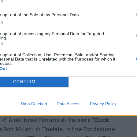
Aime ha premiato la classe 5° C-
In
PLA dell’Isis Newton di Varese
o opt-out of the Sale of my Personal Data.
per la start up
“No allo spreco
In
idrico”
, Bper Banca ha premiato
to opt-out of processing my Personal Data for Targeted
la classe 4° AS del liceo Grassi di
ing.
In
Saronno con la start up
Lunatical,
la classe 5° A RIM
o opt-out of Collection, Use, Retention, Sale, and/or Sharing
ersonal Data that Is Unrelated with the Purposes for which it
lected.
dell’Isis Stein di Gavirate è stata
Out
premiata da Confcooperative per
Federmanager ha premiato la 4° N del liceo
CONFIRM
“Tree for Rent”
, la Elmec ha premiato come
 Band”
della 4° Q MEC dell’Isis Ponti di
Data Deletion
Data Access
Privacy Policy
ommercio di Varese ha selezionato
“Wimb-
 4° A del liceo Ferraris di Varese e
“Click
sis Don Milani di Tradate, infine Fondazione