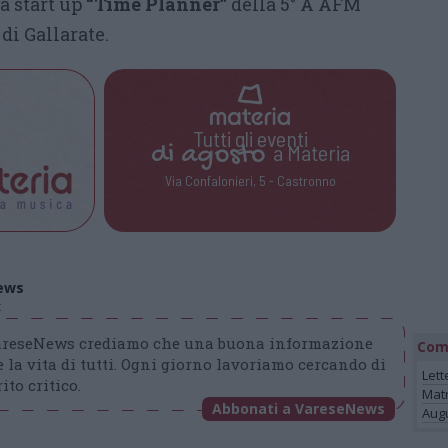
a start up
“Time Planner”
della 5° A AFM
 di Gallarate.
Tutti gli eventi
di
agosto
a Materia
Via Confalonieri, 5 - Castronno
ews
t
VareseNews crediamo che una buona informazione
Com
 la vita di tutti. Ogni giorno lavoriamo cercando di
Lett
ito critico.
Mat
Abbonati a VareseNews
Augu