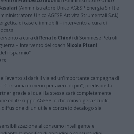
venti di
Francesco Iadonisi
(Amministratore Unico
asalari
(Amministratore Unico AGESP Energia S.r.l.) e
mministratore Unico AGESP Attività Strumentali S.r.l.)
nergetica di case e immobili – intervento a cura di
ocasa
tervento a cura di
Renato Chiodi
di Sommese Petroli
 guerra – intervento del coach
Nicola Pisani
del risparmio”
ers
ell’evento si darà il via ad un’importante campagna di
 “Consuma di meno per avere di più”, predisposta
artner grazie ai quali la stessa sarà completamente
one ed il Gruppo AGESP, e che coinvolgerà scuole,
 diffusione di un utile e concreto decalogo sia
nsibilizzazione al consumo intelligente e
ediante la modifica di abitudini e consuetudini