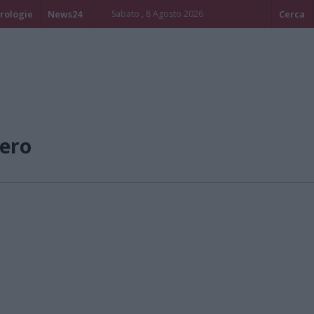
rologie
News24
Sabato , 8 Agosto 2026
Cerca
ero