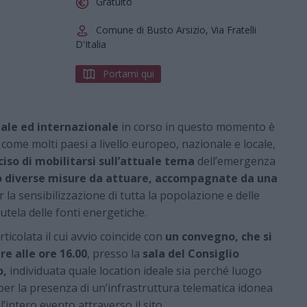
Gratuito
Comune di Busto Arsizio, Via Fratelli
D'Italia
Portami qui
nale ed internazionale
in corso in questo momento è
 come molti paesi a livello europeo, nazionale e locale,
ciso di mobilitarsi sull’attuale tema
dell’emergenza
 diverse misure da attuare, accompagnate da una
 la sensibilizzazione di tutta la popolazione e delle
tutela delle fonti energetiche.
ticolata il cui avvio coincide con
un convegno, che si
re alle ore 16.00
, presso la
sala del Consiglio
o,
individuata quale location ideale sia perché luogo
e per la presenza di un’infrastruttura telematica idonea
’intero evento attraverso il sito