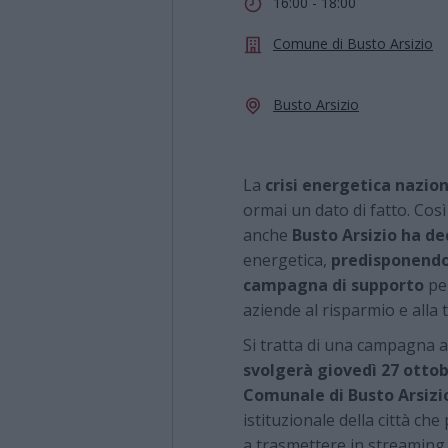
16:00 - 18:00
Comune di Busto Arsizio
Busto Arsizio
La
crisi energetica nazio
ormai un dato di fatto. Così
anche
Busto Arsizio ha de
energetica,
predisponendo
campagna di supporto
per
aziende al risparmio e alla 
Si tratta di una campagna ar
svolgerà giovedì 27 ottob
Comunale di Busto Arsizi
istituzionale della città ch
a trasmettere in streaming l