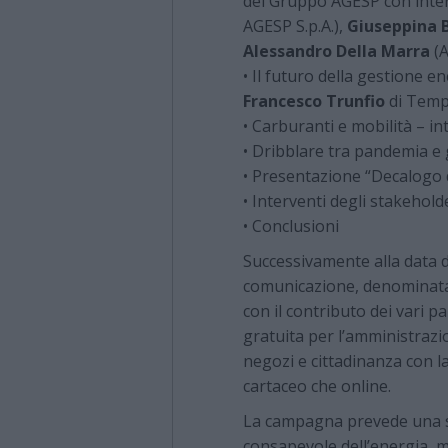
del Gruppo AGESP con inter
AGESP S.p.A.),
Giuseppina B
Alessandro Della Marra
(A
• Il futuro della gestione e
Francesco Trunfio
di Temp
• Carburanti e mobilità – in
• Dribblare tra pandemia e
• Presentazione “Decalogo 
• Interventi degli stakehold
• Conclusioni
Successivamente alla data d
comunicazione, denominata
con il contributo dei vari p
gratuita per l’amministrazi
negozi e cittadinanza con la
cartaceo che online.
La campagna prevede una se
consapevole dell’energia, m