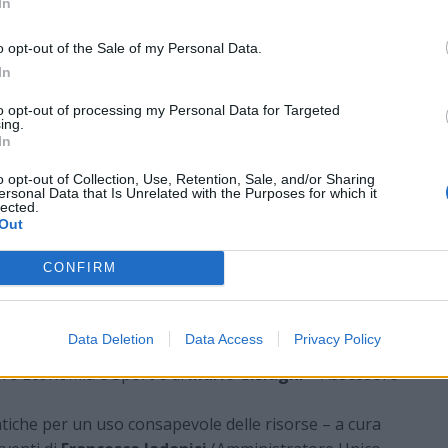
riguarderà l’organizzazione delle strutture comunali,
In
e, l’illuminazione pubblica. Anche il
Gruppo AGESP
o opt-out of the Sale of my Personal Data.
vento, le azioni previste per il contenimento dei consumi
In
tà e sedi aziendali.
to opt-out of processing my Personal Data for Targeted
no presentati inoltre istruzioni, consigli e
ing.
 energie alternative. Sarà, altresì, presente un
In
comunicazione e coaching per il management , poiché
o opt-out of Collection, Use, Retention, Sale, and/or Sharing
le abitudini inconsce e sulle barriere mentali, per
ersonal Data that Is Unrelated with the Purposes for which it
lected.
itudini che ci inducono a non essere attenti al
Out
CONFIRM
onvegno:
 del Sindaco della Città di Busto Arsizio –
Emanuele
Data Deletion
Data Access
Privacy Policy
enimento dei consumi energetici – a cura di a cura di
re Economia e Sport e di
Mario Cislaghi
– Assessore
tiche per un uso consapevole delle risorse – a cura