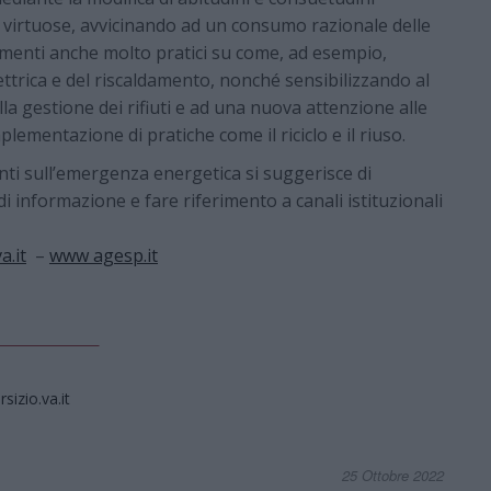
virtuose, avvicinando ad un consumo razionale delle
menti anche molto pratici su come, ad esempio,
lettrica e del riscaldamento, nonché sensibilizzando al
a gestione dei rifiuti e ad una nuova attenzione alle
lementazione di pratiche come il riciclo e il riuso.
ti sull’emergenza energetica si suggerisce di
i informazione e fare riferimento a canali istituzionali
a.it
–
www agesp.it
izio.va.it
25 Ottobre 2022