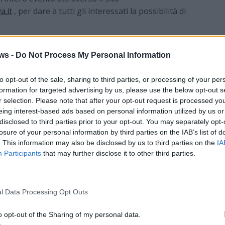
a.it
, per dare a tutti gli interessati la possibilità di
nterlocutori: la parte istituzionale della città (Comune
ESP), che illustrerà indicazioni, iniziative,
ws -
Do Not Process My Personal Information
i per l’imminente stagione invernale; i giornalisti,
mediatica preziosa per trasferire alla cittadinanza le
to opt-out of the sale, sharing to third parties, or processing of your per
formation for targeted advertising by us, please use the below opt-out s
 e completo e, infine, una parte tecnica coincidente
r selection. Please note that after your opt-out request is processed y
artner dell’iniziativa, che interverranno con il loro
eing interest-based ads based on personal information utilized by us or
disclosed to third parties prior to your opt-out. You may separately opt-
losure of your personal information by third parties on the IAB’s list of
re un’ampia area dedicata agli stakeholders, convocati
. This information may also be disclosed by us to third parties on the
IA
a parte sociale, sportiva, associativa, imprenditoriale.
Participants
that may further disclose it to other third parties.
 diretta, oltre che sul sito del Comune, anche online
 successivamente attraverso uno speciale programma
a Rete 55.
l Data Processing Opt Outs
esentato, a cura del sindaco e degli assessori alla
une ha predisposto per contenere i consumi energetici:
o opt-out of the Sharing of my personal data.