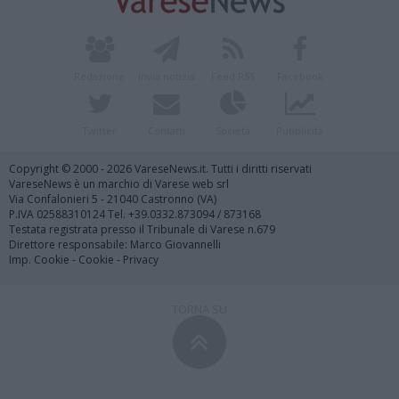
Redazione
Invia notizia
Feed RSS
Facebook
Twitter
Contatti
Società
Pubblicità
Copyright © 2000 - 2026 VareseNews.it. Tutti i diritti riservati
VareseNews è un marchio di Varese web srl
Via Confalonieri 5 - 21040 Castronno (VA)
P.IVA 02588310124 Tel. +39.0332.873094 / 873168
Testata registrata presso il Tribunale di Varese n.679
Direttore responsabile: Marco Giovannelli
Imp. Cookie
-
Cookie
-
Privacy
TORNA SU