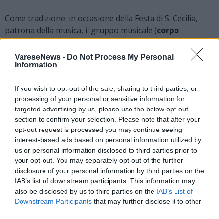
Come tradizione, in occasione della Festa di S. Cecilia,
patrona della musica, il gruppo musicale (
corpo
musicale amici della Musica
) organizza il suo concerto
di Gala «
che quest’anno abbiamo voluto sdoppiare in
VareseNews -
Do Not Process My Personal
Information
due date per mettere in evidenza i ragazzi del
territorio varesino», dicono gli organizzatori, «
grazie
If you wish to opt-out of the sale, sharing to third parties, or
alla collaborazione e alla partecipazione di nostri ragazzi
processing of your personal or sensitive information for
agli Stage Giovanili di Formazione de “La Casoratese”
targeted advertising by us, please use the below opt-out
abbiamo voluto presentare a Cittiglio questa realtà che
section to confirm your selection. Please note that after your
conta, nella sua ultima edizione, la partecipazione di circa
opt-out request is processed you may continue seeing
90 ragazzi».
interest-based ads based on personal information utilized by
us or personal information disclosed to third parties prior to
Di questi, una sessantina si esibiranno il 13/11 a
your opt-out. You may separately opt-out of the further
Cittiglio (ore 16:30) presso la struttura “Fe.Sti.Amo”
disclosure of your personal information by third parties on the
Park di Cittiglio
. Insieme alla formazione dello stage
IAB’s list of downstream participants. This information may
also be disclosed by us to third parties on the
IAB’s List of
“La Casoratese” abbiamo invitato anche la Junior Band
Downstream Participants
that may further disclose it to other
della Filarmonica di Cardano al Campo che offrirà un
third parties.
proprio repertorio con altri 20 ragazzi circa per un