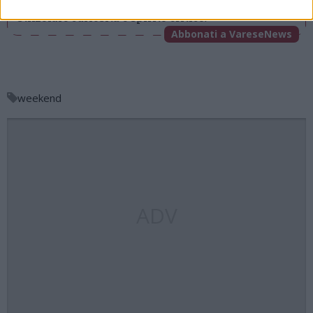
la vita di tutti. Ogni giorno lavoriamo cercando di
stimolare curiosità e spirito critico.
Abbonati a VareseNews
weekend
ADV