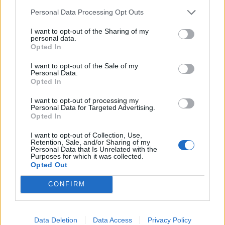
tandem musicale interamente dedicato ai giovani. Per
Personal Data Processing Opt Outs
questa iniziativa diffondiamo quindi una locandina
I want to opt-out of the Sharing of my
specifica.
La formazione ufficiale del Corpo Musicale
personal data.
Opted In
di Cittiglio offrirà invece il suo classico Concerto di
Gala nella serata del 26 novembre
alle ore 21 sempre
I want to opt-out of the Sale of my
Personal Data.
nella struttura “Fe.Sti.Amo” Park di Cittiglio. I
Opted In
festeggiamenti tradizionali con il Pranzo Sociale
avverranno poi domenica 27 novembre.
I want to opt-out of processing my
Personal Data for Targeted Advertising.
Opted In
Esiste quindi una seconda locandina che include tutti gli
eventi e che comprende anche quello di S. Cecilia Giovani.
I want to opt-out of Collection, Use,
Retention, Sale, and/or Sharing of my
Personal Data that Is Unrelated with the
7 Novembre 2022
Purposes for which it was collected.
Opted Out
Redazione VareseNews
redazione@varesenews.it
CONFIRM
Noi della redazione di VareseNews crediamo che
una buona informazione contribuisca a migliorare
Data Deletion
Data Access
Privacy Policy