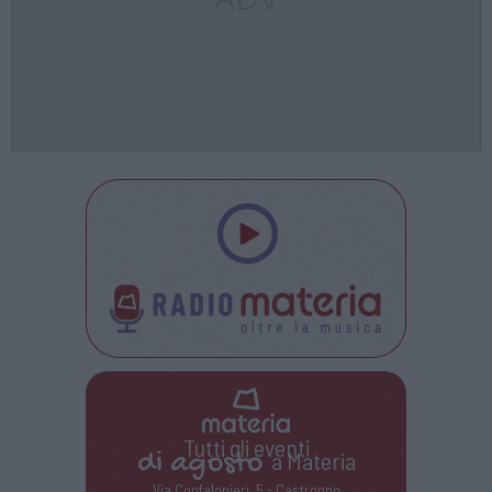
Tutti gli eventi
di
agosto
a Materia
Via Confalonieri, 5 - Castronno