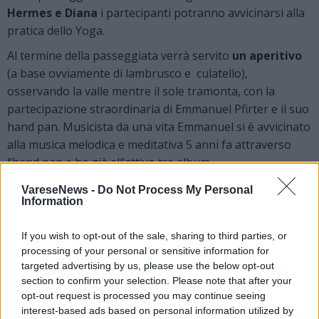
Hermes e Diana
i partecipanti potranno avvicinarsi alla
pratica dello Yoga.
Al termine della passeggiata verrà servito
un aperitivo
(a base ovviamente di lambrusco e culatello),
osservando la valle mentre il sole tramonta, con la
partecipazione straordinaria di Emmanuel Pfirter e il suo
hand pan. Musicista da una vita Emmanuel si è avvicinato
alla musica melodica e meditativa 5 anni fa attraverso
l’hand pan e ha già all’attivo tre album.
Il costo di partecipazione è di 15 euro a persona.
Qui
VareseNews -
Do Not Process My Personal
Information
la locandina dell’evento
Prenotazioni e informazioni con un’e-mail a
If you wish to opt-out of the sale, sharing to third parties, or
amoprenotazione@gmail.com o su Whatsapp 340
processing of your personal or sensitive information for
9266691
targeted advertising by us, please use the below opt-out
section to confirm your selection. Please note that after your
(Foto di Fabio Calanca)
opt-out request is processed you may continue seeing
interest-based ads based on personal information utilized by