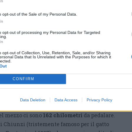
aduta collettiva che aveva costretto anche
In
i Roglic
(anch’egli a terra) a rincorrere:
o opt-out of the Sale of my Personal Data.
isma il lavoro di Affini.
In
 lungo
sull’azione a tre degli italiani
to opt-out of processing my Personal Data for Targeted
ing.
ct),
Gandin
(Corratec) e del francese
In
occarato è stato l’ultimo ad arrendersi, ripreso
o opt-out of Collection, Use, Retention, Sale, and/or Sharing
metri dall’arrivo. Nel gruppo si è mossa bene
ersonal Data that Is Unrelated with the Purposes for which it
lected.
 per portare allo sprint Albanese,
rimasto
Out
caduta ma poi impossibilitato a partecipare
CONFIRM
detto
ci ha provato Maestri
che si è ben
Data Deletion
Data Access
Privacy Policy
 napoletana
: il capoluogo partenopeo ospiterà
el mezzo ci sono
162 chilometri
da pedalare.
i Chiunzi (tristemente famoso per il gatto