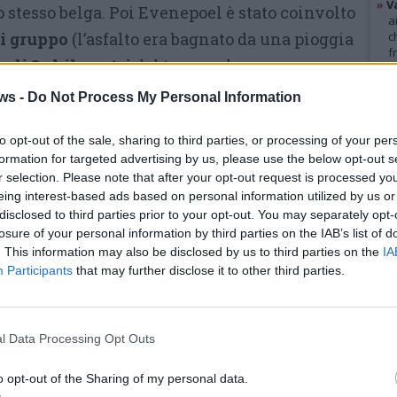
»
V
o stesso belga. Poi Evenepoel è stato coinvolto
a
di gruppo
(l’asfalto era bagnato da una pioggia
c
f
 di 3 chilometri
dal traguardo.
»
T
d
ws -
Do Not Process My Personal Information
La distanza che
“neutralizza” i
s
»
Ed
tempi
in questa situazione
m
to opt-out of the sale, sharing to third parties, or processing of your per
(quindi in classifica Remco non
formation for targeted advertising by us, please use the below opt-out s
r selection. Please note that after your opt-out request is processed y
paga dazio) ma questa è forse
GAL
eing interest-based ads based on personal information utilized by us or
l’unica buona notizia per il belga
disclosed to third parties prior to your opt-out. You may separately opt-
losure of your personal information by third parties on the IAB’s list of
al termine di una giornata da
. This information may also be disclosed by us to third parties on the
IA
tregenda.
A salvarsi è stato
Participants
that may further disclose it to other third parties.
Andreas Leknessund,
la maglia
rosa, rimasto nel secondo
l Data Processing Opt Outs
mbolo ai -2,6 ma capace di recuperare
ori. In precedenza il gruppo era stato
o opt-out of the Sharing of my personal data.