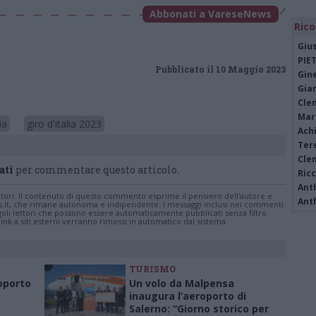
Abbonati a VareseNews
Rico
Giu
PIE
Pubblicato il 10 Maggio 2023
Gine
Gia
Cle
Mar
ia
giro d'italia 2023
Achi
Tere
Cle
ati
per commentare questo articolo.
Ric
Ant
tatori. Il contenuto di questo commento esprime il pensiero dell'autore e
Ant
s.it, che rimane autonoma e indipendente. I messaggi inclusi nei commenti
ingoli lettori che possono essere automaticamente pubblicati senza filtro
nk a siti esterni verranno rimossi in automatico dal sistema.
TURISMO
roporto
Un volo da Malpensa
inaugura l’aeroporto di
Salerno: “Giorno storico per