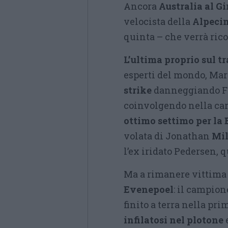
Ancora
Australia al Gir
velocista della
Alpeci
quinta – che verrà rico
L’ultima proprio sul t
esperti del mondo, Ma
strike
danneggiando Fio
coinvolgendo nella car
ottimo settimo per la
volata di Jonathan
Mil
l’ex iridato Pedersen, 
Ma a rimanere vittima
Evenepoel
: il campio
finito a terra nella pri
infilatosi nel plotone