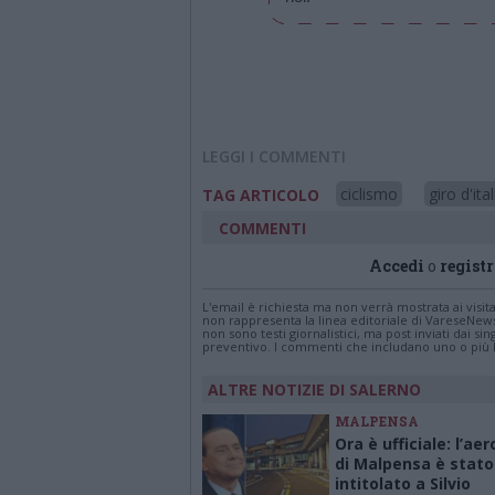
LEGGI I COMMENTI
ciclismo
giro d'ital
TAG ARTICOLO
COMMENTI
Accedi
o
registr
L'email è richiesta ma non verrà mostrata ai visi
non rappresenta la linea editoriale di VareseNew
non sono testi giornalistici, ma post inviati dai s
preventivo. I commenti che includano uno o più li
ALTRE NOTIZIE DI SALERNO
MALPENSA
Ora è ufficiale: l’ae
di Malpensa è stato
intitolato a Silvio