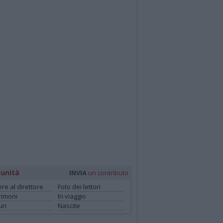
unità
INVIA
un contributo
ere al direttore
Foto dei lettori
rimoni
In viaggio
ri
Nascite