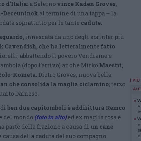
o d’Italia:
a Salerno
vince Kaden Groves,
n-Deceuninck
al termine di una tappa – la
rdata soprattutto per le tante
cadute.
raguardo,
innescata da uno degli sprinter più
rk
Cavendish, che ha letteralmente fatto
relli, abbattendo il povero Vendrame e
ambola (dopo l’arrivo) anche Mirko
Maestri,
 Eolo-Kometa.
Dietro Groves, nuova bella
I PIÙ
an che consolida la maglia ciclamino
; terzo
Arti
quarto Dainese.
»
V
V
 di
ben due capitomboli è addirittura Remco
i
ne del mondo
(foto in alto)
ed ex maglia rosa è
»
V
e
ma parte della frazione a causa di
un cane
s
e causa della caduta del suo compagno
d