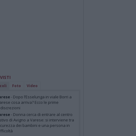
 VISTI
coli
Foto
Video
arese
- Dopo l’Esselunga in viale Borri a
arese cosa arriva? Ecco le prime
ndiscrezioni
arese
- Donna cerca di entrare al centro
stivo di Avigno a Varese: si interviene tra
icurezza dei bambini e una persona in
ifficoltà