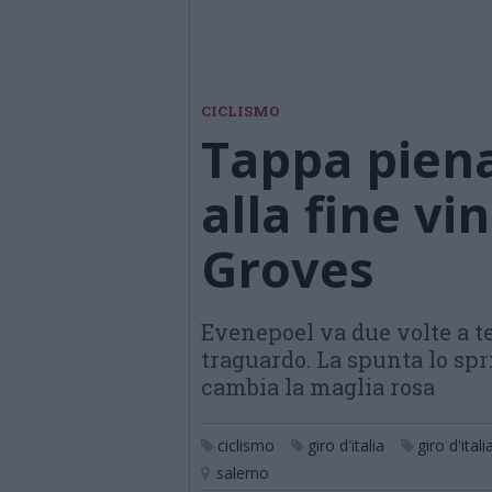
CICLISMO
Tappa piena
alla fine vi
Groves
Evenepoel va due volte a t
traguardo. La spunta lo spr
cambia la maglia rosa
ciclismo
giro d'italia
giro d'ital
salerno