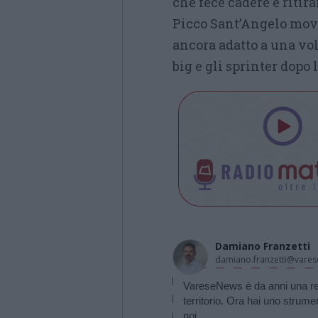
che fece cadere e ritira
Picco Sant’Angelo movi
ancora adatto a una vo
big e gli sprinter dopo 
Damiano Franzetti
damiano.franzetti@vares
VareseNews è da anni una realt
territorio. Ora hai uno strume
noi.