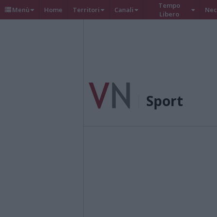
Tempo
Menù
Home
Territori
Canali
Nec
Libero
Sport