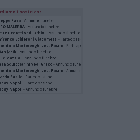
rdiamo i nostri cari
seppe Fava
- Annuncio funebre
TRO MALERBA
- Annuncio funebre
tte Pedotti ved. Urbini
- Annuncio funebre
nfranco Schieroni Giacometti
- Partecipazione
mentina Martinenghi ved. Pasini
- Partecipazione
ian Jasik
- Annuncio funebre
lle Mazzini
- Annuncio funebre
sa Squicciarini ved. Greco
- Annuncio funebre
mentina Martinenghi ved. Pasini
- Annuncio funebre
cardo Basile
- Partecipazione
hony Napoli
- Partecipazione
hony Napoli
- Annuncio funebre