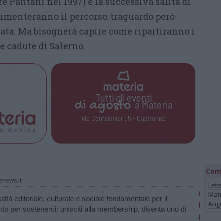
re Pantani nel 1997) e la successiva salita di
menteranno il percorso: traguardo però
lata. Ma bisognerà capire come ripartiranno i
le cadute di Salerno.
Tutti gli eventi
di
agosto
a Materia
Via Confalonieri, 5 - Castronno
Com
enews.it
Lett
Mat
à editoriale, culturale e sociale fondamentale per il 
Augu
nto per sostenerci: unisciti alla membership, diventa uno di 