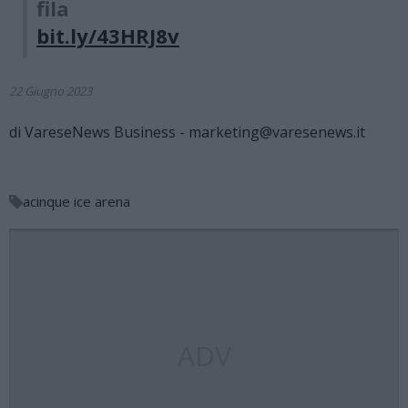
fila
bit.ly/43HRJ8v
22 Giugno 2023
di
VareseNews Business - marketing@varesenews.it
acinque ice arena
ADV