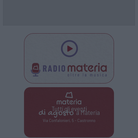
Tutti gli eventi
di
agosto
a Materia
Via Confalonieri, 5 - Castronno