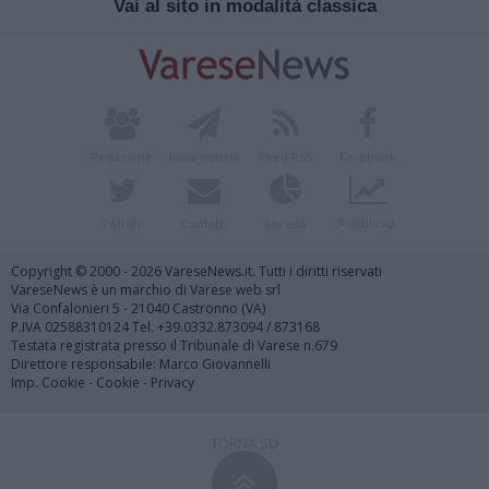
Vai al sito in modalità classica
Redazione
Invia notizia
Feed RSS
Facebook
Twitter
Contatti
Società
Pubblicità
Copyright © 2000 - 2026 VareseNews.it. Tutti i diritti riservati
VareseNews è un marchio di Varese web srl
Via Confalonieri 5 - 21040 Castronno (VA)
P.IVA 02588310124 Tel. +39.0332.873094 / 873168
Testata registrata presso il Tribunale di Varese n.679
Direttore responsabile: Marco Giovannelli
Imp. Cookie
-
Cookie
-
Privacy
TORNA SU