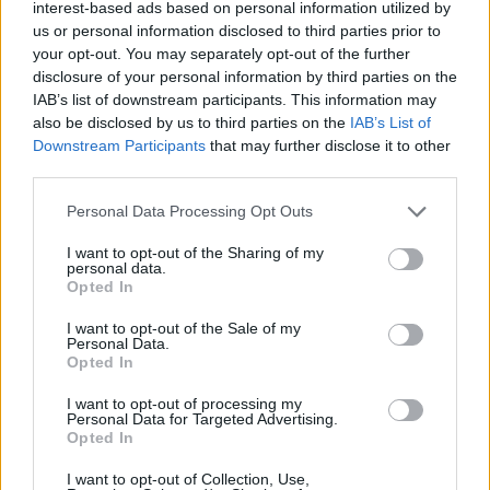
interest-based ads based on personal information utilized by
us or personal information disclosed to third parties prior to
telefonare al numero +39 338 222 90 23
your opt-out. You may separately opt-out of the further
disclosure of your personal information by third parties on the
IAB’s list of downstream participants. This information may
also be disclosed by us to third parties on the
IAB’s List of
Downstream Participants
that may further disclose it to other
third parties.
Personal Data Processing Opt Outs
I want to opt-out of the Sharing of my
personal data.
Opted In
I want to opt-out of the Sale of my
Tutti gli eventi
Personal Data.
di
agosto
a Materia
Opted In
Via Confalonieri, 5 - Castronno
I want to opt-out of processing my
Personal Data for Targeted Advertising.
Opted In
Redazione VareseNews
I want to opt-out of Collection, Use,