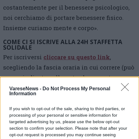
costantemente per il benessere psicologico,
noi cerchiamo di portare benessere fisico.
Insieme curiamo mente e corpo».
COME CI SI ISCRIVE ALLA 24H STAFFETTA
SOLIDALE
Per iscriversi
cliccare su questo link
,
scegliendo la fascia oraria in cui correre (può
essere indicata nelle note al momento
dell’iscrizione) Per partecipare, è richiesta
VareseNews -
Do Not Process My Personal
Information
una donazione minima di 10€ a sostegno del
progetto “Tutti in piedi sul Divano”. L’evento
If you wish to opt-out of the sale, sharing to third parties, or
processing of your personal or sensitive information for
è realizzato con il Patrocinio del Comune di
targeted advertising by us, please use the below opt-out
Varese. Per info: scrivere a
section to confirm your selection. Please note that after your
opt-out request is processed you may continue seeing
comunicazione@gulliver-va.it oppure