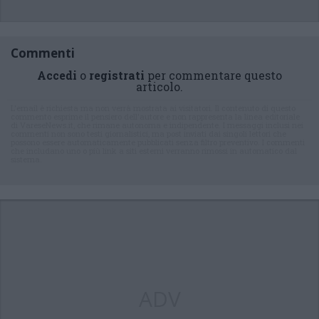
Commenti
Accedi
o
registrati
per commentare questo
articolo.
L'email è richiesta ma non verrà mostrata ai visitatori. Il contenuto di questo
commento esprime il pensiero dell'autore e non rappresenta la linea editoriale
di VareseNews.it, che rimane autonoma e indipendente. I messaggi inclusi nei
commenti non sono testi giornalistici, ma post inviati dai singoli lettori che
possono essere automaticamente pubblicati senza filtro preventivo. I commenti
che includano uno o più link a siti esterni verranno rimossi in automatico dal
sistema.
ADV