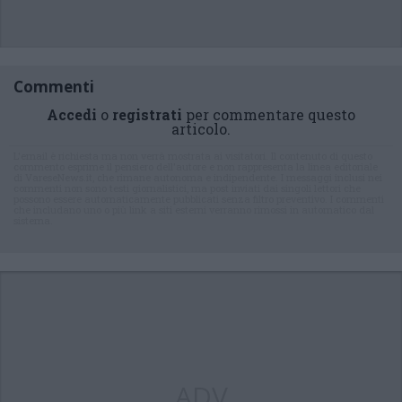
Commenti
Accedi
o
registrati
per commentare questo
articolo.
L'email è richiesta ma non verrà mostrata ai visitatori. Il contenuto di questo
commento esprime il pensiero dell'autore e non rappresenta la linea editoriale
di VareseNews.it, che rimane autonoma e indipendente. I messaggi inclusi nei
commenti non sono testi giornalistici, ma post inviati dai singoli lettori che
possono essere automaticamente pubblicati senza filtro preventivo. I commenti
che includano uno o più link a siti esterni verranno rimossi in automatico dal
sistema.
ADV