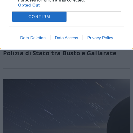
Purposes for which it was collected.
Opted Out
CONFIRM
BUSTO ARSIZIO/GALLARATE
Data Deletion
Data Access
Privacy Policy
Sicurezza urbana, maxi controlli della
Polizia di Stato tra Busto e Gallarate