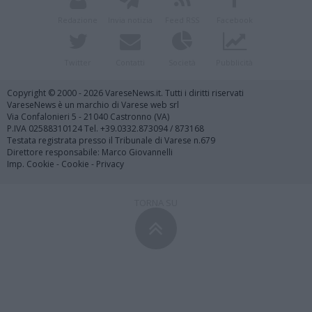
Redazione
Invia notizia
Feed RSS
Facebook
Twitter
Contatti
Società
Pubblicità
Copyright © 2000 - 2026 VareseNews.it. Tutti i diritti riservati
VareseNews è un marchio di Varese web srl
Via Confalonieri 5 - 21040 Castronno (VA)
P.IVA 02588310124 Tel. +39.0332.873094 / 873168
Testata registrata presso il Tribunale di Varese n.679
Direttore responsabile: Marco Giovannelli
Imp. Cookie
-
Cookie
-
Privacy
TORNA SU