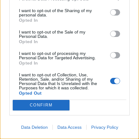
I want to opt-out of the Sharing of my
personal data.
Opted In
I want to opt-out of the Sale of my
Personal Data.
Opted In
CASTELLO CABIAGLIO
I want to opt-out of processing my
A Castello Cabiaglio dai Castanicoltori
Personal Data for Targeted Advertising.
nasce un laboratorio alimentare per
Opted In
valorizzare i frutti del bosco
I want to opt-out of Collection, Use,
Retention, Sale, and/or Sharing of my
Personal Data that Is Unrelated with the
Purposes for which it was collected.
Opted Out
CONFIRM
Data Deletion
Data Access
Privacy Policy