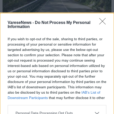
CASTELLO CABIAGLIO
VareseNews -
Do Not Process My Personal
Information
Taglio delle piante lungo la provinciale
del Campo dei Fiori: da oggi chiude per
If you wish to opt-out of the sale, sharing to third parties, or
cinque giorni un tratto della SP45 fra
processing of your personal or sensitive information for
Castello Cabiaglio e Brinzio
targeted advertising by us, please use the below opt-out
section to confirm your selection. Please note that after your
opt-out request is processed you may continue seeing
interest-based ads based on personal information utilized by
us or personal information disclosed to third parties prior to
your opt-out. You may separately opt-out of the further
disclosure of your personal information by third parties on the
IAB’s list of downstream participants. This information may
also be disclosed by us to third parties on the
IAB’s List of
Downstream Participants
that may further disclose it to other
third parties.
Personal Data Processing Opt Outs