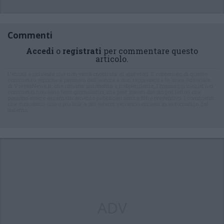
Commenti
Accedi
o
registrati
per commentare questo
articolo.
L'email è richiesta ma non verrà mostrata ai visitatori. Il contenuto di questo
commento esprime il pensiero dell'autore e non rappresenta la linea editoriale
di VareseNews.it, che rimane autonoma e indipendente. I messaggi inclusi nei
commenti non sono testi giornalistici, ma post inviati dai singoli lettori che
possono essere automaticamente pubblicati senza filtro preventivo. I commenti
che includano uno o più link a siti esterni verranno rimossi in automatico dal
sistema.
ADV