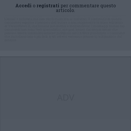
Accedi
o
registrati
per commentare questo
articolo.
L'email è richiesta ma non verrà mostrata ai visitatori. Il contenuto di questo
commento esprime il pensiero dell'autore e non rappresenta la linea editoriale
di VareseNews.it, che rimane autonoma e indipendente. I messaggi inclusi nei
commenti non sono testi giornalistici, ma post inviati dai singoli lettori che
possono essere automaticamente pubblicati senza filtro preventivo. I commenti
che includano uno o più link a siti esterni verranno rimossi in automatico dal
sistema.
ADV