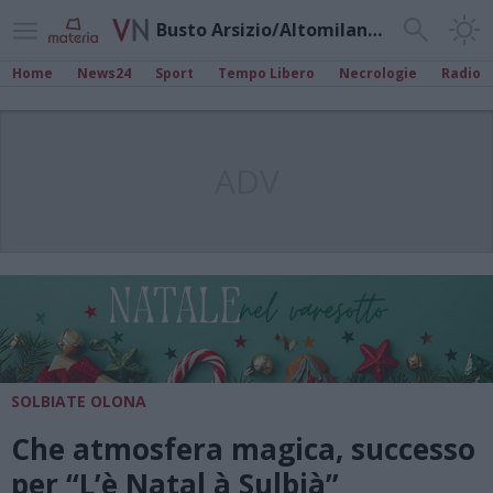
Busto Arsizio/Altomilanese
Home
News24
Sport
Tempo Libero
Necrologie
Radio
ADV
SOLBIATE OLONA
Che atmosfera magica, successo
per “L’è Natal à Sulbià”