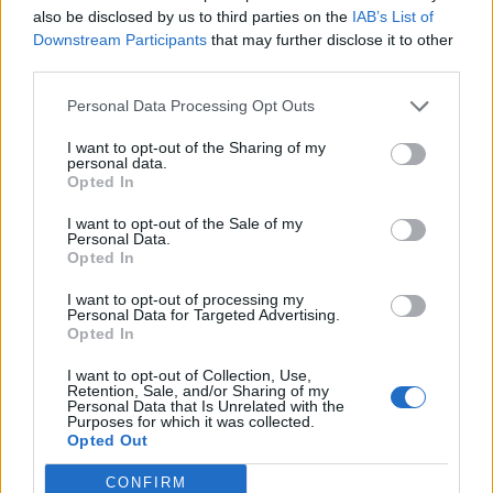
SOLBIATE OLONA
also be disclosed by us to third parties on the
IAB’s List of
Pace, libertà e democrazia: le parole
Downstream Participants
that may further disclose it to other
della Pastasciutta antifascista in Valle
third parties.
Olona
Personal Data Processing Opt Outs
La Pastasciuttata antifascista 2026 in Valle Olona
I want to opt-out of the Sharing of my
personal data.
Opted In
I want to opt-out of the Sale of my
Personal Data.
Opted In
I want to opt-out of processing my
Personal Data for Targeted Advertising.
Opted In
I want to opt-out of Collection, Use,
Retention, Sale, and/or Sharing of my
Personal Data that Is Unrelated with the
Purposes for which it was collected.
Opted Out
CONFIRM