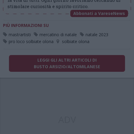
la vita di tutti. Ogni giorno lavoriamo cercando di
stimolare curiosità e spirito critico.
Abbonati a VareseNews
PIÙ INFORMAZIONI SU
mastrartisti
mercatino di natale
natale 2023
pro loco solbiate olona
solbiate olona
LEGGI GLI ALTRI ARTICOLI DI
BUSTO ARSIZIO/ALTOMILANESE
ADV