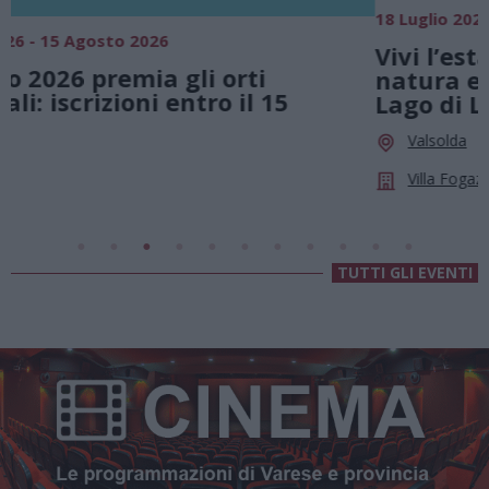
18 Luglio 2026 - 15 Agosto 2026
0
Vivi l’estate a Villa Fogazzaro Roi. Tra
natura e atmosfere senza tempo sul
Lago di Lugano
Valsolda
Villa Fogazzaro Roi
TUTTI GLI EVENTI