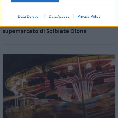
Data Deletion
Data Access
Privacy Policy
BUSTO ARSIZIO
Paolo Orrigoni assolto per la vicenda del
supemercato di Solbiate Olona