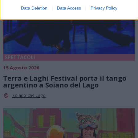
Data Deletion
Data Access
Privacy Policy
SPETTACOLI
15 Agosto 2026
Terra e Laghi Festival porta il tango
argentino a Soiano del Lago
Soiano Del Lago