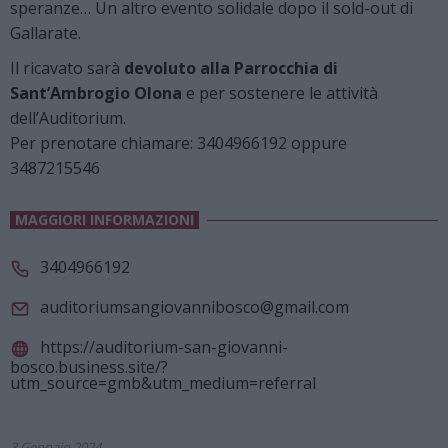
speranze… Un altro evento solidale dopo il sold-out di
Gallarate.
Il ricavato sarà
devoluto alla Parrocchia di
Sant’Ambrogio Olona
e per sostenere le attività
dell’Auditorium.
Per prenotare chiamare: 3404966192 oppure
3487215546
MAGGIORI INFORMAZIONI
3404966192
auditoriumsangiovannibosco@gmail.com
https://auditorium-san-giovanni-
bosco.business.site/?
utm_source=gmb&utm_medium=referral
3 Gennaio 2024