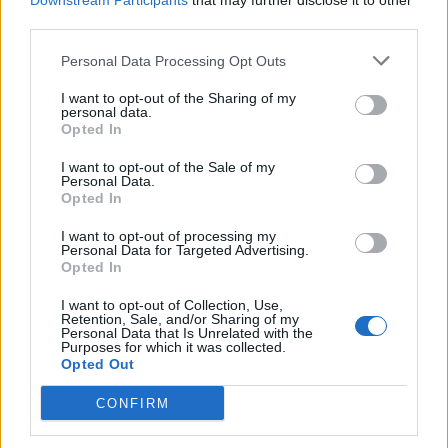
Downstream Participants
that may further disclose it to other
third parties.
Personal Data Processing Opt Outs
I want to opt-out of the Sharing of my
personal data.
SPETTACOLI
Opted In
15 Agosto 2026
I want to opt-out of the Sale of my
Personal Data.
Con Terra e Laghi a Lavena Ponte
Opted In
Tresa la Festa dei Colori
I want to opt-out of processing my
Lavena Ponte Tresa
Personal Data for Targeted Advertising.
Opted In
Area Feste Lavena Ponte Tresa
I want to opt-out of Collection, Use,
Retention, Sale, and/or Sharing of my
Personal Data that Is Unrelated with the
Purposes for which it was collected.
Opted Out
CONFIRM