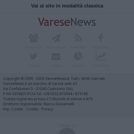
Vai al sito in modalità classica
Redazione
Invia notizia
Feed RSS
Facebook
Twitter
Contatti
Società
Pubblicità
Copyright © 2000 - 2026 VareseNews.it. Tutti i diritti riservati
VareseNews è un marchio di Varese web srl
Via Confalonieri 5 - 21040 Castronno (VA)
P.IVA 02588310124 Tel. +39.0332.873094 / 873168
Testata registrata presso il Tribunale di Varese n.679
Direttore responsabile: Marco Giovannelli
Imp. Cookie
-
Cookie
-
Privacy
TORNA SU