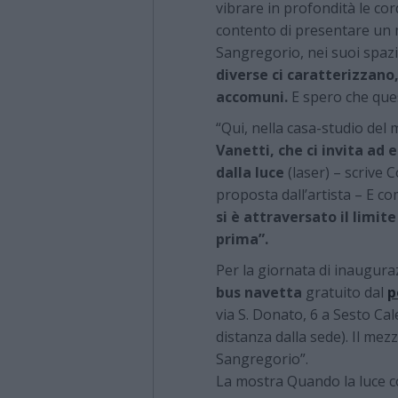
vibrare in profondità le cor
contento di presentare un m
Sangregorio, nei suoi spaz
diverse ci caratterizzano, 
accomuni.
E spero che ques
“Qui, nella casa-studio del 
Vanetti, che ci invita ad 
dalla luce
(laser) – scrive 
proposta dall’artista – E co
si è attraversato il limite
prima”.
Per la giornata di inaugur
bus navetta
gratuito dal
p
via S. Donato, 6 a Sesto Cal
distanza dalla sede). Il mez
Sangregorio”.
La mostra Quando la luce c