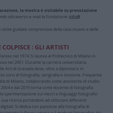
urazione, la mostra è visitabile su prenotazione
ando attraverso e-mail la fondazione:
info@
e visite guidate comprensive della casa museo e delle
COLPISCE : GLI ARTISTI
arese nel 1974. Si laurea al Politecnico di Milano in
iva nel 2001. Durante la carriera universitaria
le Arti di Granada dove, oltre a diplomarsi in
so corsi di fotografia, serigrafia e incisione. Frequenta
grafia di Milano, collaborando come assistente di studio.
l 2004 e dal 2019 torna come docente di fotografia
 la sperimentazione sui mezzi e linguaggi fotografici
sua ricerca portandolo ad utilizzare differenti
igitali. Si dedica con passione alla fotografia di
ipalmente la figura umana e il medium fotografico. Ha