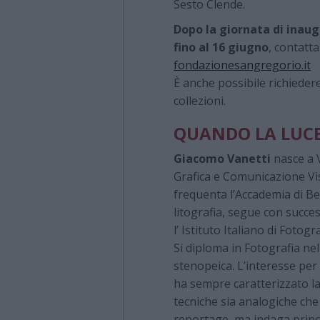
Sesto Clende.
Dopo la giornata di inaug
fino al 16 giugno
, contatt
fondazionesangregorio.it
È anche possibile richieder
collezioni.
QUANDO LA LUCE 
Giacomo Vanetti
nasce a V
Grafica e Comunicazione Vis
frequenta l’Accademia di Bel
litografia, segue con succes
l’ Istituto Italiano di Foto
Si diploma in Fotografia ne
stenopeica. L’interesse per
ha sempre caratterizzato la 
tecniche sia analogiche che d
reportage, ma indaga princ