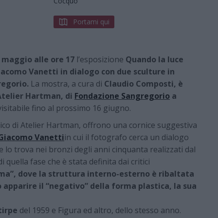
Cocquo
Portami qui
 maggio alle ore 17
l’esposizione
Quando la luce
Giacomo Vanetti in dialogo con due sculture in
regorio.
La mostra, a cura di
Claudio Composti, è
’Atelier Hartman,
di
Fondazione Sangregorio
a
visitabile fino al prossimo 16 giugno.
rdico di Atelier Hartman, offrono una cornice suggestiva
Giacomo Vanetti
in cui il fotografo cerca un dialogo
 lo trova nei bronzi degli anni cinquanta realizzati dal
quella fase che è stata definita dai critici
a”, dove la struttura interno-esterno è ribaltata
apparire il “negativo” della forma plastica, la sua
tirpe
del 1959 e Figura ed altro, dello stesso anno.