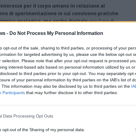
l’interesse per il corpo umano in relazione al
no di sperimentazione in cui convivono pratiche
chimico analogica, ma anche digitale
con l’uso di
i e raffinati. «I soggetti inglobano quell’assenza-
ws -
Do Not Process My Personal Information
temporanea che rappresenta il cuore della ricerca
tore Composti.
to opt-out of the sale, sharing to third parties, or processing of your per
e in bianco e nero, tutte tratte dal progetto dal titolo
formation for targeted advertising by us, please use the below opt-out s
etti propone anche
un’esperienza installativa con
r selection. Please note that after your opt-out request is processed y
ta dal trio italo svizzero
Niton
che prevede l’uso di
eing interest-based ads based on personal information utilized by us or
disclosed to third parties prior to your opt-out. You may separately opt-
losure of your personal information by third parties on the IAB’s list of
. This information may also be disclosed by us to third parties on the
IA
Participants
that may further disclose it to other third parties.
l Data Processing Opt Outs
o opt-out of the Sharing of my personal data.