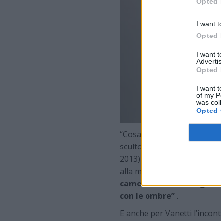
Opted 
I want t
Opted 
I want 
Advertis
Opted 
I want t
of my P
was col
Opted 
“Cosa unisce, in un dialog
scultore, distanti non sol
2013) e Giacomo Vanetti, cl
alla mostra – L’uso della lu
camera oscura, così gioca
con le ombre”
.
E anche per Vanetti l’incon