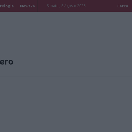
rologie
News24
Sabato , 8 Agosto 2026
Cerca
ero