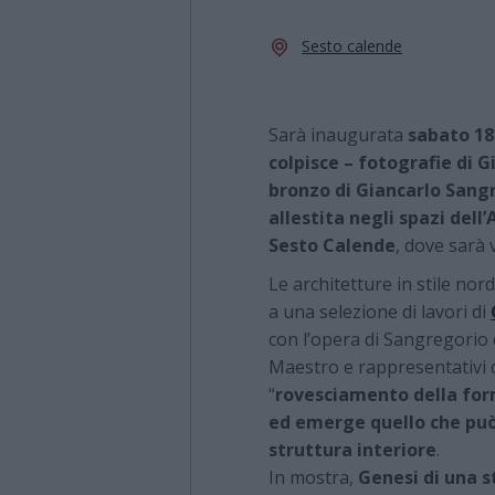
Sesto calende
Sarà inaugurata
sabato 18
colpisce – fotografie di 
bronzo di Giancarlo Sang
allestita negli spazi dell
Sesto Calende
, dove sarà 
Le architetture in stile no
a una selezione di lavori di
con l’opera di Sangregorio e
Maestro e rappresentativi di 
“
rovesciamento della form
ed emerge quello che può 
struttura interiore
.
In mostra,
Genesi di una s