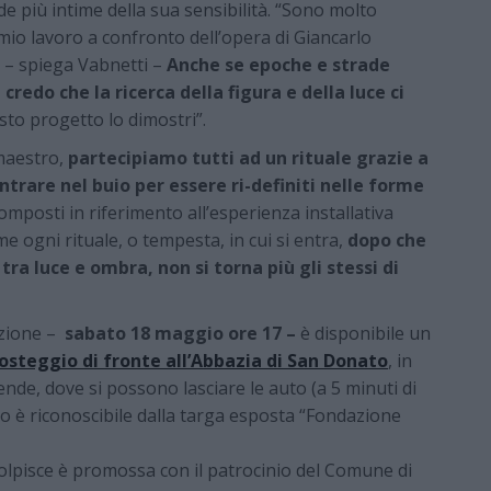
de più intime della sua sensibilità. “Sono molto
io lavoro a confronto dell’opera di Giancarlo
i – spiega Vabnetti –
Anche se epoche e strade
credo che la ricerca della figura e della luce ci
to progetto lo dimostri”.
maestro,
partecipiamo tutti ad un rituale grazie a
entrare nel buio per essere ri-definiti nelle forme
Composti in riferimento all’esperienza installativa
me ogni rituale, o tempesta, in cui si entra,
dopo che
 tra luce e ombra, non si torna più gli stessi di
azione –
sabato 18 maggio ore 17 –
è disponibile un
osteggio di fronte all’Abbazia di San Donato
, in
ende, dove si possono lasciare le auto (a 5 minuti di
zo è riconoscibile dalla targa esposta “Fondazione
olpisce è promossa con il patrocinio del Comune di