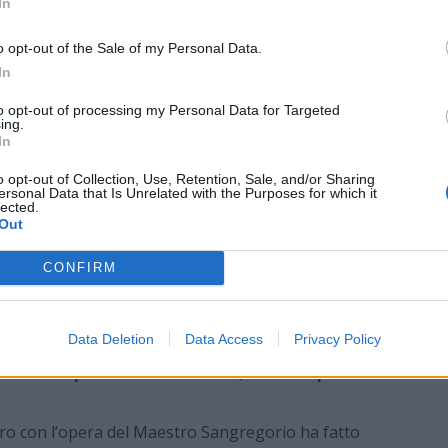
In
o opt-out of the Sale of my Personal Data.
In
to opt-out of processing my Personal Data for Targeted
ing.
In
o opt-out of Collection, Use, Retention, Sale, and/or Sharing
ersonal Data that Is Unrelated with the Purposes for which it
lected.
Out
CONFIRM
o apparentemente azzardato, un fotografo ed uno
o per generazione, come Giancarlo Sangregorio (1925 –
asse 1974? – chiede Composti nel testo intreoduttivo
Data Deletion
Data Access
Privacy Policy
ce.
Come il fascio luminoso rivela le immagini in
 con le superfici delle sculture, creando profondità
tro con l’opera del Maestro Sangregorio ha fatto