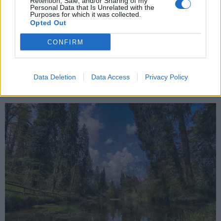
Retention, Sale, and/or Sharing of my
Personal Data that Is Unrelated with the
Purposes for which it was collected.
EMERGENZA CALDO
Opted Out
Rifugi climatici, cosa sono e perché
CONFIRM
diventano indispensabili nelle città
sempre più calde
Data Deletion
Data Access
Privacy Policy