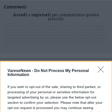
Commenti
Accedi
o
registrati
per commentare questo
articolo.
L'email è richiesta ma non verrà mostrata ai visitatori. Il contenuto di questo
commento esprime il pensiero dell'autore e non rappresenta la linea editoriale
di VareseNews.it, che rimane autonoma e indipendente. I messaggi inclusi nei
commenti non sono testi giornalistici, ma post inviati dai singoli lettori che
possono essere automaticamente pubblicati senza filtro preventivo. I commenti
che includano uno o più link a siti esterni verranno rimossi in automatico dal
sistema.
VareseNews -
Do Not Process My Personal
Information
If you wish to opt-out of the sale, sharing to third parties, or
ADV
processing of your personal or sensitive information for
targeted advertising by us, please use the below opt-out
section to confirm your selection. Please note that after your
opt-out request is processed you may continue seeing