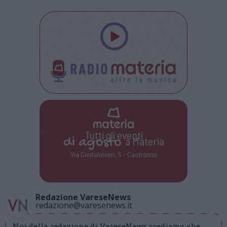
Tutti gli eventi
di
agosto
a Materia
Via Confalonieri, 5 - Castronno
Redazione VareseNews
redazione@varesenews.it
Noi della redazione di VareseNews crediamo che