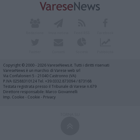
Redazione
Invia notizia
Feed RSS
Facebook
Twitter
Contatti
Società
Pubblicità
Copyright © 2000 - 2026 VareseNews.it. Tutti i diritti riservati
VareseNews è un marchio di Varese web srl
Via Confalonieri 5 - 21040 Castronno (VA)
P.IVA 02588310124 Tel. +39.0332.873094 / 873168
Testata registrata presso il Tribunale di Varese n.679
Direttore responsabile: Marco Giovannelli
Imp. Cookie
-
Cookie
-
Privacy
TORNA SU