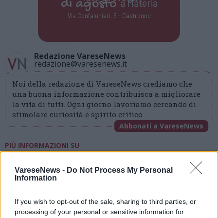
di
agosto
a Materia
Via Confalonieri, 5 - Castronno
Redazione VareseNews
redazione@varesenews.it
Noi della redazione di VareseNews crediamo che
una buona informazione contribuisca a migliorare
la vita di tutti. Ogni giorno lavoriamo cercando di
stimolare curiosità e spirito critico.
Abbonati a VareseNews
PIÙ INFORMAZIONI SU
confservizi lombardia
varese
VareseNews -
Do Not Process My Personal
Information
LEGGI GLI ALTRI ARTICOLI DI
ECONOMIA
If you wish to opt-out of the sale, sharing to third parties, or
processing of your personal or sensitive information for