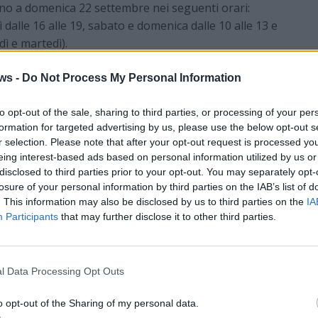
ino a domenica 22 settembre nei seguenti orari:
 dalle 16 alle 19, sabato e domenica dalle 10 alle 13 e
dì e martedì).
ws -
Do Not Process My Personal Information
ORGANIZZATO DA
to opt-out of the sale, sharing to third parties, or processing of your per
formation for targeted advertising by us, please use the below opt-out s
zio@gmail.com
Galleria Boragno
r selection. Please note that after your opt-out request is processed y
eing interest-based ads based on personal information utilized by us or
Busto Arsizio
disclosed to third parties prior to your opt-out. You may separately opt-
eriaboragno/
losure of your personal information by third parties on the IAB’s list of
. This information may also be disclosed by us to third parties on the
IA
Participants
that may further disclose it to other third parties.
4 Settembre 2024
l Data Processing Opt Outs
o opt-out of the Sharing of my personal data.