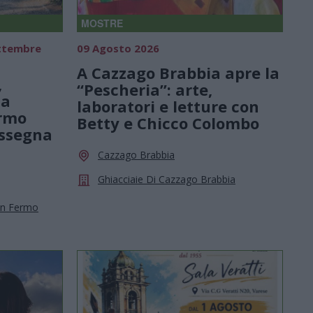
MOSTRE
ettembre
09 Agosto 2026
A Cazzago Brabbia apre la
,
“Pescheria”: arte,
 a
laboratori e letture con
ermo
Betty e Chicco Colombo
assegna
Cazzago Brabbia
Ghiacciaie Di Cazzago Brabbia
an Fermo