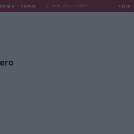
rologie
News24
Giovedi , 6 Agosto 2026
Cerca
ero