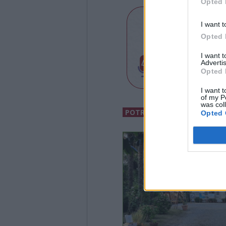
Opted 
I want t
Opted 
I want 
Advertis
Opted 
I want t
of my P
was col
POTREBBERO INTERESSARTI
Opted 