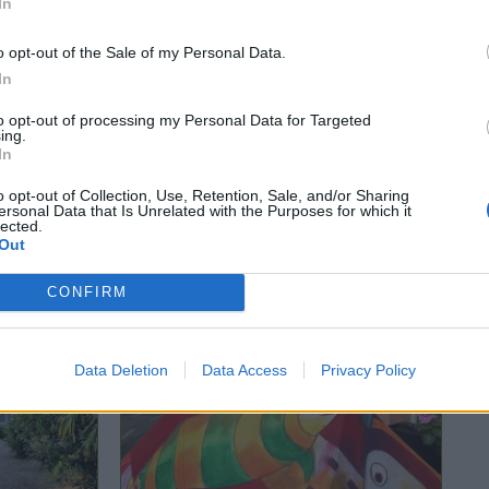
In
o opt-out of the Sale of my Personal Data.
In
Tutti gli eventi
di
agosto
a Materia
to opt-out of processing my Personal Data for Targeted
ing.
Via Confalonieri, 5 - Castronno
In
o opt-out of Collection, Use, Retention, Sale, and/or Sharing
ersonal Data that Is Unrelated with the Purposes for which it
lected.
 ANCHE
Out
CONFIRM
Data Deletion
Data Access
Privacy Policy