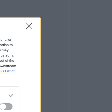
sonal or
ection to
ou may
 personal
out of the
 downstream
B’s List of