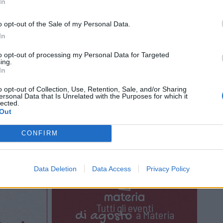
In
Galleria Boragno
o opt-out of the Sale of my Personal Data.
In
Busto Arsizio
zio@gmail.com
to opt-out of processing my Personal Data for Targeted
ing.
In
eriaboragno/
o opt-out of Collection, Use, Retention, Sale, and/or Sharing
ersonal Data that Is Unrelated with the Purposes for which it
lected.
11 Dicembre 2024
Out
CONFIRM
Data Deletion
Data Access
Privacy Policy
Tutti gli eventi
di
agosto
a Materia