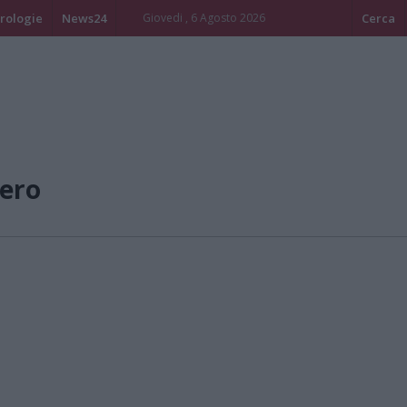
rologie
News24
Giovedi , 6 Agosto 2026
Cerca
ero