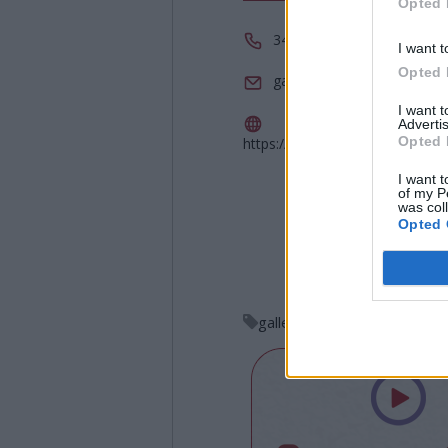
Opted 
3404233019
I want t
Opted 
galleriaboragno.bustoarsi
I want 
Advertis
Opted 
https://www.facebook.com/gall
I want t
of my P
was col
Opted 
galleria boragno