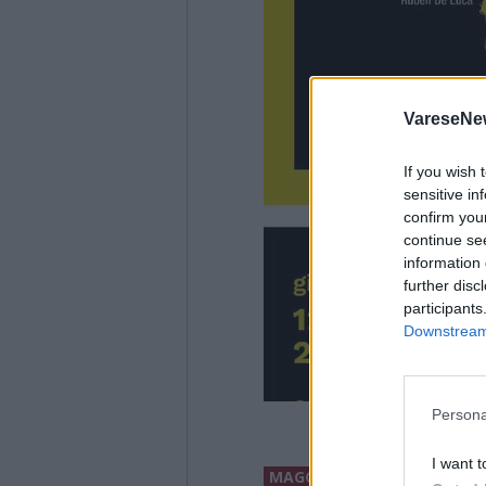
VareseNe
If you wish 
sensitive in
confirm you
continue se
information 
further disc
participants
Downstream 
Persona
I want t
MAGGIORI INFORMAZIONI