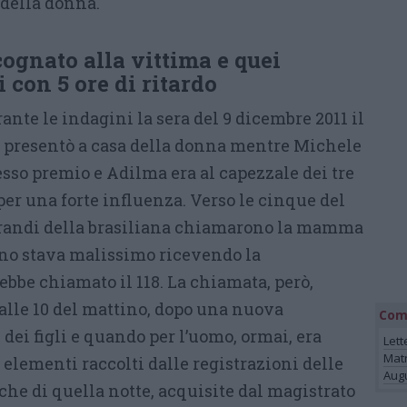
 della donna.
 cognato alla vittima e quei
 con 5 ore di ritardo
nte le indagini la sera del 9 dicembre 2011 il
si presentò a casa della donna mentre Michele
sso premio e Adilma era al capezzale dei tre
er una forte influenza. Verso le cinque del
i grandi della brasiliana chiamarono la mamma
gno stava malissimo ricevendo la
bbe chiamato il 118. La chiamata, però,
o alle 10 del mattino, dopo una nuova
Com
 dei figli e quando per l’uomo, ormai, era
Lett
Mat
di elementi raccolti dalle registrazioni delle
Augu
he di quella notte, acquisite dal magistrato