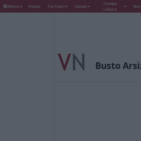
Tempo
Menù
Home
Territori
Canali
Nec
Libero
Busto Arsi