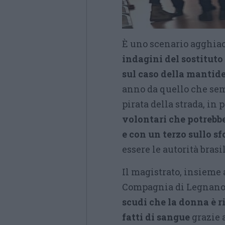
È uno scenario agghiac
indagini del sostituto
sul caso della mantid
anno da quello che sem
pirata della strada, in
volontari che potrebb
e con un terzo sullo s
essere le autorità brasi
Il magistrato, insieme a
Compagnia di Legnano, 
scudi che la donna è ri
fatti di sangue
grazie 