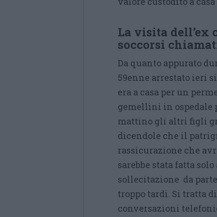
valore custodito a casa
La visita dell’ex
soccorsi chiamati
Da quanto appurato dura
59enne arrestato ieri 
era a casa per un perme
gemellini in ospedale p
mattino gli altri figl
dicendole che il patri
rassicurazione che avre
sarebbe stata fatta sol
sollecitazione da parte
troppo tardi. Si tratta 
conversazioni telefonic