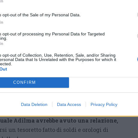
In
di aver ucciso anche
Michele
Della Malva,
padre dei tre
o opt-out of the Sale of my Personal Data.
In
gemelli oggi adolescenti,
insieme all’ex cognato di
to opt-out of processing my Personal Data for Targeted
ing.
quest’ultimo facendogli ingerire
In
un sacchetto contenente cocaina.
o opt-out of Collection, Use, Retention, Sale, and/or Sharing
ersonal Data that Is Unrelated with the Purposes for which it
lected.
Da quanto trapelato dietro la
Out
morte del pregiudicato pugliese,
 Adilma Pereira Carneiro dopo una notte di
CONFIRM
movente sia passionale che economico che poi
che ha contraddistinto le azioni della donna.
Data Deletion
Data Access
Privacy Policy
ato ucciso dall’ex cognato (fratello della
 quale Adilma avrebbe avuto una relazione,
rsi un tesoretto fatto di soldi e orologi di