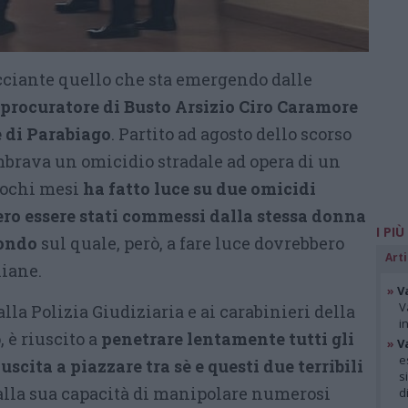
ciante quello che sta emergendo dalle
 procuratore di Busto Arsizio Ciro Caramore
e di Parabiago
. Partito ad agosto dello scorso
brava un omicidio stradale ad opera di un
 pochi mesi
ha fatto luce su due omicidi
ero essere stati commessi dalla stessa donna
I PIÙ
fondo
sul quale, però, a fare luce dovrebbero
Arti
liane.
»
V
V
lla Polizia Giudiziaria e ai carabinieri della
i
è riuscito a
penetrare lentamente tutti gli
»
V
e
uscita a piazzare tra sè e questi due terribili
s
alla sua capacità di manipolare numerosi
d