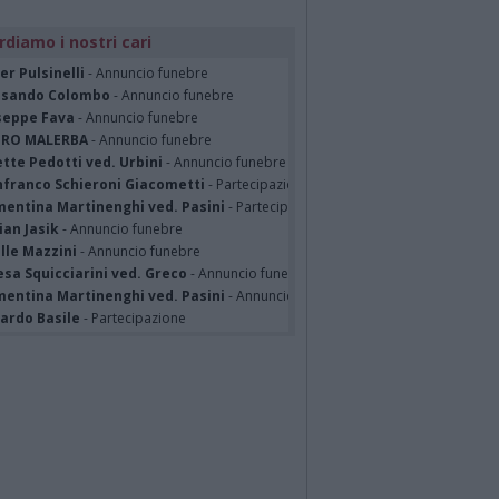
rdiamo i nostri cari
er Pulsinelli
- Annuncio funebre
ssando Colombo
- Annuncio funebre
seppe Fava
- Annuncio funebre
TRO MALERBA
- Annuncio funebre
tte Pedotti ved. Urbini
- Annuncio funebre
nfranco Schieroni Giacometti
- Partecipazione
mentina Martinenghi ved. Pasini
- Partecipazione
ian Jasik
- Annuncio funebre
lle Mazzini
- Annuncio funebre
sa Squicciarini ved. Greco
- Annuncio funebre
mentina Martinenghi ved. Pasini
- Annuncio funebre
cardo Basile
- Partecipazione