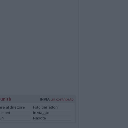
unità
INVIA
un contributo
ere al direttore
Foto dei lettori
rimoni
In viaggio
ri
Nascite