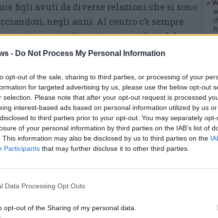
»
V
uoi figli avuti da diverse relazioni che si sono
a
cciandosi, negli anni. Al centro c’è sempre
c
f
se e conti correnti di uomini ammaliati dal suo
»
T
d
cerca di nuove fonti per finanziare il
ws -
Do Not Process My Personal Information
s
pria famiglia e le iniziative dei sacerdoti
»
Ed
m
to opt-out of the sale, sharing to third parties, or processing of your per
.
formation for targeted advertising by us, please use the below opt-out s
r selection. Please note that after your opt-out request is processed y
to di un
pregiudicato 59enne residente a
GAL
eing interest-based ads based on personal information utilized by us or
di Quarto Oggiaro, implicato nella morte del
disclosed to third parties prior to your opt-out. You may separately opt-
losure of your personal information by third parties on the IAB’s list of
lma Pereira Carneiro,
la 49enne brasiliana
. This information may also be disclosed by us to third parties on the
IA
micidio dell’ultimo compagno insieme ad altre
Participants
that may further disclose it to other third parties.
mini di Parabiago, che avrebbero collaborato
iario nei confronti di Fabio Ravasio, mite
l Data Processing Opt Outs
ni.
o opt-out of the Sharing of my personal data.
La donna, infatti, ora è accusata