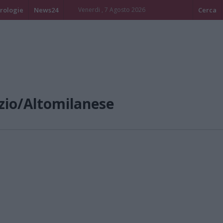
rologie
News24
Venerdi , 7 Agosto 2026
Cerca
zio/Altomilanese