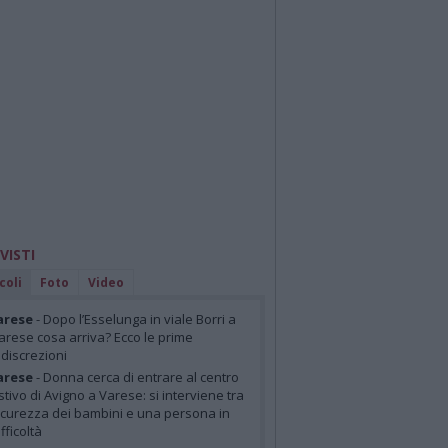
 VISTI
coli
Foto
Video
arese
- Dopo l’Esselunga in viale Borri a
arese cosa arriva? Ecco le prime
ndiscrezioni
arese
- Donna cerca di entrare al centro
stivo di Avigno a Varese: si interviene tra
icurezza dei bambini e una persona in
ifficoltà