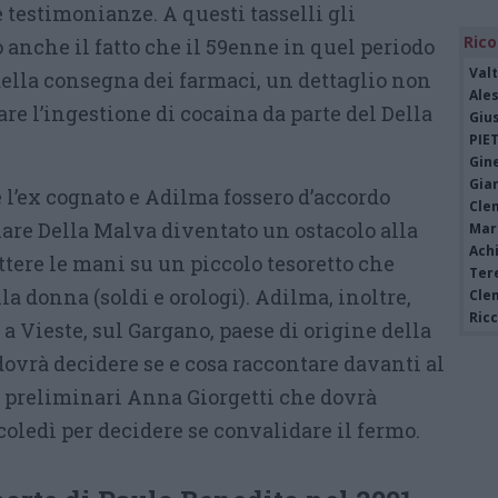
e testimonianze. A questi tasselli gli
Rico
anche il fatto che il 59enne in quel periodo
Valt
della consegna dei farmaci, un dettaglio non
Ale
are l’ingestione di cocaina da parte del Della
Giu
PIE
Gine
Gia
e l’ex cognato e Adilma fossero d’accordo
Cle
nare Della Malva diventato un ostacolo alla
Mar
Achi
ttere le mani su un piccolo tesoretto che
Tere
a donna (soldi e orologi). Adilma, inoltre,
Cle
Ric
a Vieste, sul Gargano, paese di origine della
dovrà decidere se e cosa raccontare davanti al
i preliminari Anna Giorgetti che dovrà
oledì per decidere se convalidare il fermo.