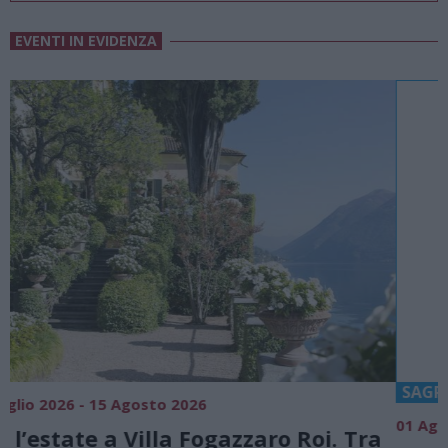
EVENTI IN EVIDENZA
SAGRE, FIERE E FESTE
01 Agosto 2026 - 23 Agosto 2026
0