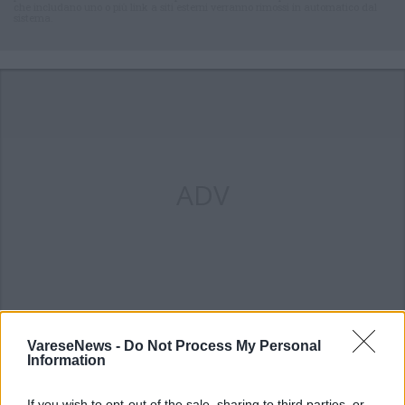
che includano uno o più link a siti esterni verranno rimossi in automatico dal
sistema.
ADV
VareseNews -
Do Not Process My Personal
Information
ALTRE NOTIZIE DI VARESE
If you wish to opt-out of the sale, sharing to third parties, or