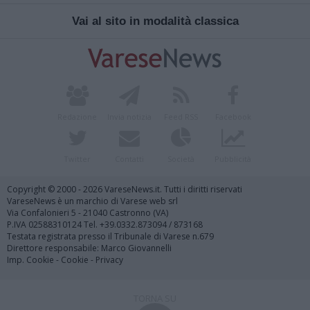
Vai al sito in modalità classica
Redazione
Invia notizia
Feed RSS
Facebook
Twitter
Contatti
Società
Pubblicità
Copyright © 2000 - 2026 VareseNews.it. Tutti i diritti riservati
VareseNews è un marchio di Varese web srl
Via Confalonieri 5 - 21040 Castronno (VA)
P.IVA 02588310124 Tel. +39.0332.873094 / 873168
Testata registrata presso il Tribunale di Varese n.679
Direttore responsabile: Marco Giovannelli
Imp. Cookie
-
Cookie
-
Privacy
TORNA SU