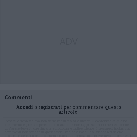
ADV
Commenti
Accedi
o
registrati
per commentare questo
articolo.
L'email è richiesta ma non verrà mostrata ai visitatori. Il contenuto di questo
commento esprime il pensiero dell'autore e non rappresenta la linea editoriale
di VareseNews.it, che rimane autonoma e indipendente. I messaggi inclusi nei
commenti non sono testi giornalistici, ma post inviati dai singoli lettori che
possono essere automaticamente pubblicati senza filtro preventivo. I commenti