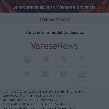
SEGNALA ERRORE
Vai al sito in modalità classica
Redazione
Invia notizia
Feed RSS
Facebook
Twitter
Contatti
Società
Pubblicità
Copyright © 2000 - 2026 VareseNews.it. Tutti i diritti riservati
VareseNews è un marchio di Varese web srl
Via Confalonieri 5 - 21040 Castronno (VA)
P.IVA 02588310124 Tel. +39.0332.873094 / 873168
Testata registrata presso il Tribunale di Varese n.679