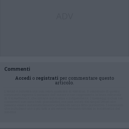
ADV
Commenti
Accedi
o
registrati
per commentare questo
articolo.
L'email è richiesta ma non verrà mostrata ai visitatori. Il contenuto di questo
commento esprime il pensiero dell'autore e non rappresenta la linea editoriale
di VareseNews.it, che rimane autonoma e indipendente. I messaggi inclusi nei
commenti non sono testi giornalistici, ma post inviati dai singoli lettori che
possono essere automaticamente pubblicati senza filtro preventivo. I commenti
che includano uno o più link a siti esterni verranno rimossi in automatico dal
sistema.