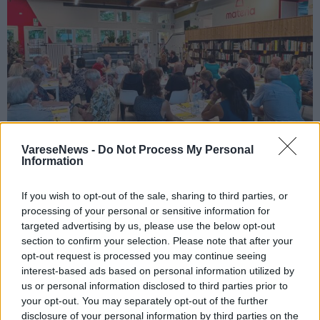
VareseNews -
Do Not Process My Personal
Information
CASTRONNO
I sapori del mondo e il profumo delle
If you wish to opt-out of the sale, sharing to third parties, or
processing of your personal or sensitive information for
pagine: ad agosto l’Aperi-Books & Food a
targeted advertising by us, please use the below opt-out
Materia vi porta in viaggio
section to confirm your selection. Please note that after your
opt-out request is processed you may continue seeing
interest-based ads based on personal information utilized by
us or personal information disclosed to third parties prior to
your opt-out. You may separately opt-out of the further
disclosure of your personal information by third parties on the