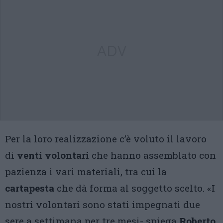
ADV
Per la loro realizzazione c’è voluto il lavoro
di
venti volontari
che hanno assemblato con
pazienza i vari materiali, tra cui la
cartapesta
che dà forma al soggetto scelto. «I
nostri volontari sono stati impegnati due
sere a settimana per tre mesi- spiega
Roberto