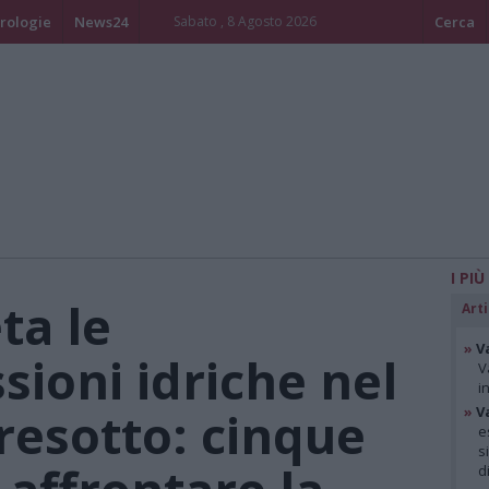
rologie
News24
Sabato , 8 Agosto 2026
Cerca
I PIÙ
ta le
Arti
»
V
sioni idriche nel
V
i
resotto: cinque
»
V
e
s
d