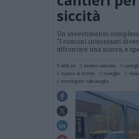
cantieri per
siccità
Un investimento complessivo
"I comuni interessati diven
affrontare una nuova, e s
Alfa srl
bedero valcuvia
cadegl
cuasso al monte
cuveglio
masc
montegrino valtravaglia