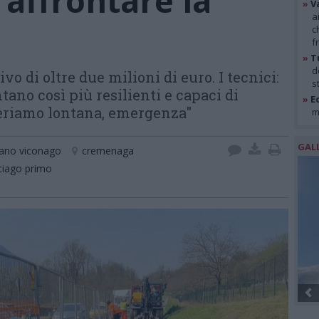
 affrontare la
»
V
a
c
f
»
T
d
 di oltre due milioni di euro. I tecnici:
s
tano così più resilienti e capaci di
»
Ed
periamo lontana, emergenza"
m
GAL
iano viconago
cremenaga
iago primo