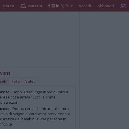
Meteo
Materia
Accedi
Abbonati
 VISTI
coli
Foto
Video
arese
- Dopo l’Esselunga in viale Borri a
arese cosa arriva? Ecco le prime
ndiscrezioni
arese
- Donna cerca di entrare al centro
stivo di Avigno a Varese: si interviene tra
icurezza dei bambini e una persona in
ifficoltà