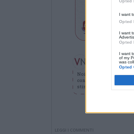
Opted 
I want t
Opted 
I want 
Advertis
Opted 
I want t
Redazione VareseN
of my P
was col
redazione@varesenews.i
Opted 
Noi della redazione di 
contribuisca a migliorare
stimolare curiosità e spir
LEGGI I COMMENTI