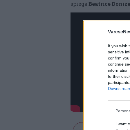
spiega
Beatrice Donize
VareseNe
If you wish 
sensitive in
confirm you
continue se
information 
further disc
participants
Downstream 
Persona
I want t