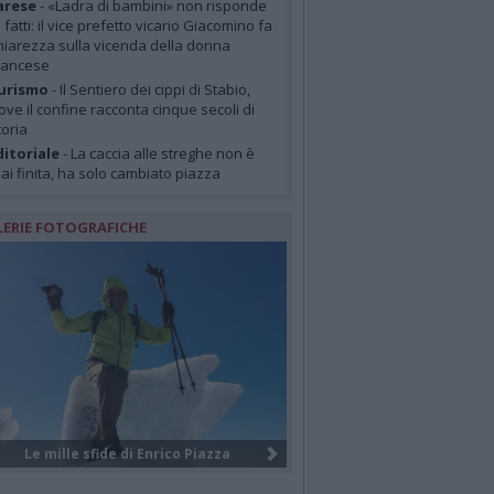
arese
- «Ladra di bambini» non risponde
i fatti: il vice prefetto vicario Giacomino fa
hiarezza sulla vicenda della donna
rancese
urismo
- Il Sentiero dei cippi di Stabio,
ove il confine racconta cinque secoli di
toria
itoriale
- La caccia alle streghe non è
ai finita, ha solo cambiato piazza
LERIE FOTOGRAFICHE
I giovani volontari internazionali ...