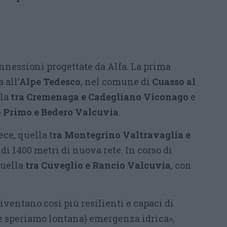
nnessioni progettate da Alfa. La prima
 all’
Alpe Tedesco
, nel comune di
Cuasso al
lla
tra Cremenaga e Cadegliano Viconago
e
 Primo e Bedero Valcuvia
.
ce, quella t
ra Montegrino Valtravaglia e
e di 1400 metri di nuova rete. In corso di
quella
tra Cuveglio e Rancio Valcuvia
, con
iventano così più resilienti e capaci di
e speriamo lontana) emergenza idrica»,