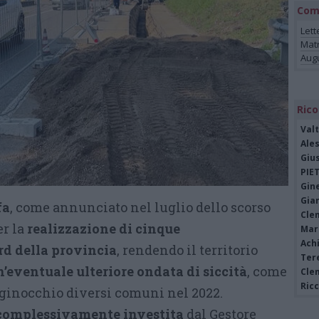
Com
Lett
Mat
Augu
Rico
Valt
Ale
Giu
PIE
Gine
Gia
fa
, come annunciato nel luglio dello scorso
Cle
er la
realizzazione di cinque
Mar
Achi
rd della provincia
, rendendo il territorio
Tere
n’eventuale ulteriore ondata di siccità
, come
Cle
Ric
 ginocchio diversi comuni nel 2022.
a complessivamente investita
dal Gestore