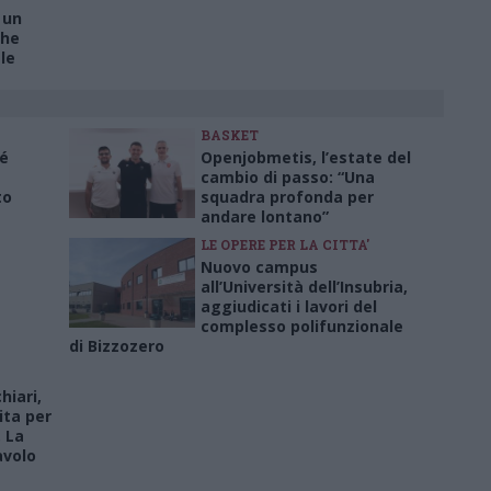
 un
che
le
BASKET
né
Openjobmetis, l’estate del
cambio di passo: “Una
to
squadra profonda per
andare lontano”
LE OPERE PER LA CITTA'
Nuovo campus
all’Università dell’Insubria,
aggiudicati i lavori del
complesso polifunzionale
di Bizzozero
iari,
ita per
. La
avolo