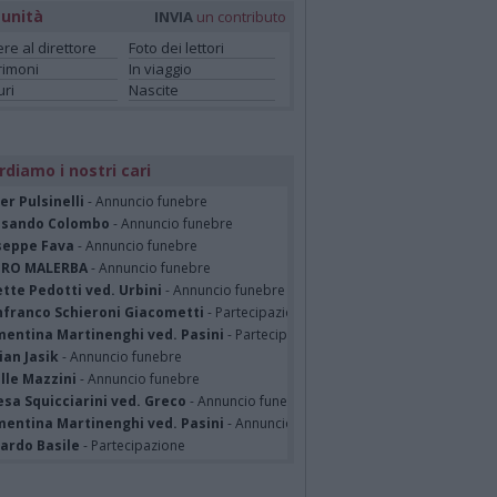
unità
INVIA
un contributo
ere al direttore
Foto dei lettori
rimoni
In viaggio
ri
Nascite
rdiamo i nostri cari
er Pulsinelli
- Annuncio funebre
ssando Colombo
- Annuncio funebre
seppe Fava
- Annuncio funebre
TRO MALERBA
- Annuncio funebre
tte Pedotti ved. Urbini
- Annuncio funebre
nfranco Schieroni Giacometti
- Partecipazione
mentina Martinenghi ved. Pasini
- Partecipazione
ian Jasik
- Annuncio funebre
lle Mazzini
- Annuncio funebre
sa Squicciarini ved. Greco
- Annuncio funebre
mentina Martinenghi ved. Pasini
- Annuncio funebre
cardo Basile
- Partecipazione