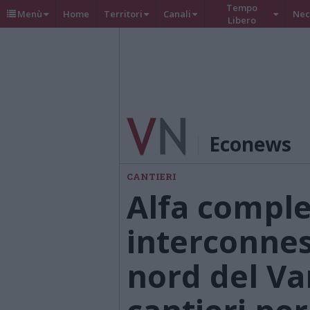
Tempo
Menù
Home
Territori
Canali
Nec
Libero
Econews
CANTIERI
Alfa comple
interconnes
nord del Va