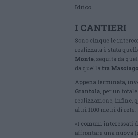
Idrico.
I CANTIERI
Sono cinque le interco
realizzata è stata quella
Monte
, seguita da que
da quella
tra Masciago
Appena terminata, inve
Grantola
, per un total
realizzazione, infine, 
altri 1100 metri di rete.
«I comuni interessati d
affrontare una nuova (