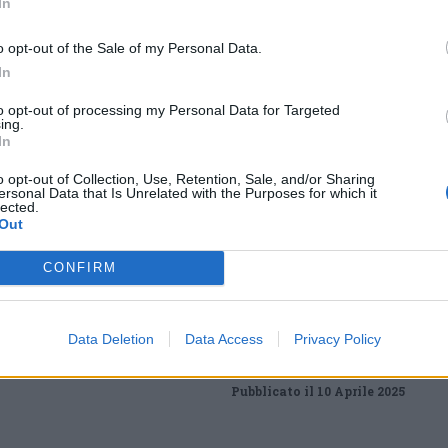
In
Tutti gli eventi
o opt-out of the Sale of my Personal Data.
di
agosto
a Materia
In
Via Confalonieri, 5 - Castronno
to opt-out of processing my Personal Data for Targeted
ing.
In
o opt-out of Collection, Use, Retention, Sale, and/or Sharing
ews
ersonal Data that Is Unrelated with the Purposes for which it
lected.
t
Out
VareseNews crediamo che una buona informazione
 la vita di tutti. Ogni giorno lavoriamo cercando di
CONFIRM
ito critico.
Abbonati a VareseNews
Data Deletion
Data Access
Privacy Policy
Pubblicato il 10 Aprile 2025