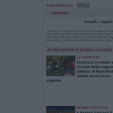
Alfa srl
TAG ARTICOLO
COMMENTI
Accedi
o
registr
L'email è richiesta ma non verrà mostrata ai visi
non rappresenta la linea editoriale di VareseNew
non sono testi giornalistici, ma post inviati dai s
preventivo. I commenti che includano uno o più li
ALTRE NOTIZIE DI BEDERO VALCUVIA
LA PROPOSTA
Sicurezza stradale s
statale della Valgan
sindaco di Marchiro
chiede un incontro
urgente
BEDERO VALCUVIA
A Bedero Valcuvia il