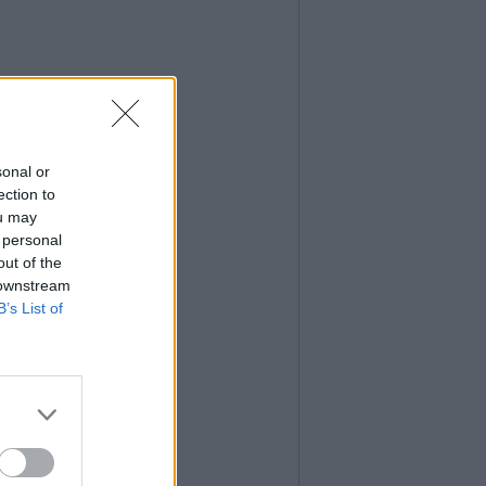
sonal or
ection to
ou may
 personal
out of the
 downstream
B’s List of