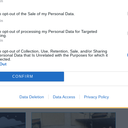
In
o opt-out of the Sale of my Personal Data.
In
to opt-out of processing my Personal Data for Targeted
hlingstì
weekend
ing.
In
o opt-out of Collection, Use, Retention, Sale, and/or Sharing
ersonal Data that Is Unrelated with the Purposes for which it
lected.
Tutti gli eventi
Out
di
agosto
a Materia
Via Confalonieri, 5 - Castronno
CONFIRM
Data Deletion
Data Access
Privacy Policy
 ANCHE