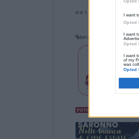
Opted 
di
d. f.
I want t
Opted 
I want 
birra
festa della birra
frü
Advertis
Opted 
I want t
of my P
was col
Opted 
POTREBBERO INTERESSARTI