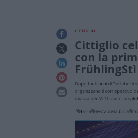
CITTIGLIO
Cittiglio c
con la prim
FrühlingStì
Dopo tanti anni di “oktoberfest
organizzano il corrispettivo de
musica dei McChicken comple
birra
festa della birra
fr