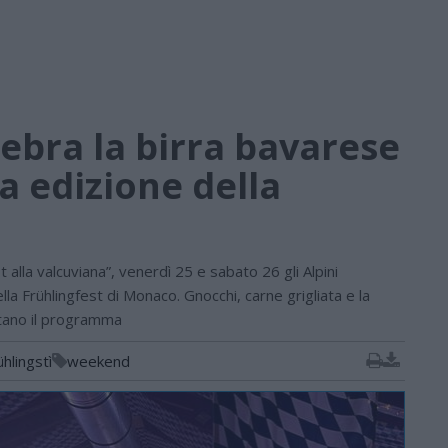
elebra la birra bavarese
a edizione della
 alla valcuviana”, venerdì 25 e sabato 26 gli Alpini
lla Frühlingfest di Monaco. Gnocchi, carne grigliata e la
tano il programma
ühlingstì
weekend