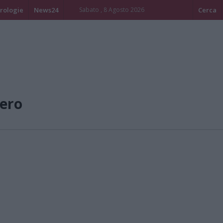
rologie
News24
Sabato , 8 Agosto 2026
Cerca
ero