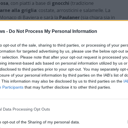
tosa
, con piatti a base di
gnocchi
(tradizione
arne alla griglia
: costate, arrosticini e salamelle. La
 Monaco di Baviera e sarà la
Paulaner
(sia chiara sia in
sei sorelle” protagoniste delle feste monacensi.
ws -
Do Not Process My Personal Information
i sarà, in entrambe le serate, la
musica dei The
che a Cittiglio è di casa e che propone un repertorio
to opt-out of the sale, sharing to third parties, or processing of your per
ni dell’oktoberfest, quelle dialettali lombarde e i
formation for targeted advertising by us, please use the below opt-out s
ionali. L’ideale per
ballare sui tavoli
come avviene
r selection. Please note that after your opt-out request is processed y
e,
la grande area che ospita i tendoni delle feste di
eing interest-based ads based on personal information utilized by us or
disclosed to third parties prior to your opt-out. You may separately opt-
tua della Bavaria.
losure of your personal information by third parties on the IAB’s list of
za problemi
anche in caso di maltempo
perché la
. This information may also be disclosed by us to third parties on the
IA
di Cittiglio è chiusa e riscaldata. Le serate inizieranno
Participants
that may further disclose it to other third parties.
organizzatori è quello di
abbigliarsi con abiti bavaresi
i tutto punto.
l Data Processing Opt Outs
o opt-out of the Sharing of my personal data.
22 Aprile 2025