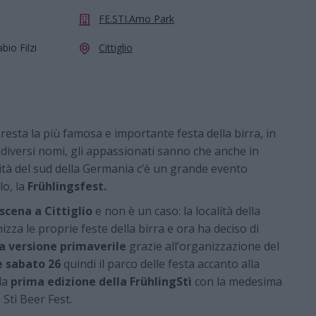
FE.STI.Amo Park
bio Filzi
Cittiglio
resta la più famosa e importante festa della birra, in
diversi nomi, gli appassionati sanno che anche in
lità del sud della Germania c’è un grande evento
lo, la
Frühlingsfest.
 scena a Cittiglio
e non è un caso: la località della
izza le proprie feste della birra e ora ha deciso di
a versione primaverile
grazie all’organizzazione del
e sabato 26
quindi il parco delle festa accanto alla
 la
prima edizione della FrühlingStì
con la medesima
 Stì Beer Fest.