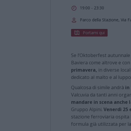
19:00 - 23:30
Parco della Stazione, Via Fa
Portami qui
Se l’Oktoberfest autunnale 
Baviera come altrove e con 
primavera,
in diverse loca
dedicato al malto e al luppo
Qualcosa di simile andrà
in
Valcuvia da tanti anni organ
mandare in scena anche l
Gruppo Alpini.
Venerdì 25 
stazione ferroviaria ospita
formula già utilizzata per la