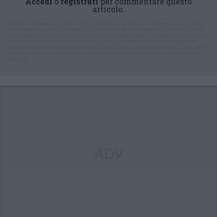
Accedi
o
registrati
per commentare questo
articolo.
L'email è richiesta ma non verrà mostrata ai visitatori. Il contenuto di questo
commento esprime il pensiero dell'autore e non rappresenta la linea editoriale
di VareseNews.it, che rimane autonoma e indipendente. I messaggi inclusi nei
commenti non sono testi giornalistici, ma post inviati dai singoli lettori che
possono essere automaticamente pubblicati senza filtro preventivo. I commenti
che includano uno o più link a siti esterni verranno rimossi in automatico dal
sistema.
ADV