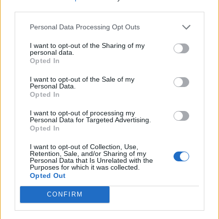
Scatta il secondo weekend da bollino
third parties.
nero: oltre 25 milioni di spostamenti
Personal Data Processing Opt Outs
sulle strade
I want to opt-out of the Sharing of my
personal data.
Opted In
I want to opt-out of the Sale of my
Personal Data.
Opted In
I want to opt-out of processing my
Personal Data for Targeted Advertising.
Opted In
I want to opt-out of Collection, Use,
Retention, Sale, and/or Sharing of my
Personal Data that Is Unrelated with the
Purposes for which it was collected.
Opted Out
CONFIRM