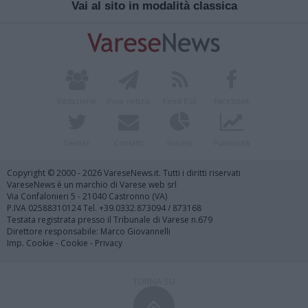
Vai al sito in modalità classica
Redazione
Invia notizia
Feed RSS
Facebook
Twitter
Contatti
Società
Pubblicità
Copyright © 2000 - 2026 VareseNews.it. Tutti i diritti riservati
VareseNews è un marchio di Varese web srl
Via Confalonieri 5 - 21040 Castronno (VA)
P.IVA 02588310124 Tel. +39.0332.873094 / 873168
Testata registrata presso il Tribunale di Varese n.679
Direttore responsabile: Marco Giovannelli
Imp. Cookie
-
Cookie
-
Privacy
TORNA SU