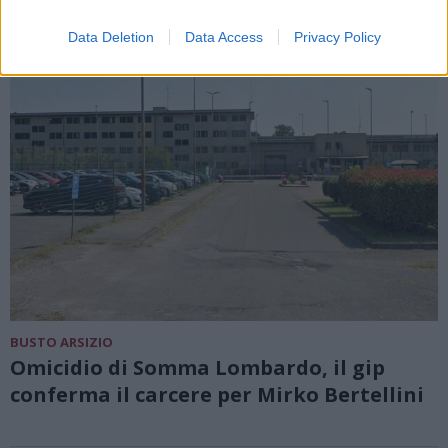
Data Deletion
Data Access
Privacy Policy
BUSTO ARSIZIO
Omicidio di Somma Lombardo, il gip
conferma il carcere per Mirko Bertellini