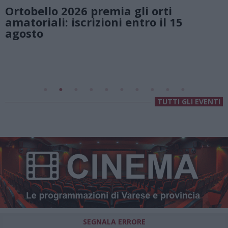
Vivi l’estate a Villa Fogazzaro Roi. Tra
natura e atmosfere senza tempo sul
Lago di Lugano
Valsolda
Villa Fogazzaro Roi
TUTTI GLI EVENTI
SEGNALA ERRORE