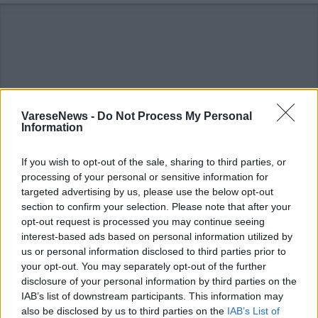
ADV
VareseNews -
Do Not Process My Personal
Information
If you wish to opt-out of the sale, sharing to third parties, or
processing of your personal or sensitive information for
targeted advertising by us, please use the below opt-out
section to confirm your selection. Please note that after your
opt-out request is processed you may continue seeing
Commenti
interest-based ads based on personal information utilized by
us or personal information disclosed to third parties prior to
Accedi
o
registrati
per commentare questo
articolo.
your opt-out. You may separately opt-out of the further
disclosure of your personal information by third parties on the
L'email è richiesta ma non verrà mostrata ai visitatori. Il contenuto di questo
IAB’s list of downstream participants. This information may
commento esprime il pensiero dell'autore e non rappresenta la linea editoriale
di VareseNews.it, che rimane autonoma e indipendente. I messaggi inclusi nei
also be disclosed by us to third parties on the
IAB’s List of
commenti non sono testi giornalistici, ma post inviati dai singoli lettori che