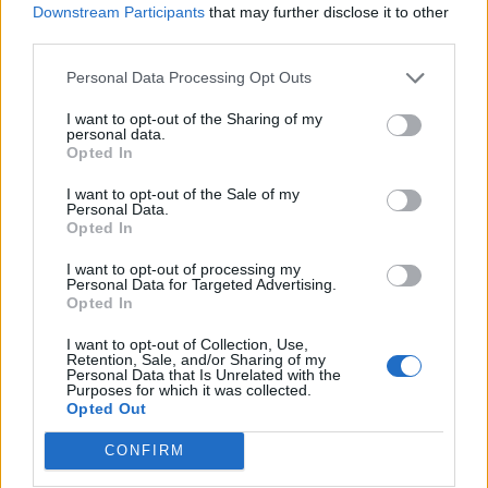
possono essere automaticamente pubblicati senza filtro preventivo. I commenti
Downstream Participants
that may further disclose it to other
che includano uno o più link a siti esterni verranno rimossi in automatico dal
sistema.
third parties.
Personal Data Processing Opt Outs
I want to opt-out of the Sharing of my
personal data.
Opted In
I want to opt-out of the Sale of my
Personal Data.
Opted In
ADV
I want to opt-out of processing my
Personal Data for Targeted Advertising.
Opted In
I want to opt-out of Collection, Use,
Retention, Sale, and/or Sharing of my
Personal Data that Is Unrelated with the
Purposes for which it was collected.
Opted Out
CONFIRM
ALTRE NOTIZIE DI BUSTO ARSIZIO