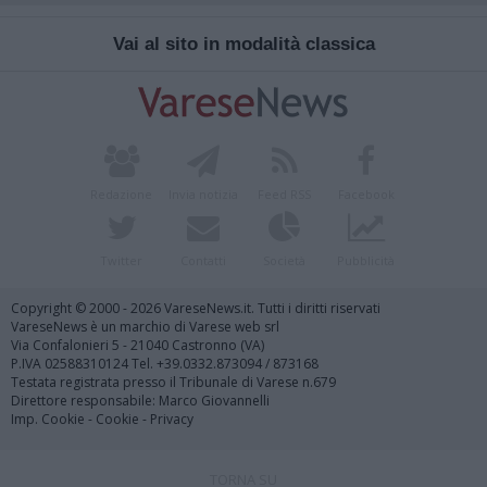
Vai al sito in modalità classica
Redazione
Invia notizia
Feed RSS
Facebook
Twitter
Contatti
Società
Pubblicità
Copyright © 2000 - 2026 VareseNews.it. Tutti i diritti riservati
VareseNews è un marchio di Varese web srl
Via Confalonieri 5 - 21040 Castronno (VA)
P.IVA 02588310124 Tel. +39.0332.873094 / 873168
Testata registrata presso il Tribunale di Varese n.679
Direttore responsabile: Marco Giovannelli
Imp. Cookie
-
Cookie
-
Privacy
TORNA SU