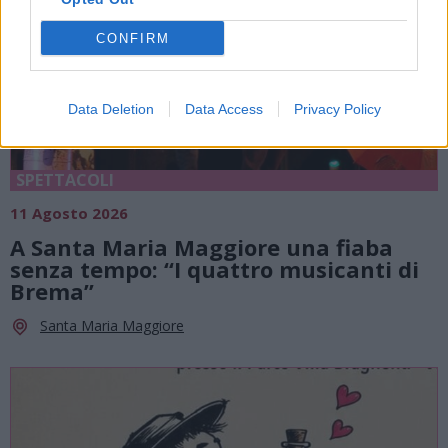
CONFIRM
Data Deletion
Data Access
Privacy Policy
SPETTACOLI
11 Agosto 2026
A Santa Maria Maggiore una fiaba
senza tempo: “I quattro musicanti di
Brema”
Santa Maria Maggiore