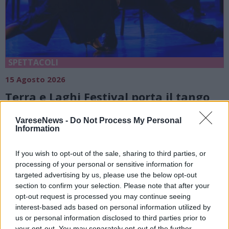
SPETTACOLI
15 Agosto 2026
Terra e Laghi Festival porta il tango
argentino a Soiano del Lago
VareseNews -
Do Not Process My Personal
Soiano Del Lago
Information
If you wish to opt-out of the sale, sharing to third parties, or
processing of your personal or sensitive information for
targeted advertising by us, please use the below opt-out
section to confirm your selection. Please note that after your
opt-out request is processed you may continue seeing
interest-based ads based on personal information utilized by
us or personal information disclosed to third parties prior to
your opt-out. You may separately opt-out of the further