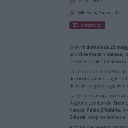
15:00 - 18:00
Ville Ponti, Piazza Litta
Portami qui
Si terrà
domenica 25 mag
alle
Ville Ponti
a
Varese
, 
internazionale “
Ceresio in 
L’evento è un momento di in
dei riconoscimenti agli scrit
dedicato al genere giallo e 
La cerimonia sarà aperta dai
Regione Lombardia,
Enzo L
Varese,
Paolo D’Achille
, p
Zillotti
, vicepresidente de
A condurre l’evento saranno