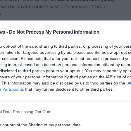
ativa che da anni unisce passione per la scrittura e
.
co più ampio di seguire la cerimonia, la premiazione
acebook sulla pagina ufficiale del concorso:
ws -
Do Not Process My Personal Information
IALLO
.
to opt-out of the sale, sharing to third parties, or processing of your per
formation for targeted advertising by us, please use the below opt-out s
r selection. Please note that after your opt-out request is processed y
22 Maggio 2025
eing interest-based ads based on personal information utilized by us or
disclosed to third parties prior to your opt-out. You may separately opt-
ews
losure of your personal information by third parties on the IAB’s list of
.it
. This information may also be disclosed by us to third parties on the
IA
Participants
that may further disclose it to other third parties.
VareseNews crediamo che una buona informazione
 la vita di tutti. Ogni giorno lavoriamo cercando di
ito critico.
l Data Processing Opt Outs
Abbonati a VareseNews
o opt-out of the Sharing of my personal data.