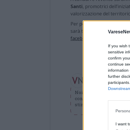
Santi
, promotrici dell’inizi
valorizzazione del territorio
Per permettere a un pubbli
sarà trasmessa in diretta F
VareseNe
facebook.com/CERESIOinG
If you wish 
sensitive in
confirm you
continue se
information 
Redazione VareseN
further disc
redazione@varesenews
participants
Downstream 
Noi della redazione di 
contribuisca a migliorare
stimolare curiosità e spir
Persona
I want t