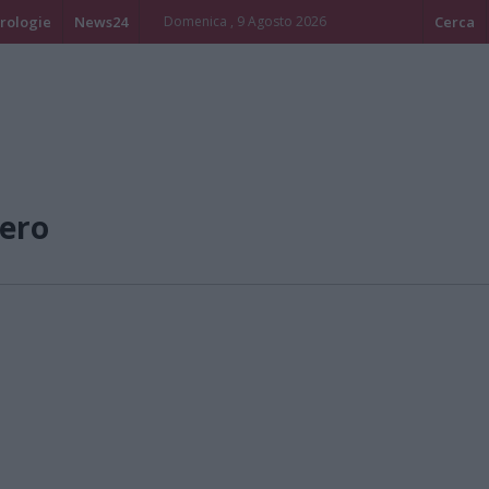
rologie
News24
Domenica , 9 Agosto 2026
Cerca
ero