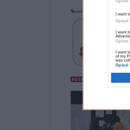
Opted 
ceresio in giallo
ville ponti
I want t
Opted 
I want 
Advertis
Opted 
I want t
of my P
was col
Opted 
POTREBBERO INTERESSARTI