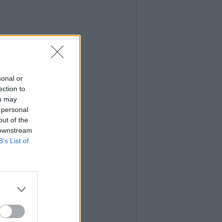
sonal or
ection to
ou may
 personal
out of the
 downstream
B’s List of