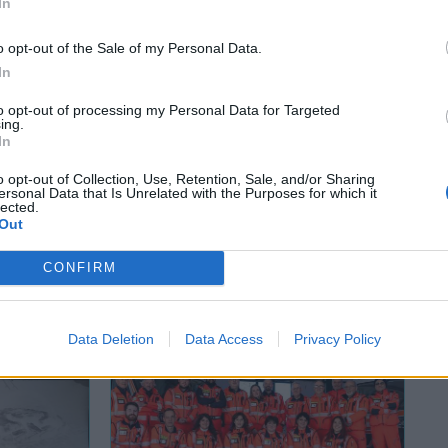
In
weekend
weekend a Varese
o opt-out of the Sale of my Personal Data.
In
to opt-out of processing my Personal Data for Targeted
ing.
Tutti gli eventi
In
di
agosto
a Materia
Via Confalonieri, 5 - Castronno
o opt-out of Collection, Use, Retention, Sale, and/or Sharing
ersonal Data that Is Unrelated with the Purposes for which it
lected.
Out
CONFIRM
 ANCHE
Data Deletion
Data Access
Privacy Policy