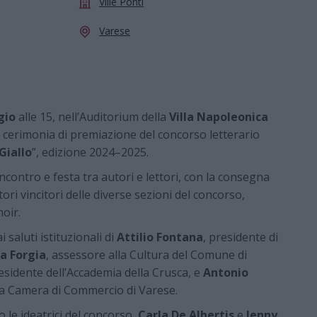
Ville Ponti
Varese
gio
alle 15, nell’Auditorium della
Villa Napoleonica
la cerimonia di premiazione del concorso letterario
Giallo
”, edizione 2024–2025.
contro e festa tra autori e lettori, con la consegna
tori vincitori delle diverse sezioni del concorso,
noir.
 saluti istituzionali di
Attilio Fontana
, presidente di
a Forgia
, assessore alla Cultura del Comune di
residente dell’Accademia della Crusca, e
Antonio
lla Camera di Commercio di Varese.
 le ideatrici del concorso,
Carla De Albertis
e
Jenny