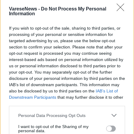
L'email è richiesta ma non verrà mostrata ai visitatori. Il contenuto di questo
commento esprime il pensiero dell'autore e non rappresenta la linea editoriale
VareseNews -
Do Not Process My Personal
di VareseNews.it, che rimane autonoma e indipendente. I messaggi inclusi nei
Information
commenti non sono testi giornalistici, ma post inviati dai singoli lettori che
possono essere automaticamente pubblicati senza filtro preventivo. I commenti
che includano uno o più link a siti esterni verranno rimossi in automatico dal
sistema.
If you wish to opt-out of the sale, sharing to third parties, or
processing of your personal or sensitive information for
targeted advertising by us, please use the below opt-out
section to confirm your selection. Please note that after your
opt-out request is processed you may continue seeing
interest-based ads based on personal information utilized by
us or personal information disclosed to third parties prior to
your opt-out. You may separately opt-out of the further
disclosure of your personal information by third parties on the
ADV
IAB’s list of downstream participants. This information may
also be disclosed by us to third parties on the
IAB’s List of
Downstream Participants
that may further disclose it to other
third parties.
Personal Data Processing Opt Outs
I want to opt-out of the Sharing of my
personal data.