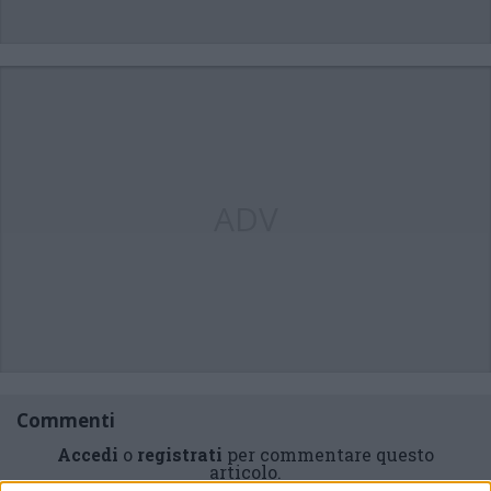
ADV
Commenti
Accedi
o
registrati
per commentare questo
articolo.