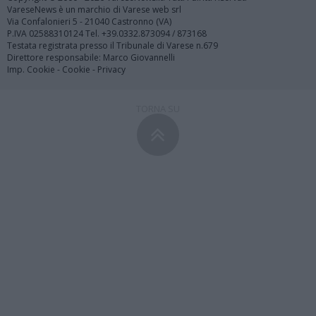
VareseNews è un marchio di Varese web srl
Via Confalonieri 5 - 21040 Castronno (VA)
P.IVA 02588310124 Tel. +39.0332.873094 / 873168
Testata registrata presso il Tribunale di Varese n.679
Direttore responsabile: Marco Giovannelli
Imp. Cookie
-
Cookie
-
Privacy
TORNA SU