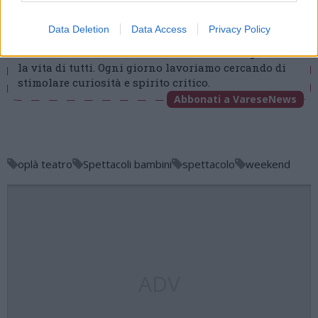
redazione@varesenews.it
Data Deletion
Data Access
Privacy Policy
Noi della redazione di VareseNews crediamo che
una buona informazione contribuisca a migliorare
la vita di tutti. Ogni giorno lavoriamo cercando di
stimolare curiosità e spirito critico.
Abbonati a VareseNews
oplà teatro
Spettacoli bambini
spettacolo
weekend
ADV