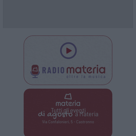
Tutti gli eventi
di
agosto
a Materia
Via Confalonieri, 5 - Castronno