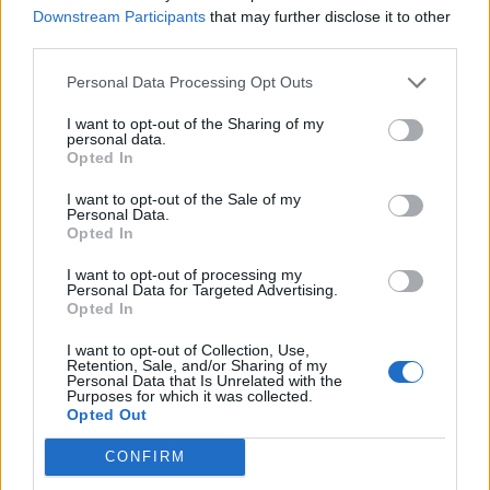
Downstream Participants
that may further disclose it to other
third parties.
Personal Data Processing Opt Outs
I want to opt-out of the Sharing of my
personal data.
Opted In
MAGGIORI INFORMAZIONI
I want to opt-out of the Sale of my
Personal Data.
Opted In
3483249411
I want to opt-out of processing my
info@oplateatro.it
Personal Data for Targeted Advertising.
Opted In
https://docs.google.com/forms/u/5/d/e/1FAIpQLSeat8Z6
I want to opt-out of Collection, Use,
dB4e_Z2eRZQKMY7ZSVTw-S-xlS0DZVYLqQ/viewform
Retention, Sale, and/or Sharing of my
Personal Data that Is Unrelated with the
Purposes for which it was collected.
Opted Out
16 Giugno 2025
CONFIRM
Redazione VareseNews