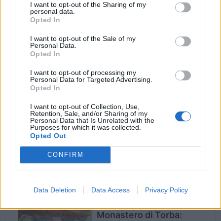
I want to opt-out of the Sharing of my
medievale? La misteriosa simbologia del colore
personal data.
Opted In
viene raccontata attraverso le pitture del
I want to opt-out of the Sale of my
Monastero di Torba: dal bianco delle vesti
Personal Data.
Opted In
degli angeli al rosso di quelle dei martiri,
I want to opt-out of processing my
dall’umiltà del nero al potere dell’oro. Sarà
Personal Data for Targeted Advertising.
Opted In
possibile scoprirla grazie a speciali visite
guidate al calar del sole, con possibilità di
I want to opt-out of Collection, Use,
Retention, Sale, and/or Sharing of my
Personal Data that Is Unrelated with the
cena. Un colorato percorso attraverso l’arte, la
Purposes for which it was collected.
Opted Out
spiritualità e le credenze per conoscere
similitudini e differenze tra l’uomo medievale e
CONFIRM
quello contemporaneo.
Data Deletion
Data Access
Privacy Policy