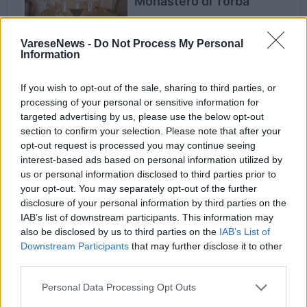
VareseNews -
Do Not Process My Personal
Information
If you wish to opt-out of the sale, sharing to third parties, or
processing of your personal or sensitive information for
targeted advertising by us, please use the below opt-out
section to confirm your selection. Please note that after your
opt-out request is processed you may continue seeing
interest-based ads based on personal information utilized by
us or personal information disclosed to third parties prior to
your opt-out. You may separately opt-out of the further
Visite al tramonto – Storie a colori del
disclosure of your personal information by third parties on the
Medioevo
IAB’s list of downstream participants. This information may
also be disclosed by us to third parties on the
IAB’s List of
sabato 12 luglio e 2 agosto, dalle ore 18.30
Downstream Participants
that may further disclose it to other
third parties.
Cosa percepiamo oggi di fronte al colore blu e
Personal Data Processing Opt Outs
quale significato aveva invece per l’uomo