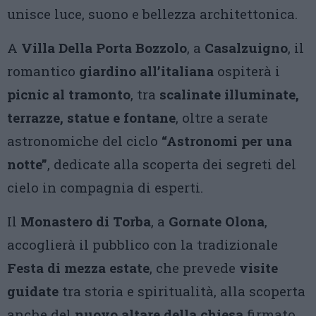
unisce luce, suono e bellezza architettonica.
A
Villa Della Porta Bozzolo
, a
Casalzuigno
, il
romantico
giardino all’italiana
ospiterà i
picnic al tramonto
, tra
scalinate illuminate,
terrazze, statue e fontane
, oltre a serate
astronomiche del ciclo
“Astronomi per una
notte”
, dedicate alla scoperta dei segreti del
cielo in compagnia di esperti.
Il
Monastero di Torba
, a
Gornate Olona
,
accoglierà il pubblico con la tradizionale
Festa di mezza estate
, che prevede
visite
guidate
tra storia e spiritualità, alla scoperta
anche del
nuovo altare della chiesa
firmato