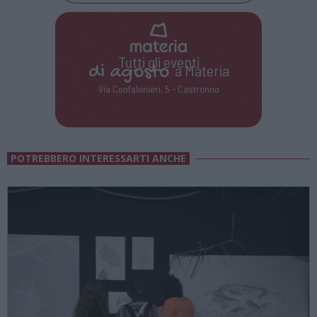
Tutti gli eventi
di
agosto
a Materia
Via Confalonieri, 5 - Castronno
POTREBBERO INTERESSARTI ANCHE