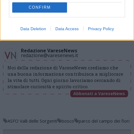
MAGGIORI INFORMAZIONI
CONFIRM
https://il-bosco-cambia-passo.eventbrite.it
Data Deletion
Data Access
Privacy Policy
19 Novembre 2025
Redazione VareseNews
redazione@varesenews.it
Noi della redazione di VareseNews crediamo che
una buona informazione contribuisca a migliorare
la vita di tutti. Ogni giorno lavoriamo cercando di
stimolare curiosità e spirito critico.
Abbonati a VareseNews
ASFO Valli delle Sorgenti
bosco
parco del campo dei fiori