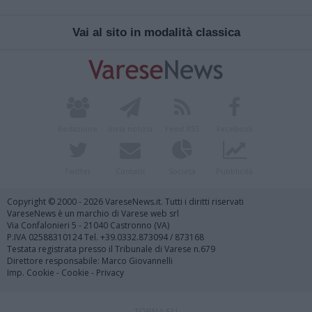
Vai al sito in modalità classica
Redazione
Invia notizia
Feed RSS
Facebook
Twitter
Contatti
Società
Pubblicità
Copyright © 2000 - 2026 VareseNews.it. Tutti i diritti riservati
VareseNews è un marchio di Varese web srl
Via Confalonieri 5 - 21040 Castronno (VA)
P.IVA 02588310124 Tel. +39.0332.873094 / 873168
Testata registrata presso il Tribunale di Varese n.679
Direttore responsabile: Marco Giovannelli
Imp. Cookie
-
Cookie
-
Privacy
TORNA SU