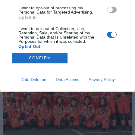
16 Ottobre 2026 - 25 Ottobre 2026
I want to opt-out of processing my
Personal Data for Targeted Advertising.
Artisti internazionali, scuole e spazi
Opted In
urbani: a Varese cresce Insight Foto
Festival
I want to opt-out of Collection, Use,
Retention, Sale, and/or Sharing of my
Personal Data that Is Unrelated with the
Varese
Purposes for which it was collected.
Opted Out
CONFIRM
Data Deletion
Data Access
Privacy Policy