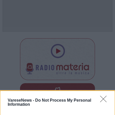
Tutti gli eventi
VareseNews -
Do Not Process My Personal
di
agosto
a Materia
Information
Via Confalonieri, 5 - Castronno