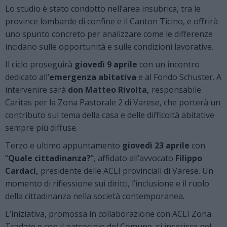
Lo studio è stato condotto nell’area insubrica, tra le
province lombarde di confine e il Canton Ticino, e offrirà
uno spunto concreto per analizzare come le differenze
incidano sulle opportunità e sulle condizioni lavorative.
Il ciclo proseguirà
giovedì 9 aprile
con un incontro
dedicato all’
emergenza abitativa
e al Fondo Schuster. A
intervenire sarà
don Matteo Rivolta,
responsabile
Caritas per la Zona Pastorale 2 di Varese, che porterà un
contributo sul tema della casa e delle difficoltà abitative
sempre più diffuse.
Terzo e ultimo appuntamento
giovedì 23 aprile
con
“
Quale cittadinanza?
”, affidato all’avvocato
Filippo
Cardaci,
presidente delle ACLI provinciali di Varese. Un
momento di riflessione sui diritti, l’inclusione e il ruolo
della cittadinanza nella società contemporanea.
L’iniziativa, promossa in collaborazione con ACLI Zona
Tradate e con il patrocinio del Comune, si inserisce nel