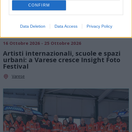
CONFIRM
Data Deletion
Data Access
Privacy Policy
INCONTRI
16 Ottobre 2026 - 25 Ottobre 2026
Artisti internazionali, scuole e spazi
urbani: a Varese cresce Insight Foto
Festival
Varese