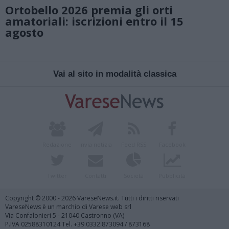
Ortobello 2026 premia gli orti
amatoriali: iscrizioni entro il 15
agosto
Vai al sito in modalità classica
Redazione
Invia notizia
Feed RSS
Facebook
Twitter
Contatti
Società
Pubblicità
Copyright © 2000 - 2026 VareseNews.it. Tutti i diritti riservati
VareseNews è un marchio di Varese web srl
Via Confalonieri 5 - 21040 Castronno (VA)
P.IVA 02588310124 Tel. +39.0332.873094 / 873168