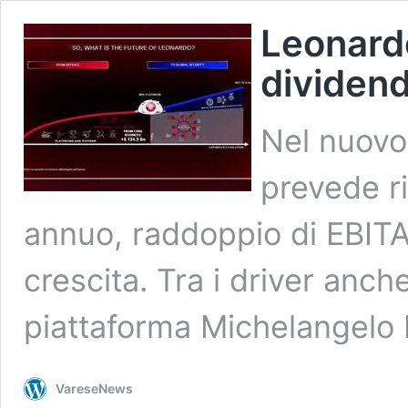
Leonardo
dividend
Nel nuovo 
prevede r
annuo, raddoppio di EBITA 
crescita. Tra i driver anch
piattaforma Michelangel
VareseNews